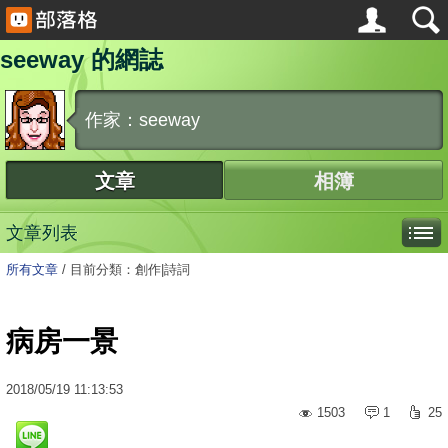
seeway 的網誌
作家：seeway
文章
相簿
文章列表
所有文章
/
目前分類：創作|詩詞
病房一景
2018
/
05
/
19
11:13:53
1503
1
25