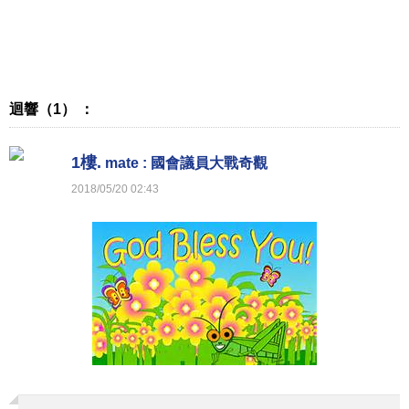
迴響（1） ：
1樓.
mate : 國會議員大戰奇觀
2018
/
05
/
20
02
:
43