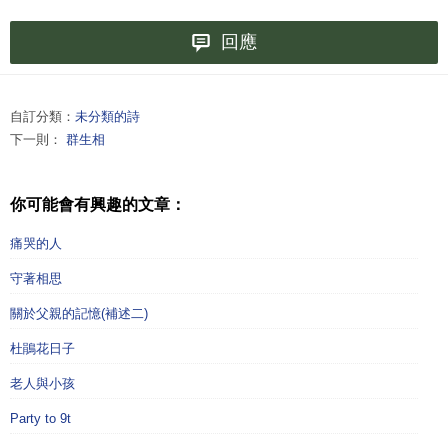
回應
自訂分類：
未分類的詩
下一則：
群生相
你可能會有興趣的文章：
痛哭的人
守著相思
關於父親的記憶(補述二)
杜鵑花日子
老人與小孩
Party to 9t