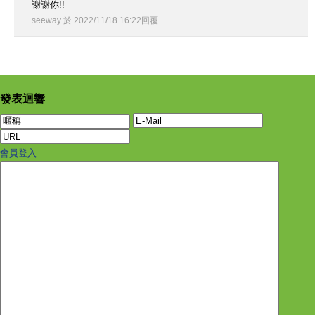
謝謝你!!
seeway
於
2022
/
11
/
18
16
:
22
回覆
發表迴響
會員登入