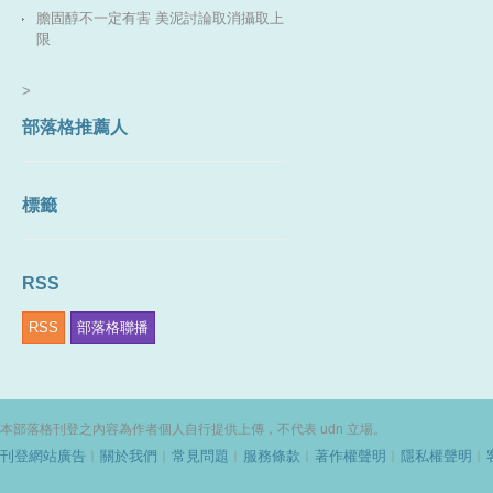
膽固醇不一定有害 美泥討論取消攝取上
限
>
部落格推薦人
標籤
RSS
RSS
部落格聯播
本部落格刊登之內容為作者個人自行提供上傳，不代表 udn 立場。
刊登網站廣告
︱
關於我們
︱
常見問題
︱
服務條款
︱
著作權聲明
︱
隱私權聲明
︱