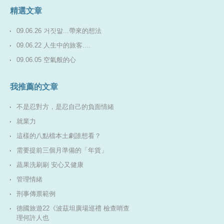
精選文章
09.06.26 거짓말...帶來的想法
09.06.22 人生中的旅客....
09.06.05 空氣般的心
我推薦的文章
不是忍對方，是忍自己的負面情緒
就業力
這樣的八點檔本土劇誰想看？
需要提前三個月準備的「年貨」
蔬果洗刷刷 安心又健康
管理情緒
刑事傳票範例
德國旅遊22《波茲坦廣場巡禮 檢查哨查
理何許人也