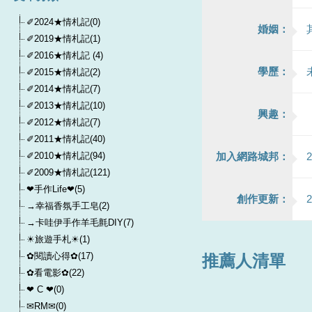
✐2024★情札記(0)
婚姻：
✐2019★情札記(1)
✐2016★情札記 (4)
學歷：
✐2015★情札記(2)
✐2014★情札記(7)
✐2013★情札記(10)
興趣：
✐2012★情札記(7)
✐2011★情札記(40)
✐2010★情札記(94)
加入網路城邦：
2
✐2009★情札記(121)
❤手作Life❤(5)
創作更新：
2
→幸福香氛手工皂(2)
→卡哇伊手作羊毛氈DIY(7)
☀旅遊手札☀(1)
✿閱讀心得✿(17)
推薦人清單
✿看電影✿(22)
❤ C ❤(0)
✉RM✉(0)