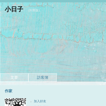
小日子
（
到舊版
）
文章
訪客簿
作家
加入好友