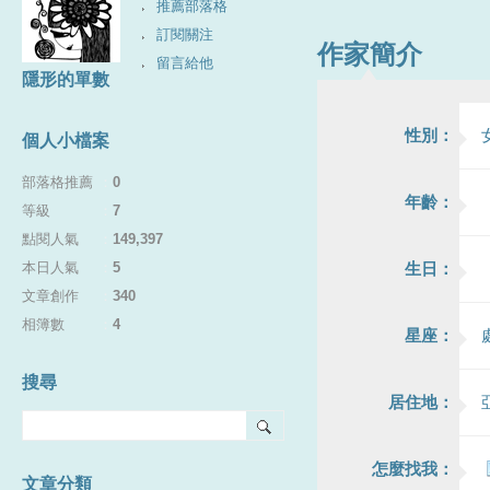
推薦部落格
訂閱關注
作家簡介
留言給他
隱形的單數
性別：
個人小檔案
部落格推薦
：
0
年齡：
等級
：
7
點閱人氣
：
149,397
本日人氣
：
5
生日：
文章創作
：
340
相簿數
：
4
星座：
搜尋
居住地：
怎麼找我：
文章分類