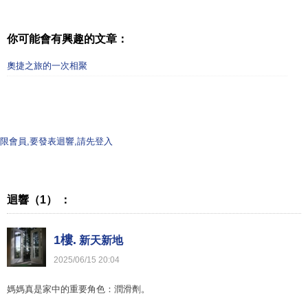
你可能會有興趣的文章：
奧捷之旅的一次相聚
限會員,要發表迴響,請先登入
迴響（1） ：
1樓.
新天新地
2025
/
06
/
15
20
:
04
媽媽真是家中的重要角色：潤滑劑。