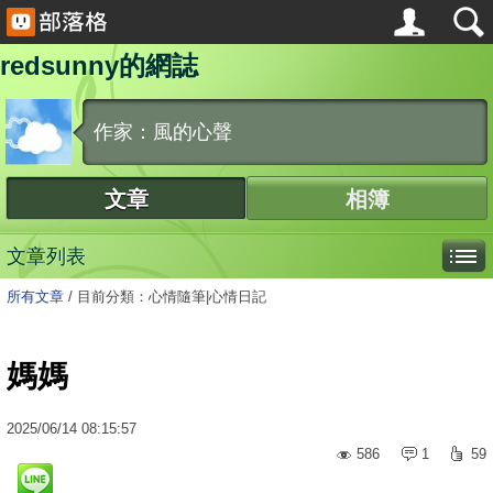
redsunny的網誌
作家：風的心聲
文章
相簿
文章列表
所有文章
/
目前分類：心情隨筆|心情日記
媽媽
2025
/
06
/
14
08:15:57
586
1
59