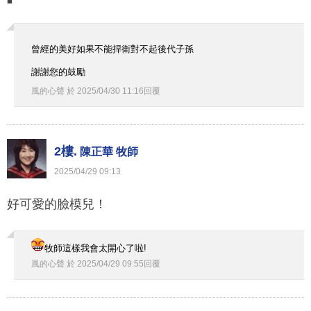
■
曾經的美好如果不能捍衛對不起後代子孫
謝謝您的鼓勵
風的心聲
於
2025
/
04
/
30
11
:
16
回覆
2樓.
陳正華 牧師
2025
/
04
/
29
09
:
13
好可愛的臉模兒！
牧師這樣我會太開心了啦!
風的心聲
於
2025
/
04
/
29
09
:
55
回覆