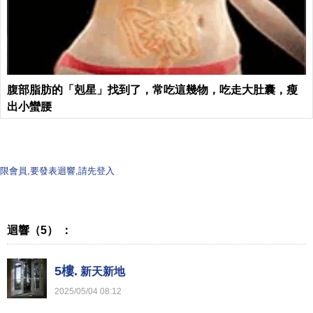
腹部脂肪的「剋星」找到了，常吃這幾物，吃走大肚囊，瘦
出小蠻腰
限會員,要發表迴響,請先登入
迴響（5） ：
5樓.
新天新地
2025
/
05
/
04
08
:
12