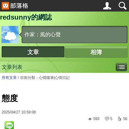
redsunny的網誌
作家：風的心聲
文章
相簿
文章列表
所有文章
/
目前分類：心情隨筆|心情日記
態度
2025
/
04
/
27
10:59:08
593
5
56