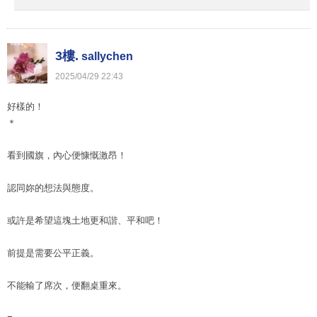
3樓.
sallychen
2025
/
04
/
29
22
:
43
好樣的！
＊
看到國旗，內心便慷慨激昂！
認同妳的想法與態度。
或許是希望這塊土地更和諧、平和吧！
前提是需要公平正義。
不能輸了席次，便翻桌重來。