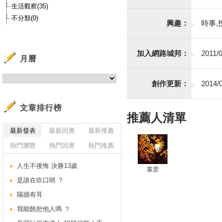
生活觀察(35)
不分類(0)
興趣：
時事,
加入網路城邦：
2011/0
月曆
創作更新：
2014/0
文章排行榜
推薦人清單
最新發表
最新回應
最新推薦
熱門瀏覽
熱門回應
熱門推薦
人生不後悔 決勝13歲
慕雲
是誰在吹口哨 ？
隔牆有耳
我能饒恕他人嗎 ？