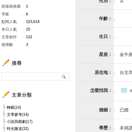
性別：
女
部落格推薦
：
1
等級
：
6
年齡：
點閱人氣
：
123,614
本日人氣
：
15
生日：
文章創作
：
112
相簿數
：
3
星座：
金牛
搜尋
居住地：
台北
怎麼找我：
文章分類
轉載(14)
婚姻：
已婚
文學參考(14)
小說與戲劇(17)
學歷：
未就
時光隧道(32)