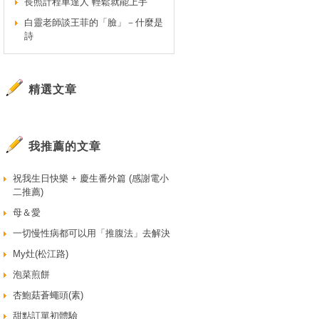
長照計程車達人 輕鬆就能上手
白靈老師談王菲的「臉」－什麼是
詩
精選文章
我推薦的文章
祝我生日快樂 + 慶生番外篇 (感謝電小
二推薦)
母＆愛
一切慢性病都可以用「推腹法」去解決
My灶(松江路)
泡菜煎餅
杏鮑菇蒼蠅頭(素)
甜點訂單初體驗