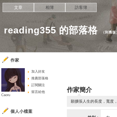
文章
相簿
訪客簿
reading355 的部落格
（
到舊版
作家
加入好友
推薦部落格
訂閱關注
作家簡介
留言給他
Caoru
願擴張人生的長度，寬度
個人小檔案