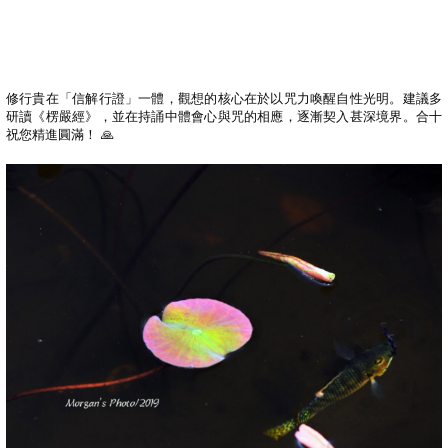
修行貴在「信解行證」一體，觀想的核心在於以咒力喚醒自性光明。建議多
研讀《楞嚴經》，並在持誦中體會心與咒的相應，逐漸契入甚深境界。合十
祝您精進圓滿！
🙏