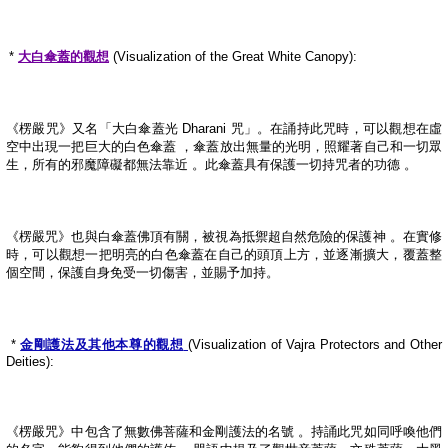
*
大白傘蓋的觀想
(Visualization of the Great White Canopy):
《楞嚴咒》又名「大白傘蓋光
Dharani
咒」。在誦持此咒時，可以觀想在虛
空中出現一把巨大的白色傘蓋
，傘蓋放出無量的光明，照耀著自己和一切眾
生，所有的邪魔障礙都無法靠近
。此傘蓋具有保護一切持咒者的功德
。
《楞嚴咒》也與白傘蓋佛頂有關，被視為抵禦超自然危險的保護神
。在實修
時，可以觀想一把明亮的白色傘蓋在自己的頭頂上方，並逐漸擴大，覆蓋整
個空間，保護自身免受一切傷害，並賜予加持。
*
金剛護法及其他本尊的觀想
(Visualization of Vajra Protectors and Other
Deities):
《楞嚴咒》中包含了無數佛菩薩和金剛護法的名號
。持誦此咒如同呼喚他們