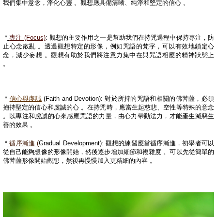
我們集中意念，淨化心靈
。觀想應具備清晰、純淨和堅定的信心
。
*
專注
(Focus)
:
觀想的主要作用之一是幫助我們在持咒過程中保持專注，防
止心念散亂
。透過觀想特定的形像，例如咒語的梵字，可以有效地鎖定心
念，減少妄想
。觀想有助於我們將注意力集中在與咒語相應的精神狀態上
。
*
信心與虔誠
(Faith and Devotion):
對於所持的咒語和相關的佛菩薩，必須
抱持堅定的信心和虔誠的心
。在持咒時，應當生起慈悲、空性等特殊的意念
。以專注和虔誠的心來感應咒語的力量，由心力帶動法力，才能產生滅惡生
善的效果
。
*
循序漸進
(
Gradual Development):
觀想的練習應當循序漸進，初學者可以
從自己能夠想像的形像開始，然後逐步增加細節和複雜度
。可以先從簡單的
佛菩薩形像開始觀想，然後再慢慢加入更精細的內容
。