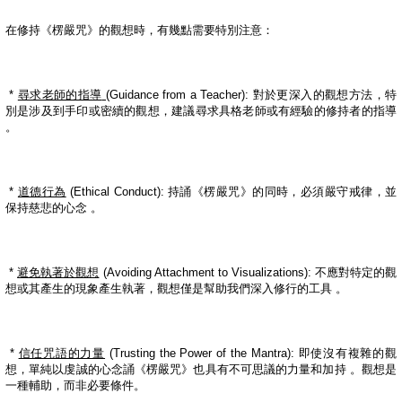
在修持《楞嚴咒》的觀想時，有幾點需要特別注意：
*
尋求老師的指導
(Guidance from a Teacher):
對於更深入的觀想方法，特
別是涉及到手印或密續的觀想，建議尋求具格老師或有經驗的修持者的指導
。
*
道德行為
(Ethical Conduct):
持誦《楞嚴咒》的同時，必須嚴守戒律，並
保持慈悲的心念
。
*
避免執著於觀想
(Avoiding Attachment to Visualizations):
不應對特定的觀
想或其產生的現象產生執著，觀想僅是幫助我們深入修行的工具
。
*
信任咒語的力量
(Trusting the Power of the Mantra):
即使沒有複雜的觀
想，單純以虔誠的心念誦《楞嚴咒》也具有不可思議的力量和加持
。觀想是
一種輔助，而非必要條件。