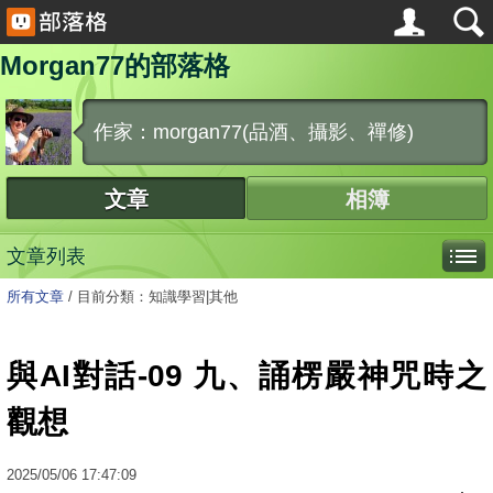
Morgan77的部落格
作家：morgan77(品酒、攝影、禪修)
文章
相簿
文章列表
所有文章
/
目前分類：知識學習|其他
與AI對話-09 九、誦楞嚴神咒時之
觀想
2025
/
05
/
06
17:47:09