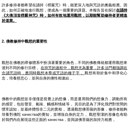
許多修持者都希望在誦持《楞嚴咒》時，能更深入地與咒語的奧義相應。因
此，如何正確地進行觀想，便成為一個重要的課題。本報告旨在探討
在誦持
《大佛頂首楞嚴神咒》時，如何有效地運用觀想，以期能幫助修持者更精進
於道業。
2.
佛教修持中觀想的重要性
觀想在佛教的禪修體系中扮演著重要的角色，不同的佛教傳統都運用觀想來
達到不同的修行目標
。
在持咒的過程中，觀想尤為重要，許多法門都強調在
念誦咒語時，應同時觀想本尊或咒語的種子字
。
觀想有助於集中和淨化心
念，培養慈悲心，並與自身的佛性相連結
。
佛教中的觀想並非僅僅是視覺上的想像，而是運用我們的想像力，調動所有
的感官，包括聲音、氣味、觸感和情緒等
。其目的是為了淨化我們對世間的
慣常認知，並最終體悟非二元的實相
。透過觀想佛菩薩的形像，修持者能夠
培養對佛陀
качества
的覺知，並增強自身的定力
。觀想聖潔的形像也有助
於我們內在展現這些正面的
качества
，並與諸佛菩薩的加持力相應
。