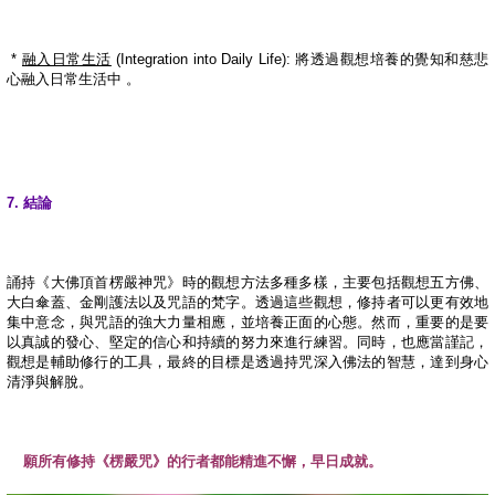
*
融入日常生活
(Integration into Daily Life):
將透過觀想培養的覺知和慈悲
心融入日常生活中
。
7.
結論
誦持《大佛頂首楞嚴神咒》時的觀想方法多種多樣，主要包括觀想五方佛、
大白傘蓋、金剛護法以及咒語的梵字。透過這些觀想，修持者可以更有效地
集中意念，與咒語的強大力量相應，並培養正面的心態。然而，重要的是要
以真誠的發心、堅定的信心和持續的努力來進行練習。同時，也應當謹記，
觀想是輔助修行的工具，最終的目標是透過持咒深入佛法的智慧，達到身心
清淨與解脫。
願所有修持《楞嚴咒》的行者都能精進不懈，早日成就。