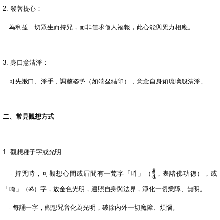
2.
發菩提心：
為利益一切眾生而持咒，而非僅求個人福報，此心能與咒力相應。
3.
身口意清淨：
可先漱口、淨手，調整姿勢（如端坐結印），意念自身如琉璃般清淨。
二、常見觀想方式
1.
觀想種子字或光明
-
持咒時，可觀想心間或眉間有一梵字「吽」（
ཧཱུྃ
，表諸佛功德），或
「唵」（
ॐ
）字，放金色光明，遍照自身與法界，淨化一切業障、無明。
-
每誦一字，觀想咒音化為光明，破除內外一切魔障、煩惱。