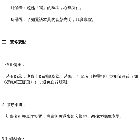
-
能誦者：超越「我」的執著，心無所住。
-
所誦咒：了知咒語本具的智慧光明，非實非虛。
三、實修要點
1.
依止傳承：
若有師承，應依上師教導為準；若無，可參考《楞嚴經》或祖師註疏（如
《楞嚴經正脈疏》），避免自行臆測。
2.
循序漸進：
初學者可先專注持咒，熟練後再逐步加入觀想，勿強求複雜境界。
3.
動靜結合：