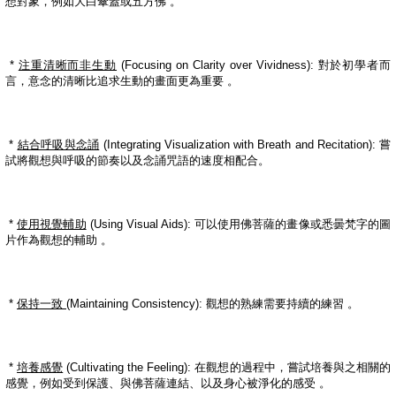
想對象，例如大白傘蓋或五方佛
。
*
注重清晰而非生動
(Focusing on Clarity over Vividness):
對於初學者而
言，意念的清晰比追求生動的畫面更為重要
。
*
結合呼吸與念誦
(Integrating Visualization with Breath and Recitation):
嘗
試將觀想與呼吸的節奏以及念誦咒語的速度相配合。
*
使用視覺輔助
(Using Visual Aids):
可以使用佛菩薩的畫像或悉曇梵字的圖
片作為觀想的輔助
。
*
保持一致
(Maintaining Consistency):
觀想的熟練需要持續的練習
。
*
培養感覺
(Cultivating the Feeling):
在觀想的過程中，嘗試培養與之相關的
感覺，例如受到保護、與佛菩薩連結、以及身心被淨化的感受
。