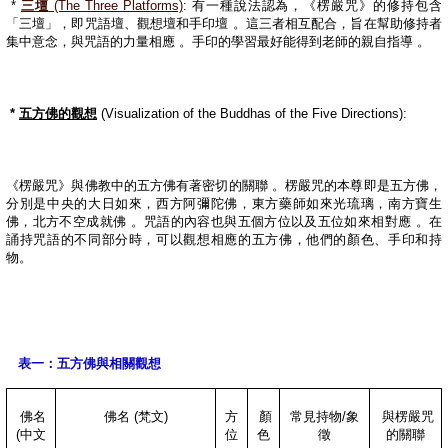
*
三壇
(The Three Platforms)
:
有一種說法認為，《楞嚴咒》的修持包含
「三壇」，即咒語壇、觀想壇和手印壇
。這三者相互配合，旨在幫助修持者
集中意念，與咒語的力量相應
。手印的學習最好能得到老師的親自指導
。
*
五方佛的觀想
(Visualization of the Buddhas of the Five Directions):
《楞嚴咒》與佛教中的五方佛有著密切的關聯
。楞嚴咒的本尊即是五方佛，
分別是中央的大日如來，西方阿彌陀佛，東方藥師如來光琉璃，南方寶生
佛，北方不空成就佛
。咒語的內容也與五個方位以及五位如來相對應
。在
誦持咒語的不同部分時，可以觀想相應的五方佛，他們的顏色、手印和持
物。
表一：五方佛與相關觀想
佛名
佛名
(
梵文
)
方
顏
常見持物
/
象
與楞嚴咒
(
中文
位
色
徵
的關聯