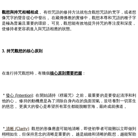
觀想與持咒相輔相成
。有些咒語的修持方法就包含觀想咒語的梵字，或者想
像咒字的聲音從心中發出
。在藏傳佛教的實修中，觀想本尊和咒語的種子字
是極為普遍且重要的環節
。可見，觀想能有效地提升持咒的專注度和深度，
使修持者更容易進入與咒語相應的狀態。
3.
持咒觀想的核心原則
在進行持咒觀想時，有幾個
核心原則需要把握
：
*
發心
(Intention)
:
在開始誦持《楞嚴咒》之前，最重要的是要發起清淨和利
他的心
。修持的動機應是為了消除自身內在的負面習氣，並培養對一切眾生
的慈悲
。更廣大的發心是希望所有眾生都能脫離苦海，最終成就佛道
。
*
清晰
(Clarity)
:
觀想的形像應盡可能地清晰，即使初學者可能難以立即做到
栩栩如生，但保持意念的清晰是重要的
。越是細緻和清晰的觀想，越能幫助