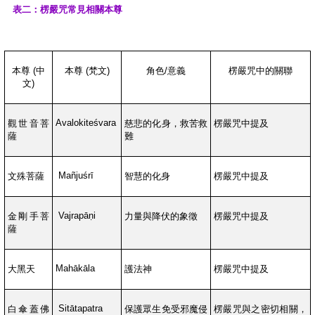
表二：楞嚴咒常見相關本尊
本尊
(
中
本尊
(
梵文
)
角色
/
意義
楞嚴咒中的關聯
文
)
Avalokiteśvara
觀世音菩
慈悲的化身，救苦救
楞嚴咒中提及
薩
難
Mañjuśrī
文殊菩薩
智慧的化身
楞嚴咒中提及
Vajrapāṇi
金剛手菩
力量與降伏的象徵
楞嚴咒中提及
薩
Mahākāla
大黑天
護法神
楞嚴咒中提及
Sitātapatra
白傘蓋佛
保護眾生免受邪魔侵
楞嚴咒與之密切相關，