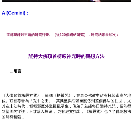
AI(Gemini)
：
這是我針對主題的研究計畫。（從
120
個網站研究），研究結果果如次：
誦持大佛頂首楞嚴神咒時的觀想方法
引言
《大佛頂首楞嚴神咒》，簡稱《楞嚴咒》，在東亞佛教中佔有極其崇高的地
位。它被尊譽為「咒中之王」，其興盛與否甚至關係到整個佛法的住世
。尤
其在末法時代，種種邪魔外道擾亂眾生，佛弟子若能每日誦持此咒，便能得
到堅固的守護，不致落入歧途
。更有經文指出，《楞嚴咒》包含了佛陀教法
的所有精髓
。