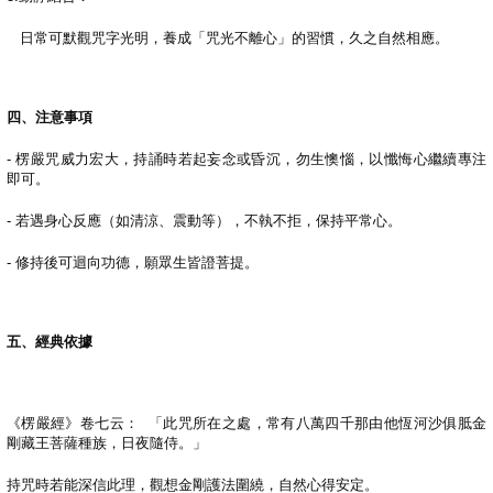
日常可默觀咒字光明，養成「咒光不離心」的習慣，久之自然相應。
四、注意事項
-
楞嚴咒威力宏大，持誦時若起妄念或昏沉，勿生懊惱，以懺悔心繼續專注
即可。
-
若遇身心反應（如清涼、震動等），不執不拒，保持平常心。
-
修持後可迴向功德，願眾生皆證菩提。
五、經典依據
《楞嚴經》卷七云：
「此咒所在之處，常有八萬四千那由他恆河沙俱胝金
剛藏王菩薩種族，日夜隨侍。」
持咒時若能深信此理，觀想金剛護法圍繞，自然心得安定。