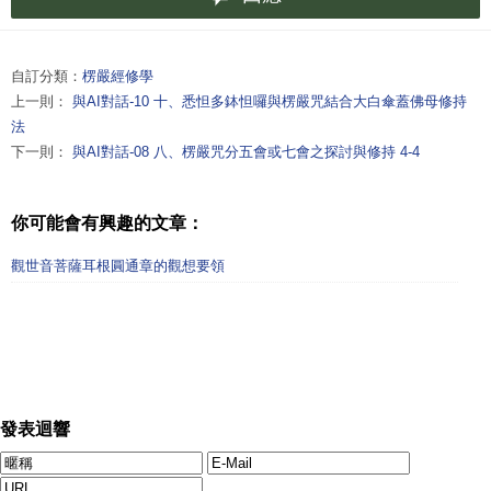
自訂分類：
楞嚴經修學
上一則：
與AI對話-10 十、悉怛多鉢怛囉與楞嚴咒結合大白傘蓋佛母修持
法
下一則：
與AI對話-08 八、楞嚴咒分五會或七會之探討與修持 4-4
你可能會有興趣的文章：
觀世音菩薩耳根圓通章的觀想要領
發表迴響