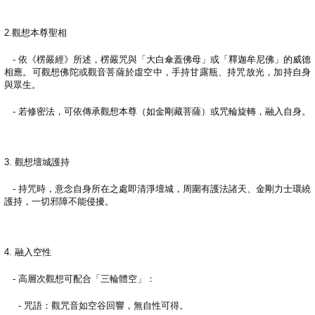
2.
觀想本尊聖相
-
依《楞嚴經》所述，楞嚴咒與「大白傘蓋佛母」或「釋迦牟尼佛」的威德
相應。可觀想佛陀或觀音菩薩於虛空中，手持甘露瓶、持咒放光，加持自身
與眾生。
-
若修密法，可依傳承觀想本尊（如金剛藏菩薩）或咒輪旋轉，融入自身。
3.
觀想壇城護持
-
持咒時，意念自身所在之處即清淨壇城，周圍有護法諸天、金剛力士環繞
護持，一切邪障不能侵擾。
4.
融入空性
-
高層次觀想可配合「三輪體空」：
-
咒語：觀咒音如空谷回響，無自性可得。