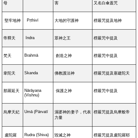
母
害
又名白傘蓋咒
Pṛthivī
堅牢地神
大地的守護神
楞嚴咒提及地神
Indra
帝釋天
眾神之王
楞嚴咒中提及
Brahmā
梵天
創造之神
楞嚴咒中提及
Skanda
韋陀天
佛教護法神
楞嚴咒提及塞建陀天
Nārāyaṇa
那羅延天
保護之神
楞嚴咒中提及
(Vishnu)
Umā (Pārvatī
烏摩天妃
濕婆神的妻子，代表
楞嚴咒提及烏摩般帝
力量
Rudra (Shiva)
盧陀羅
毀滅之神
楞嚴咒提及盧陀羅耶