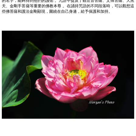
的名字，能夠得到他們的護佑
。咒語中提及了觀世音菩薩、文殊菩薩、大黑
天、金剛手菩薩等重要的佛教本尊
。在誦持咒語的不同段落時，可以觀想這
些佛菩薩和護法金剛顯現，圍繞在自己身邊，給予保護和加持。