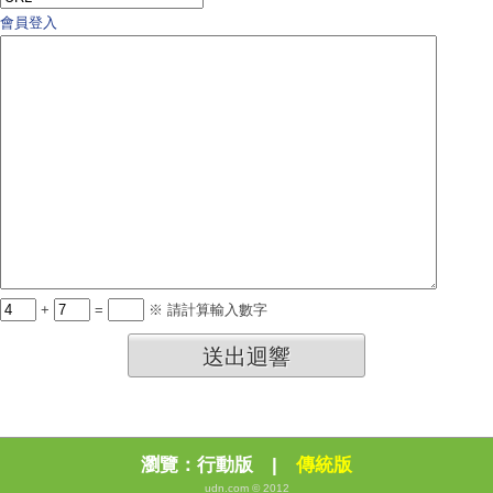
會員登入
+
=
※ 請計算輸入數字
送出迴響
瀏覽：
行動版
|
傳統版
udn.com © 2012