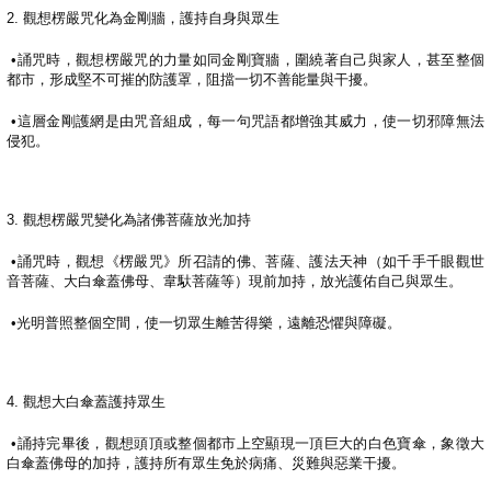
2.
觀想楞嚴咒化為金剛牆，護持自身與眾生
•
誦咒時，觀想楞嚴咒的力量如同金剛寶牆，圍繞著自己與家人，甚至整個
都市，形成堅不可摧的防護罩，阻擋一切不善能量與干擾。
•
這層金剛護網是由咒音組成，每一句咒語都增強其威力，使一切邪障無法
侵犯。
3.
觀想楞嚴咒變化為諸佛菩薩放光加持
•
誦咒時，觀想《楞嚴咒》所召請的佛、菩薩、護法天神（如千手千眼觀世
音菩薩、大白傘蓋佛母、韋馱菩薩等）現前加持，放光護佑自己與眾生。
•
光明普照整個空間，使一切眾生離苦得樂，遠離恐懼與障礙。
4.
觀想大白傘蓋護持眾生
•
誦持完畢後，觀想頭頂或整個都市上空顯現一頂巨大的白色寶傘，象徵大
白傘蓋佛母的加持，護持所有眾生免於病痛、災難與惡業干擾。