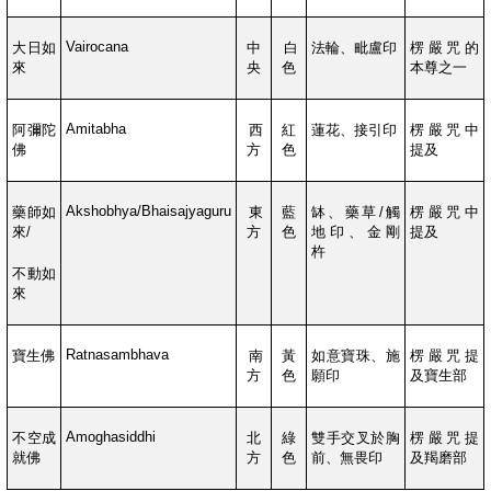
Vairocana
大日如
中
白
法輪、毗盧印
楞嚴咒的
來
央
色
本尊之一
Amitabha
阿彌陀
西
紅
蓮花、接引印
楞嚴咒中
佛
方
色
提及
Akshobhya/Bhaisajyaguru
藥師如
東
藍
缽、藥草
/
觸
楞嚴咒中
來
/
方
色
地印、金剛
提及
杵
不動如
來
Ratnasambhava
寶生佛
南
黃
如意寶珠、施
楞嚴咒提
方
色
願印
及寶生部
Amoghasiddhi
不空成
北
綠
雙手交叉於胸
楞嚴咒提
就佛
方
色
前、無畏印
及羯磨部