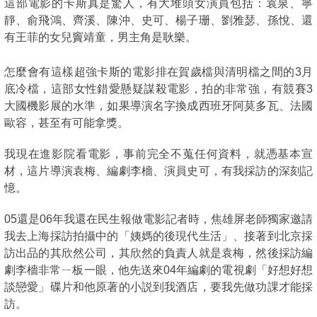
這部電影的卡斯真是驚人，有大堆頭女演員包括：袁泉、寧
靜、俞飛鴻、齊溪、陳沖、史可、楊子珊、劉雅瑟、孫悅、還
有王菲的女兒竇靖童，男主角是耿樂。
怎麼會有這樣超強卡斯的電影排在賀歲檔與清明檔之間的3月
底冷檔，這部女性錯愛懸疑謀殺電影，拍的非常強，有競賽3
大國機影展的水準，如果導演名字換成西班牙阿莫多瓦、法國
歐容，甚至有可能拿獎。
我現在進影院看電影，事前完全不蒐任何資料，就憑基本宣
材，這片導演袁梅、編劇李檣、演員史可，有我採訪的深刻記
憶。
05還是06年我還在民生報做電影記者時，焦雄屏老師獨家邀請
我去上海採訪拍攝中的「姨媽的後現代生活」、接著到北京採
訪出品的其欣然公司，其欣然的負責人就是袁梅，然後採訪編
劇李檣非常ㄧ板一眼，他先送來04年編劇的電視劇「好想好想
談戀愛」碟片和他原著的小説到我酒店，要我先做功課才能採
訪。