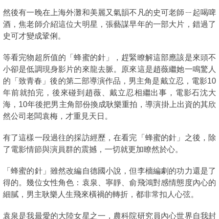
然後有一晚在上海外灘和美麗又氣韻不凡的史可老師ㄧ起喝啤
酒，焦老師介紹這位大明星，張藝謀早年的一部大片，錯過了
史可才變成鞏俐。
等看完物超所值的「蜂蜜的針」，趕緊瞭解這部應該是來頭不
小卻是低調現身影片的來龍去脈。原來這是趙薇繼她一鳴驚人
的「致青春」後的第二部導演作品，男主角是戴立忍，電影10
年前就拍完，後來碰到趙薇、戴立忍相繼出事，電影石沈大
海，10年後把男主角部份換成耿樂重拍，導演掛上出資的其欣
然公司老闆袁梅，才重見天日。
有了這樣一段過往的採訪經歷，在看完「蜂蜜的針」之後，除
了電影情節與演員群的震撼，一切就更加瞭然於心。
「蜂蜜的針」雖然改編自德國小說，但李檣編劇的功力還是了
得的。幾位女性角色：袁泉、寧靜、俞飛鴻對感情態度內心的
細膩，男主耿樂人生飛來橫禍的轉折，都非常扣人心弦。
袁泉是我最愛的大陸女星之一，農科院研究員內心世界自我封