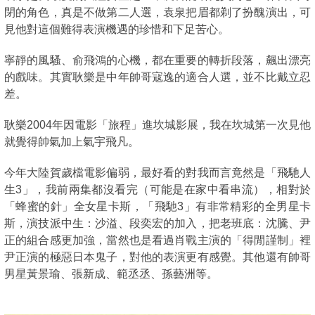
閉的角色，真是不做第二人選，袁泉把眉都剃了扮醜演出，可
見他對這個難得表演機遇的珍惜和下足苦心。
寧靜的風騷、俞飛鴻的心機，都在重要的轉折段落，飆出漂亮
的戲味。其實耿樂是中年帥哥寇逸的適合人選，並不比戴立忍
差。
耿樂2004年因電影「旅程」進坎城影展，我在坎城第一次見他
就覺得帥氣加上氣宇飛凡。
今年大陸賀歲檔電影偏弱，最好看的對我而言竟然是「飛馳人
生3」，我前兩集都沒看完（可能是在家中看串流），相對於
「蜂蜜的針」全女星卡斯，「飛馳3」有非常精彩的全男星卡
斯，演技派中生：沙溢、段奕宏的加入，把老班底：沈騰、尹
正的組合感更加強，當然也是看過肖戰主演的「得閒謹制」裡
尹正演的極惡日本鬼子，對他的表演更有感覺。其他還有帥哥
男星黃景瑜、張新成、範丞丞、孫藝洲等。