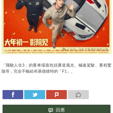
「飛馳人生3」的賽車場面包括賽道風光、極速駕駛、賽程驚
險等，完全不輸給布萊德彼特的「F1」。
回應