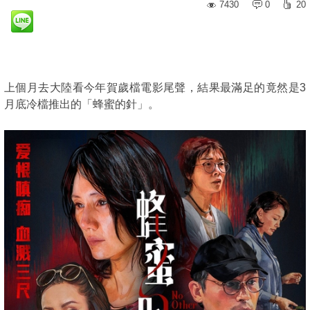
7430
0
20
上個月去大陸看今年賀歲檔電影尾聲，結果最滿足的竟然是3
月底冷檔推出的「蜂蜜的針」。