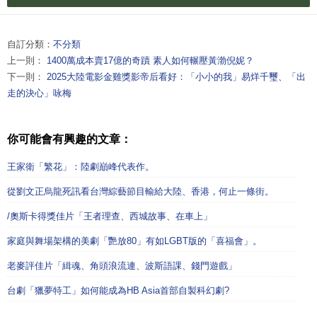
自訂分類：
不分類
上一則：
1400萬成本賣17億的奇蹟 素人如何輾壓黃渤倪妮？
下一則：
2025大陸電影金雞獎影帝后看好：「小小的我」易烊千璽、「出
走的決心」咏梅
你可能會有興趣的文章：
王家衛「繁花」：陸劇巔峰代表作。
從劉文正烏龍死訊看台灣綜藝節目輸給大陸、香港，何止一條街。
/奧斯卡得獎佳片「王者理查、西城故事、在車上」
家庭與舞場架構的美劇「艷放80」有如LGBT版的「喜福會」。
老麥評佳片「緝魂、角頭浪流連、波斯語課、錢門遊戲」
台劇「獵夢特工」如何能成為HB Asia首部自製科幻劇?