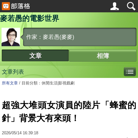
麥若愚的電影世界
作家：麥若愚(麥麥)
文章
相簿
文章列表
所有文章
/
目前分類：休閒生活|影視戲劇
超強大堆頭女演員的陸片「蜂蜜的
針」背景大有來頭！
2026
/
05
/
14
16:39:18