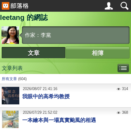
leetang 的網誌
作家：李黨
文章
相簿
文章列表
所有文章
(604)
2026
/
08
/
07
21:41:16
314
我眼中的高希均教授
2026
/
07
/
29
21:52:02
368
一本繪本與一場真實颱風的相遇