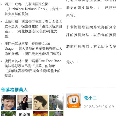
四川｜成都｜九寨溝國家公園
歷史的溫柔轉身。」，已經
（Jiuzhaigou National Park），走進一
首大自然的長詩。
內容。
工藝行旅｜踏出都市喧囂，在田園發現
皮革之美：探索彰化的「路思大新創園
非常謝謝您在網路城邦的分
區」。（彰化旅遊/彰化美食/彰化文
評的推薦連結，表示你的推薦
創）
澳門米其林三星｜譽瓏軒 Jade
若前往觀看時，有原因不希
Dragon，讓人驚豔的粵菜美味與體貼入
微的服務。（澳門美食推薦/澳門旅遊）
澳門米其林一星｜蜀道Five Foot Road
電小二
美味得顛覆自己對「川菜」的印象。
（美獅美高梅/澳門美食推薦/餐盤上的
星星）
部落格推薦人
電小二
2025
/
06
/
09
09
: