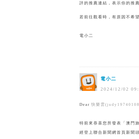
評的推薦連結，表示你的推薦
若前往觀看時，有原因不希
電小二
電小二
2024
/
12
/
02
09
:
Dear
快樂雲(judy19740108
特前來恭喜您所發表「澳門
經登上聯合新聞網首頁新聞