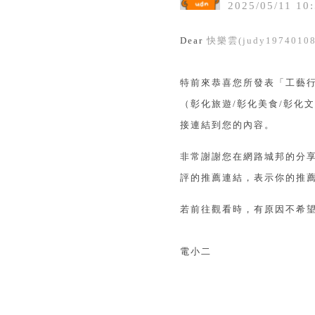
2025
/
05
/
11
10
:
Dear
快樂雲(judy19740108
特前來恭喜您所發表「工藝
（彰化旅遊/彰化美食/彰化
接連結到您的內容。
非常謝謝您在網路城邦的分
評的推薦連結，表示你的推薦
若前往觀看時，有原因不希
電小二