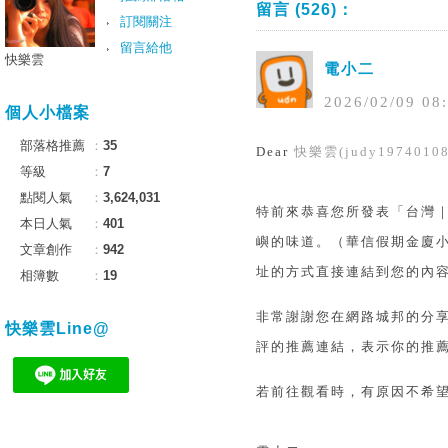
留言 (526)：
訂閱關注
留言給他
快樂雲
電小二
2026
/
02
/
09
08
:
個人小檔案
部落格推薦
：
35
Dear
快樂雲(judy19740108
等級
：
7
點閱人氣
：
3,624,031
特前來恭喜您所發表「台灣
本日人氣
：
401
嶼的味道。（華信假期金廈
文章創作
：
942
址的方式直接連結到您的內
相簿數
：
19
非常謝謝您在網路城邦的分
快樂雲Line@
評的推薦連結，表示你的推薦
若前往觀看時，有原因不希