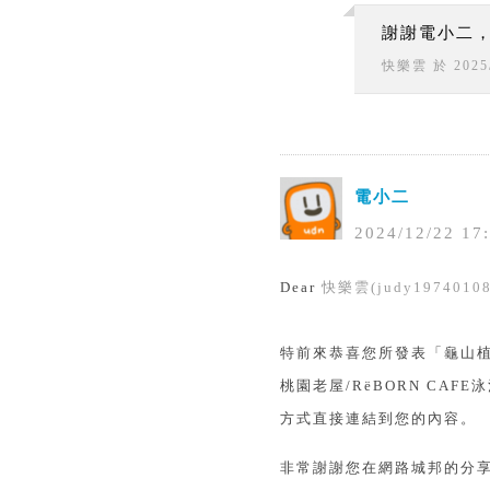
謝謝電小二
快樂雲
於
2025
電小二
2024
/
12
/
22
17
:
Dear
快樂雲(judy19740108
特前來恭喜您所發表「龜山
桃園老屋/RëBORN C
方式直接連結到您的內容。
非常謝謝您在網路城邦的分