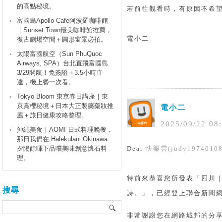
的高點秘境。
若前往觀看時，有原因不希
富國島Apollo Cafe阿波羅咖啡館
｜Sunset Town最美咖啡館推薦，
電小二
復古劇場空間＋圓形窗景必拍。
太陽富國航空（Sun PhuQuoc
Airways, SPA）台北直飛富國島
3/29開航！免簽證＋3.5小時直
達，機上餐一次看。
Tokyo Bloom 東京春日講座｜東
京賞櫻秘境＋日本大正製藥藥妝推
電小二
薦＋旅日健康攻略整理。
2025
/
09
/
22
08
:
沖繩美食｜AOMI 日式料理晚餐，
那日我們在 Halekulani Okinawa
夕陽餘暉下品嚐美味創意懷石料
Dear
快樂雲(judy19740108
理。
特前來恭喜您所發表「四川｜成都
搜尋
詩。」，已經登上聯合新聞
非常謝謝您在網路城邦的分