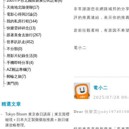
2007ITF台北國際旅展公民記者(6)
天南地北隨便聊(17)
非常謝謝您在網路城邦的分
電影心得與討論(2)
評的推薦連結，表示你的推薦
我的私房行程(144)
快樂雲碎碎念(13)
若前往觀看時，有原因不希
跟著美食去旅行(267)
世界趴趴走(452)
電小二
不分類(0)
用影片紀錄生活(9)
手機即時分享(4)
AZ雜誌專欄(7)
郵輪之旅(7)
澳門(8)
電小二
2025
/
07
/
28
09
:
精選文章
Dear
快樂雲(judy19740108
Tokyo Bloom 東京春日講座｜東京賞櫻
秘境＋日本大正製藥藥妝推薦＋旅日健
康攻略整理。
特前來恭喜您所發表「馬來西