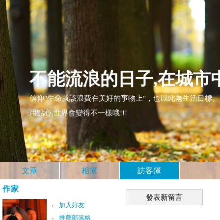
不能流浪的日子,在城市
信仰"生命就該浪費在美好的事物上"，也以此為生活目標。 快樂
用點心,世界會變得不一樣哦!!!
文章
相簿
訪客簿
作家
發表新留言
加入好友
推薦部落格