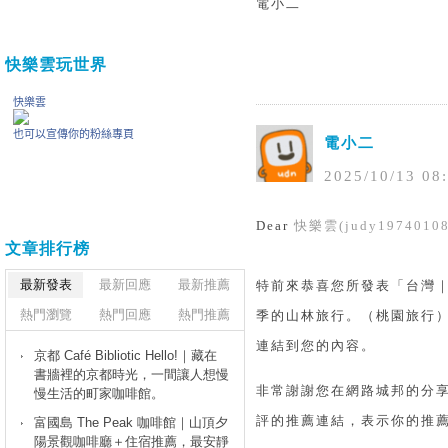
電小二
快樂雲玩世界
電小二
2025
/
10
/
13
08
:
Dear
快樂雲(judy19740108
文章排行榜
最新發表
最新回應
最新推薦
特前來恭喜您所發表「台灣｜
熱門瀏覽
熱門回應
熱門推薦
季的山林旅行。（桃園旅行
連結到您的內容。
京都 Café Bibliotic Hello!｜藏在
書牆裡的京都時光，一間讓人想慢
非常謝謝您在網路城邦的分
慢生活的町家咖啡館。
評的推薦連結，表示你的推薦
富國島 The Peak 咖啡館｜山頂夕
陽景觀咖啡廳＋住宿推薦，最安靜