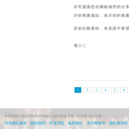
非常謝謝您在網路城邦的分
評的推薦連結，表示你的推薦
若前往觀看時，有原因不希
電小二
1
2
3
4
5
6
本部落格刊登之內容為作者個人自行提供上傳，不代表 udn 立場。
刊登網站廣告
︱
關於我們
︱
常見問題
︱
服務條款
︱
著作權聲明
︱
隱私權聲明