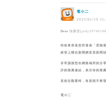
電小二
2025
/
01
/
19
11
:
Dear
快樂雲(judy19740108
特前來恭喜您所發表「雲南菜
經登上聯合新聞網首頁新聞
非常謝謝您在網路城邦的分
評的推薦連結，表示你的推薦
若前往觀看時，有原因不希
電小二