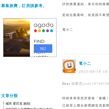
評的推薦連結，表示你的推薦
募集旅費，訂房請參考。
若前往觀看時，有原因不希
電小二
電小二
2025
/
08
/
18
10
:
Dear
快樂雲(judy19740108
文章分類
特前來恭喜您所發表「泰國｜
城市 星巴克 旅(6)
已經登上聯合新聞網首頁新