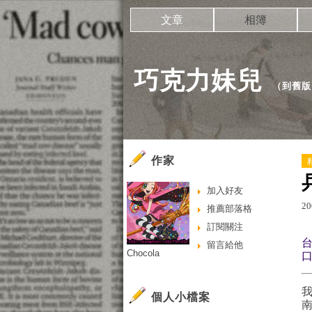
文章
相簿
巧克力妹兒
（
到舊版
作家
加入好友
20
推薦部落格
訂閱關注
留言給他
Chocola
口
個人小檔案