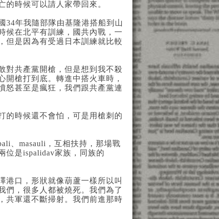
亡的時候可以請人家帶回來。
國34年我隨部隊由基隆港搭船到山
時候在北平有訓練，國共內戰，一
，但是因為有受過日本訓練就比較
敢對共產黨開槍，但是想到我不殺
心開槍打到底。轉進中搭火車時，
憤怒甚至是瘋狂，我們跟共產黨連
打的時候還不會怕，可是用槍刺的
i、masauli，互相扶持，那場戰
ispalidav家族，同族的
澤港口，形狀就像葫蘆一樣所以叫
我們，很多人都被燒死。我們為了
，共軍還不斷掃射。我們前進那時