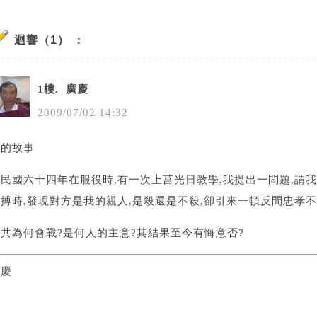
迴響（1） ：
1樓.
廣慶
2009
/
07
/
02
14
:
32
兵的故事
民國六十四年在服役時,有一次上莒光日教學,我提出一問題,謂我
搏時,發現對方是我的親人,是殺還是不殺,卻引來一頓反問忠孝不
共為何會戰?是何人的主意?其結果至今有悔意否?
廣慶