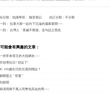
站分類：
知識學習
｜
隨堂筆記
自訂分類：
不分類
一則：
拉著大家一起向下沉淪的扁家新聞~~~
一則：
台灣人「畏威不懷德」這句話之我見
你可能會有興趣的文章：
一些常來尋王的大陸網友~~~
共領導抗日? 別逗了!
OC 100歲生日的主識別標誌？
貓聯盟之 " 世盟 "
則新聞
錦濤用兩千萬人民幣包高金的秀~~~