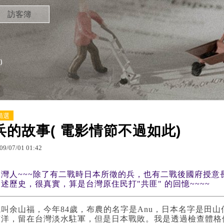
訪客簿
）
精選
兵的故事( 電影情節不過如此)
09
/
07
/
01
01
:
42
台灣人~~~除了有二戰時日本所徵的兵
，也有二戰後國府授意長
述歷史，很真實，算是台灣原住民打"共匪" 的回憶~~~~
我叫余山福，今年84歲，布農的名字是Anu，日本名字是田山
南洋，留在台灣淡水駐軍，但是日本戰敗。我是透過檢查體格