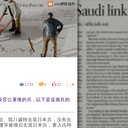
udn網路城邦
1,731
1
22
0
官公署徵的兵 , 以下是
這個兵的
信。我21歲時去當日本兵，沒有去
優等被徵召去當日本兵，要入伍時