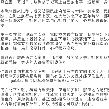
要寫血書，剪指甲，放到袋子裡寫上自己的名字，這是萬一身
日本戰敗回來以後，我又被國民政府徵召去大陸打共產黨。民
海關，在海上航行共七天七夜。在大陸的北平有五年時間。那
個營一個營攻打，打仗時因為自己打自己的人，心裡其實很慌
沉穩。
我第一次在北京迎戰共產黨，當時雙方傷亡慘重，我剛開始不
共產黨、共產黨必殺我之後，並且下定決心我要活下去，就決
就連窗戶都備有沙包警戒共產黨埋伏。現在想起來那時非常的
長相都一樣，為什麼要打仗，心裡很不高興。
我曾經近距離殺過共產黨員，用步槍五發連發射擊。打仗用槍
話就很恐怖，旁邊的人都會看到傻傻的。
們曾經遭到共軍夜間突襲，還好隊上有布農族同胞名字叫subal
役我用刺刀刺死共產黨員，因為有族人的支援才能保住生命。兩位是
aisul、palalavi則是因為槍傷搭醫療船返台就醫。
我們在北平作戰以後還有到天津、保定和安鄉。那個地方是沼
葫蘆港，跟共產黨打仗時，共產黨用噴火器、火焰槍猛烈攻擊
保住生命，用爬的逃命，甚至假裝投降欺敵逃命，逃命過程中
候因為剛好前面有沼澤，所以很機靈才可以活到現在。