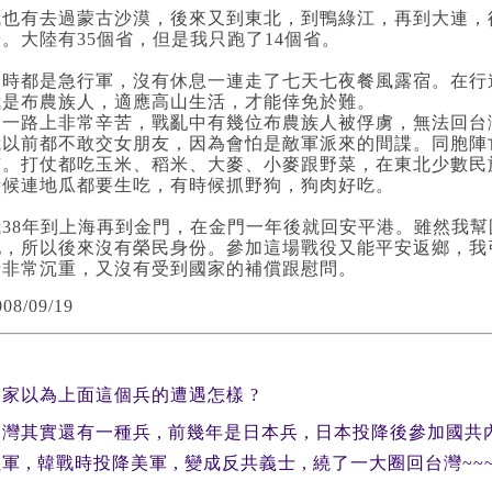
我也有去過蒙古沙漠，後來又到東北，到鴨綠江，再到大連，
安。大陸有35個省，但是我只跑了14個省。
那時都是急行軍，沒有休息一連走了七天七夜餐風露宿。在行
我是布農族人，適應高山生活，才能倖免於難。
這一路上非常辛苦，戰亂中有幾位布農族人被俘虜，無法回台
我以前都不敢交女朋友，因為會怕是敵軍派來的間諜。同胞陣
有。打仗都吃玉米、稻米、大麥、小麥跟野菜，在東北少數民
時候連地瓜都要生吃，有時候抓野狗，狗肉好吃。
我38年到上海再到金門，在金門一年後就回安平港。雖然我
地，所以後來沒有榮民身份。參加這場戰役又能平安返鄉，我
情非常沉重，又沒有受到國家的補償跟慰問。
008/09/19
大家以為上面這個兵的遭遇怎樣 ?
灣其實還有一種兵 , 前幾年是日本兵 , 日本投降後參加國共內
軍 , 韓戰時投降美軍 , 變成反共義士 , 繞了一大圈回台灣~~~