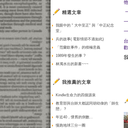
精選文章
我眼中的 " 大中至正" 與「中正紀念
堂」
兵的故事( 電影情節不過如此)
台
歡
「范蘭欽事件」的積極意義
1989年發生的事 ?
林濁水出的新書~~~
我推薦的文章
Kindle生命力的四個源泉
教育部與台師大都認同胡幼偉的「師生
戀」？
年近40，懷舊的倒數...
慢跑地球三分一圈