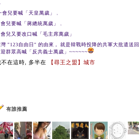
他
一會兒要喊「天皇萬歲」﹐
一會兒要喊「蔣總統萬歲」﹐
一會兒又要改口喊「毛主席萬歲」
灣 "123自由日" 的由來 , 就是韓戰時投降的共軍大批遣送
迎群眾高喊「反共義士萬歲」~~~~~~
我不在這時, 多半在
【尋王之盟】城市
有誰推薦