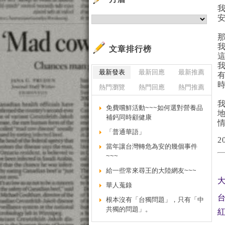
文章排行榜
最新發表
最新回應
最新推薦
熱門瀏覽
熱門回應
熱門推薦
免費嚐鮮活動~~~如何選對營養品
補鈣同時顧健康
「普通華語」
2
當年讓台灣轉危為安的幾個事件
~~~
給一些常來尋王的大陸網友~~~
華人蒐錄
台
根本沒有「台獨問題」，只有「中
共獨的問題」。
紅