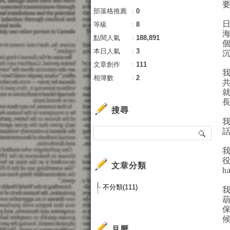
部落格推薦
：
0
等級
：
8
點閱人氣
：
188,891
本日人氣
：
3
文章創作
：
111
相簿數
：
2
搜尋
我
文章分類
h
不分類(111)
月曆