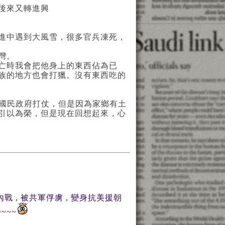
後來又轉進興
進中遇到大風雪，很多官兵凍死，
灣。
亡時我會把他身上的東西佔為已
族的地方也會打獵。沒有東西吃的
幫國民政府打仗，但是因為家鄉有土
引以為榮，但是現在回想起來，心
戰 , 被共軍俘虜 , 變身抗美援朝
~~~