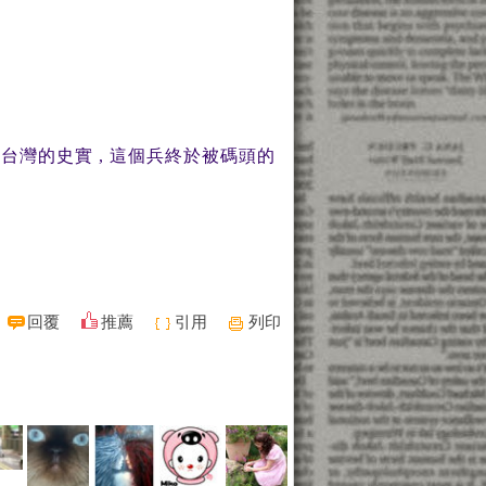
回台灣的史實 , 這個兵終於被碼頭的
回覆
推薦
引用
列印