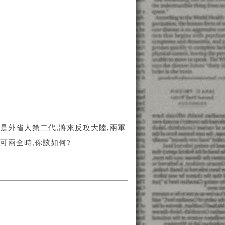
是外省人第二代,將來反攻大陸,兩軍
可兩全時,你該如何?