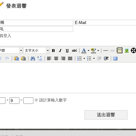
發表迴響
員登入
字體
文字大小
+
=
※ 請計算輸入數字
送出迴響