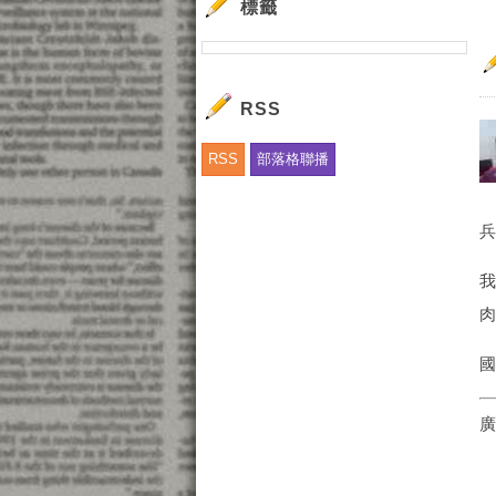
標籤
RSS
RSS
部落格聯播
我
肉
國