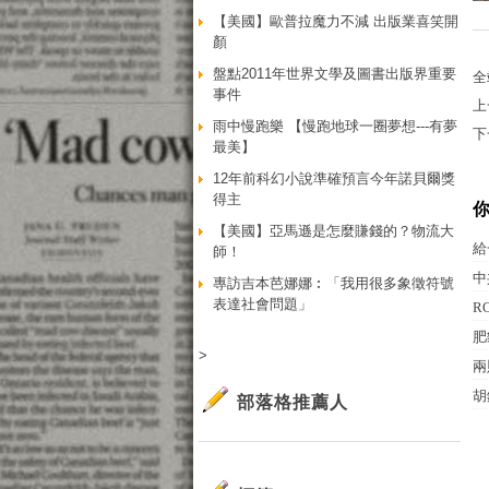
【美國】歐普拉魔力不減 出版業喜笑開
顏
盤點2011年世界文學及圖書出版界重要
全
事件
上
雨中慢跑樂 【慢跑地球一圈夢想---有夢
下
最美】
12年前科幻小說準確預言今年諾貝爾獎
得主
【美國】亞馬遜是怎麼賺錢的？物流大
給
師！
中
專訪吉本芭娜娜︰「我用很多象徵符號
表達社會問題」
R
肥
>
兩
胡
部落格推薦人