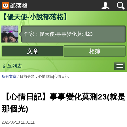
【優天使-小說部落格】
作家：優天使-事事變化莫測23
文章
相簿
文章列表
所有文章
/
目前分類：心情隨筆|心情日記
【心情日記】事事變化莫測23(就是
那個光)
2026
/
06
/
13
11:01:11