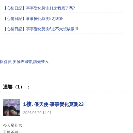
【心情日記】事事變化莫測11之我累了嗎?
【心情日記】事事變化莫測8之終於
【心情日記】事事變化莫測6之不太想放假!!!
限會員,要發表迴響,請先登入
迴響（1） ：
1樓.
優天使-事事變化莫測23
2026
/
06
/
20
14
:
01
今天星期六
天氣不錯~