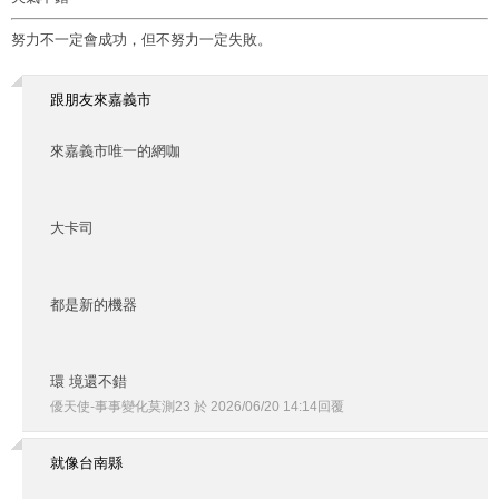
努力不一定會成功，但不努力一定失敗。
跟朋友來嘉義市
來嘉義市唯一的網咖
大卡司
都是新的機器
環 境還不錯
優天使-事事變化莫測23
於
2026
/
06
/
20
14
:
14
回覆
就像台南縣