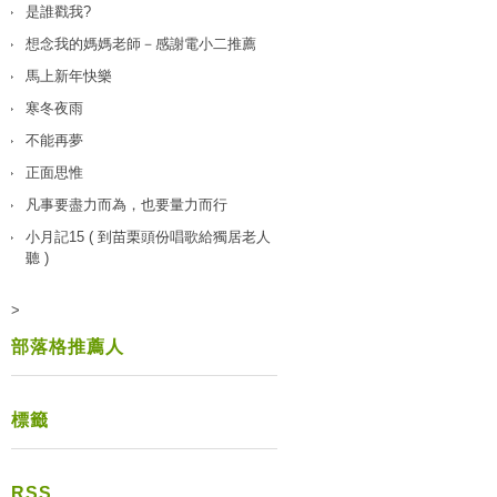
是誰戳我?
想念我的媽媽老師－感謝電小二推薦
馬上新年快樂
寒冬夜雨
不能再夢
正面思惟
凡事要盡力而為，也要量力而行
小月記15 ( 到苗栗頭份唱歌給獨居老人
聽 )
>
部落格推薦人
標籤
RSS