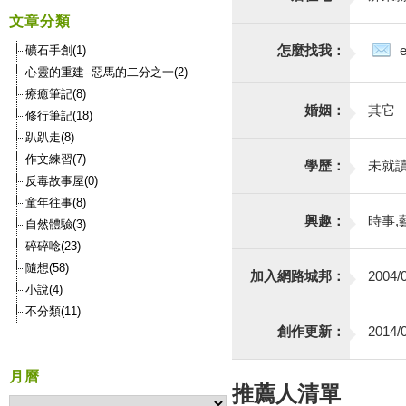
文章分類
怎麼找我：
礦石手創(1)
心靈的重建--惡馬的二分之一(2)
療癒筆記(8)
婚姻：
其它
修行筆記(18)
趴趴走(8)
作文練習(7)
學歷：
未就
反毒故事屋(0)
童年往事(8)
興趣：
時事,
自然體驗(3)
碎碎唸(23)
隨想(58)
加入網路城邦：
2004/0
小說(4)
不分類(11)
創作更新：
2014/0
月曆
推薦人清單