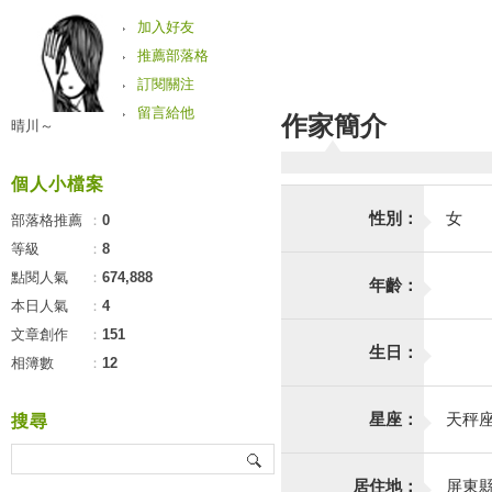
加入好友
推薦部落格
訂閱關注
留言給他
作家簡介
晴川～
個人小檔案
性別：
女
部落格推薦
：
0
等級
：
8
點閱人氣
：
674,888
年齡：
本日人氣
：
4
文章創作
：
151
生日：
相簿數
：
12
星座：
天秤
搜尋
居住地：
屏東