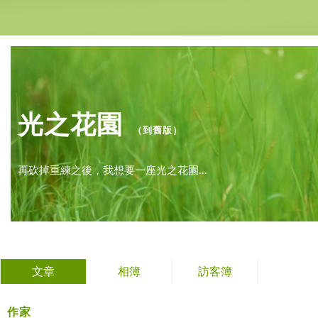
光之花園
（
到舊版
）
再砍掉重練之後，我想要一座光之花園...
文章
相簿
訪客簿
作家