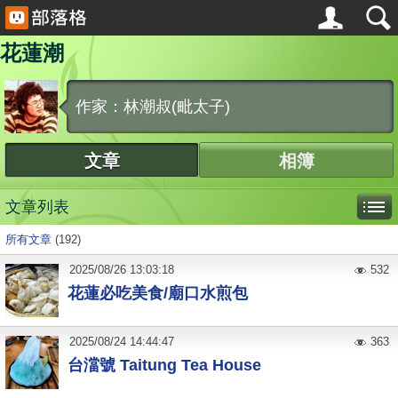
花蓮潮
作家：林潮叔(毗太子)
文章
相簿
文章列表
所有文章
(192)
2025
/
08
/
26
13:03:18
532
花蓮必吃美食/廟口水煎包
2025
/
08
/
24
14:44:47
363
台澢號 Taitung Tea House