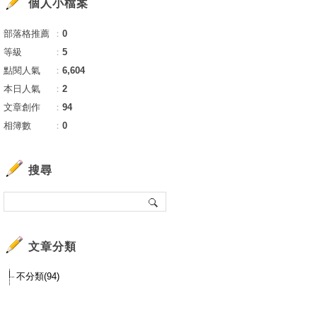
個人小檔案
部落格推薦
：
0
等級
：
5
點閱人氣
：
6,604
本日人氣
：
2
文章創作
：
94
相簿數
：
0
搜尋
文章分類
不分類(94)