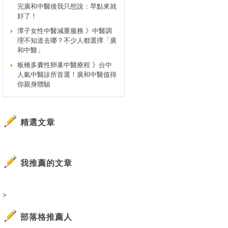
完廣和中醫後我只想說：早點來就
好了！
潭子女性中醫減重服務 》中醫調
理不知道去哪？不少人都選擇「廣
和中醫」
板橋多囊性卵巢中醫療程 》台中
人氣中醫診所首選！廣和中醫值得
你親身體驗
精選文章
我推薦的文章
>
部落格推薦人