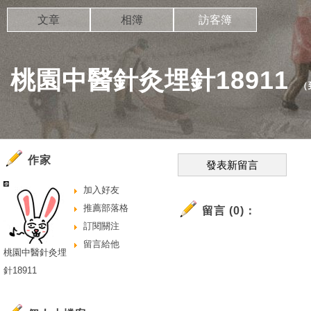
文章
相簿
訪客簿
桃園中醫針灸埋針18911
（
作家
發表新留言
加入好友
推薦部落格
留言 (0)：
訂閱關注
留言給他
桃園中醫針灸埋
針18911