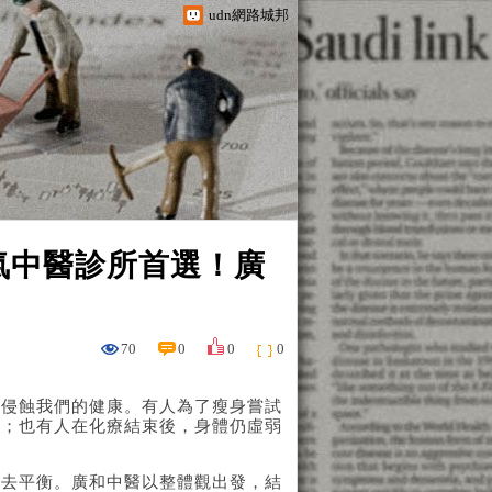
udn網路城邦
氣中醫診所首選！廣
70
0
0
0
悄侵蝕我們的健康。有人為了瘦身嘗試
擾；也有人在化療結束後，身體仍虛弱
失去平衡。廣和中醫以整體觀出發，結