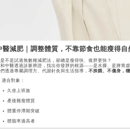
中醫減肥｜調整體質，不靠節食也能瘦得自
你是不是試過無數種減肥法，卻總是瘦得快、復胖更快？
廣和中醫透過診脈辨證，找出你發胖的根源——是水腫、是脾胃
我們透過專屬調理方、代謝針灸與生活指導，
不挨餓、不傷身，
 適合對象：
久坐上班族
產後難瘦體質
體重停滯期突破
體脂率過高者