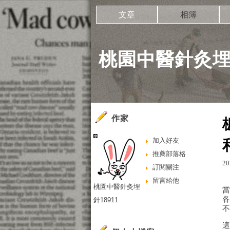
文章
相簿
桃園中醫針灸埋針
作家
加入好友
推薦部落格
20
訂閱關注
留言給他
桃園中醫針灸埋
針18911