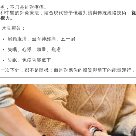
針灸，不只是針對疼痛。
廣和中醫的針灸療法，結合現代醫學儀器判讀與傳統經絡技術，
自癒力。
 常見療效：
肩頸痠痛、坐骨神經痛、五十肩
失眠、心悸、頭暈、焦慮
失眠、免疫功能低下
每一次下針，都不是隨機；而是對應你的體質與當下的能量運行