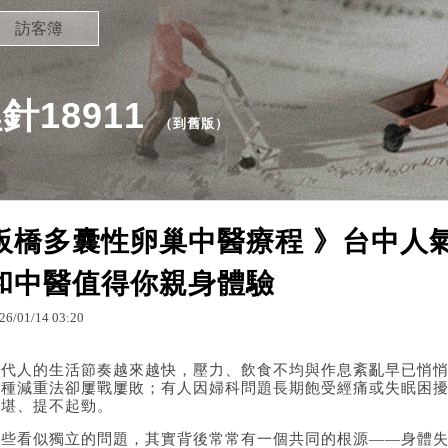
訪客簿
18911
（
到舊版
）
板橋多囊性卵巢中醫療程 》台中人
和中醫值得你親身體驗
26
/
01
/
14
03
:
20
當代人的生活節奏越來越快，壓力、飲食不均與作息紊亂早已悄
各種減重法卻屢戰屢敗；有人因婦科問題長期飽受經痛或失眠困
不堪、提不起勁。
這些看似獨立的問題，其實背後常常有一個共同的根源——身體