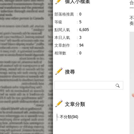
個人小檔案
部落格推薦
：
0
等級
：
5
點閱人氣
：
6,605
本日人氣
：
3
文章創作
：
94
相簿數
：
0
搜尋
文章分類
不分類(94)