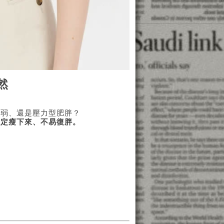
然
虛弱、還是壓力型肥胖？
穩定瘦下來、不易復胖。