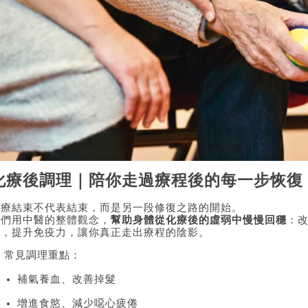
化療後調理｜陪你走過療程後的每一步恢復
化療結束不代表結束，而是另一段修復之路的開始。
我們用中醫的整體觀念，
幫助身體從化療後的虛弱中慢慢回穩
：
感，提升免疫力，讓你真正走出療程的陰影。
 常見調理重點：
補氣養血、改善掉髮
增進食慾、減少噁心疲倦