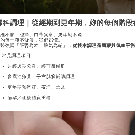
婦科調理｜從經期到更年期，妳的每個階段
月經不順、經痛、白帶異常、更年期不適……
妳的每一種不舒服，我們都懂。
中醫強調「肝腎為本、脾氣為輔」，
從根本調理荷爾蒙與氣血平
 常見調理項目：
月經週期紊亂、經前癥候群
多囊性卵巢、子宮肌瘤輔助調理
更年期熱潮紅、夜汗、焦慮
備孕／產後體質重建