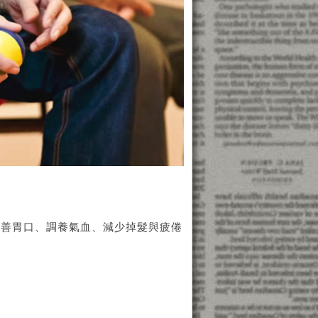
改善胃口、調養氣血、減少掉髮與疲倦