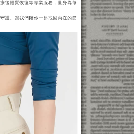
化療後體質恢復等專業服務，量身為每
位守護。讓我們陪你一起找回內在的節