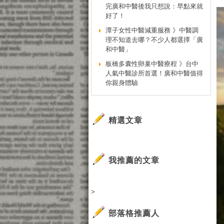
完廣和中醫後我只想說：早點來就
好了！
潭子女性中醫減重服務 》中醫調
理不知道去哪？不少人都選擇「廣
和中醫」
板橋多囊性卵巢中醫療程 》台中
人氣中醫診所首選！廣和中醫值得
你親身體驗
精選文章
我推薦的文章
>
部落格推薦人