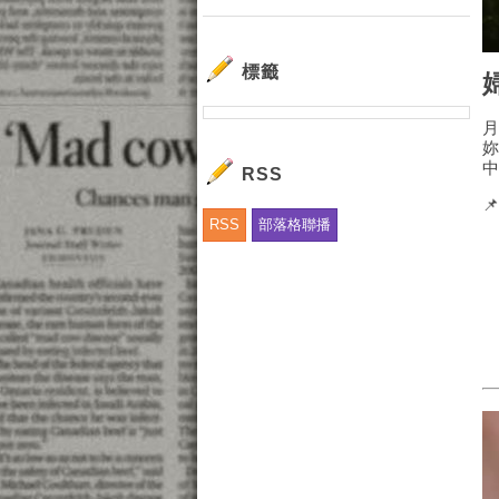
標籤
RSS

RSS
部落格聯播