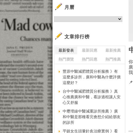
月曆
文章排行榜
最新發表
最新回應
最新推薦
熱門瀏覽
熱門回應
熱門推薦
豐原中醫減肥體質分析服務 》有
這麼多診所，廣和中醫為什麼評價

這麼好？
台中中醫減肥體質分析服務 》真
心推薦廣和中醫，看診過程讓人安
心又舒服
中壢埋線中醫減重診所推薦 》廣
和中醫是那種看完會想介紹給朋友
的診所
平鎮女生頭暈針灸治療實例 》看