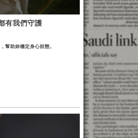
都有我們守護
衡，幫助妳穩定身心狀態。