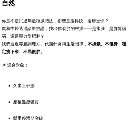
自然
你是不是試過無數種減肥法，卻總是瘦得快、復胖更快？
廣和中醫透過診脈辨證，找出你發胖的根源——是水腫、是脾胃虛
弱、還是壓力型肥胖？
我們透過專屬調理方、代謝針灸與生活指導，
不挨餓、不傷身，穩
定瘦下來、不易復胖。
📌 適合對象：
久坐上班族
產後難瘦體質
體重停滯期突破