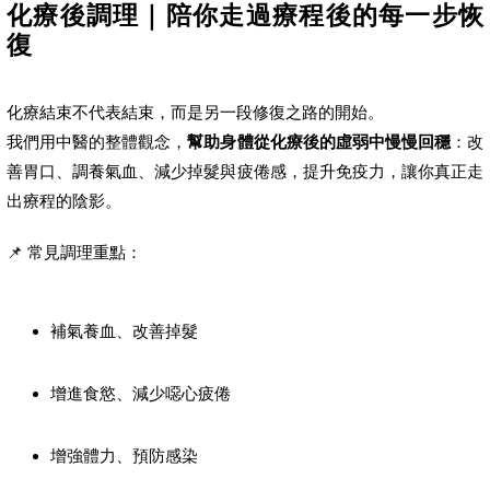
化療後調理｜陪你走過療程後的每一步恢
復
化療結束不代表結束，而是另一段修復之路的開始。
我們用中醫的整體觀念，
幫助身體從化療後的虛弱中慢慢回穩
：改
善胃口、調養氣血、減少掉髮與疲倦感，提升免疫力，讓你真正走
出療程的陰影。
📌 常見調理重點：
補氣養血、改善掉髮
增進食慾、減少噁心疲倦
增強體力、預防感染