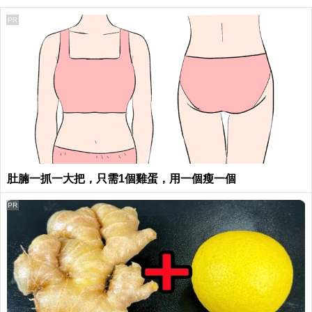
PR
肚腩一抓一大把，只需1個雞蛋，用一個瘦一個
PR