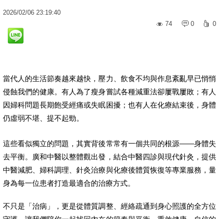
2026
/
02
/
06
23:19:40
74
0
0
當代人的生活節奏越來越快，壓力、飲食不均與作息紊亂早已悄悄
侵蝕我們的健康。有人為了瘦身嘗試各種減重法卻屢戰屢敗；有人
因婦科問題長期飽受經痛或失眠困擾；也有人在化療結束後，身體
仍虛弱不堪、提不起勁。
這些看似獨立的問題，其實背後常常有一個共同的根源——身體失
去平衡。廣和中醫以整體觀出發，結合中醫四診與現代針灸，提供
中醫減肥、婦科調理、針灸治療與化療後體質恢復等專業服務，量
身為每一位患者打造最適合的治療方式。
不只是「治病」，更是從體質調整、經絡疏通到身心照護的全方位