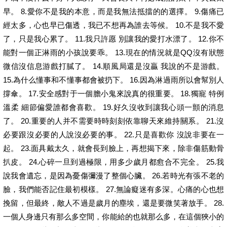
早。 8.愛你不是我的本意，而是我無法抵擋的的選擇。 9.傷痛已
經太多，心也早已傷透，我已不想再為誰去等候。 10.不是我不愛
了，只是我心累了。 11.我只許愿 別讓我的愛打水漂了。 12.你不
能對一個正淋雨的小孩說要乖。 13.現在的情況就是QQ沒有狀態
微信沒信息游戲打膩了。 14.順風局還是沒贏 我說的不是游戲。
15.為什么懂事和不懂事都會被扔下。 16.因為淋過雨所以會幫別人
撐傘。 17.安全感對于一個膽小鬼來說真的很重要。 18.獨寵 特例
溫柔 細節偏愛誰都會喜歡。 19.好久沒收到讓我心頭一顫的消息
了。 20.重要的人并不需要時時刻刻依靠聊天來維持關系。 21.沒
必要跟沒必要的人說沒必要的事。 22.只是喜歡你 沒說非要在一
起。 23.面具戴太久，就會長到臉上，再想揭下來，除非傷筋動骨
扒皮。 24.心碎一旦到過極限，用多少歲月都愈合不完全。 25.我
說我會遺忘，是因為憂傷彌漫了整個心臟。 26.若時光有張不老的
臉，我們能否記住最初模樣。 27.無論癡迷有多深。心痛的心也想
挽留，但最終，敵人不過是歲月的塵埃，還是要微笑著放手。 28.
一個人身邊只有那么多空間，你能給的也就那么多，在這個狹小的