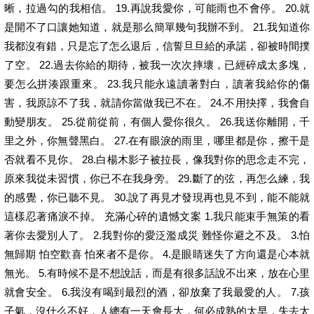
晰，拉過勾的我相信。 19.再說我愛你，可能雨也不會停。 20.就
是開不了口讓她知道，就是那么簡單幾句我辦不到。 21.我知道你
我都沒有錯，只是忘了怎么退后，信誓旦旦給的承諾，卻被時間撲
了空。 22.過去你給的期待，被我一次次摔壞，已經碎成太多塊，
要怎么拼湊跟重來。 23.我只能永遠讀著對白，讀著我給你的傷
害，我原諒不了我，就請你當做我已不在。 24.不用抉擇，我會自
動變朋友。 25.從前從前，有個人愛你很久。 26.我送你離開，千
里之外，你無聲黑白。 27.在有眼淚的雨里，哪里都是你，擦干是
否就看不見你。 28.白楊木影子被拉長，像我對你的思念走不完，
原來我從未習慣，你已不在我身旁。 29.斷了的弦，再怎么練，我
的感覺，你已聽不見。 30.說了再見才發現再也見不到，能不能就
這樣忍著痛淚不掉。 充滿心碎的遺憾文案 1.我只能束手無策的看
著你去愛別人了。 2.我對你的愛泛濫成災 難怪你避之不及。 3.怕
無歸期 怕空歡喜 怕來者不是你。 4.是眼睛迷失了方向還是心本就
無光。 5.有時候不是不想說話，而是有很多話說不出來，放在心里
就會安全。 6.我沒有喝到最烈的酒，卻放棄了我最愛的人。 7.孩
子氣，沒什么不好，人總有一天會長大，何必成熟的太早，失去太