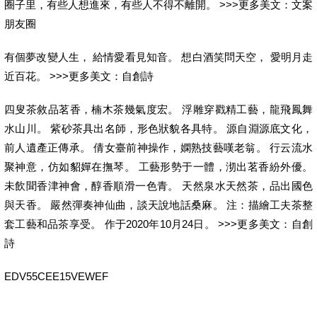
圈子里，有些人想進來，有些人不得不離開。 >>>更多美文：文案
朋友圈
有個夢改變人生， 給情愛看見知音。 想白酒笑問天空， 愛明月走
近百花。 >>>更多美文：自創詩
四叟茶敘品茗香，楠木茶幾氣度宏。 浮雕穿戳精工藝，龍飛鳳舞
水山川。 紫砂茶具出名師，形色狀貌各具特。 源自淵源底文化，
前人遺產正傳承。 倩女臺前神操作，嫻熟技藝嘆老翁。 行云流水
聚神意，仿如貂嬋在撫琴。 工藝形勢于一體，沏出茗香紛外優。
未飲聞香津神會，醇香順滑一色青。 天然泉水天然茶，品出國色
與天香。 嚴然彈奏神仙曲，談天說地話桑麻。 注：描繪工夫茶整
套工藝和品茶享受。 作于2020年10月24日。 >>>更多美文：自創
詩
EDV55CEE15VEWEF