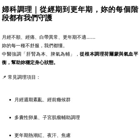
婦科調理｜從經期到更年期，妳的每個階
段都有我們守護
月經不順、經痛、白帶異常、更年期不適……
妳的每一種不舒服，我們都懂。
中醫強調「肝腎為本、脾氣為輔」，
從根本調理荷爾蒙與氣血平
衡，幫助妳穩定身心狀態。
📌 常見調理項目：
月經週期紊亂、經前癥候群
多囊性卵巢、子宮肌瘤輔助調理
更年期熱潮紅、夜汗、焦慮