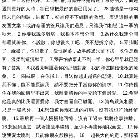
擾，各自過得很好。 27.我們的遺憾并不是錯過了最好的人，而是
遇到更好的人時，卻已經把最好的自己用完了。 28.遺憾是一種勾
情未已的韻調，結束了，卻是停不下緬懷的激烈。 表達遺憾的朋
友圈文案 1.或許命運的簽只讓我們遇見，只讓我們相戀 這一季的
秋天。 2.你要我說多難堪，我根本不想分開。 3.為什么我連分開
都遷就著你。 4.說散，你想很久了吧，我不想拆穿你。 5.琴弦斷
了，緣盡了，你也走了，愛恨起落，故事經過只留下我。 6.你是過
客，溫柔到這沉默了。 7.我害怕故事走不到一半，你心里早就已經
有了答案。 8.我看見呵護著你的那個對象，我的和弦開始慢板的滄
桑。 9.一圈戒痕，在你指上，目送你越走越遠的悲傷。 10.就算是
我不懂，能不能原諒我，請不要把分手當做你的請求。 11.你依舊
住在我的回憶里不出來，我離開將你的手交給下個最愛。 12.希望
他是真的比我還要愛你，我才會逼自己離開。 13.海鳥跟魚相愛，
只是一場意外。 14.想知道你現在過的好嗎，沒有我也許始終解
脫。 15.最后再一個人慢慢地回憶，沒有了過去 我將往事抽離。
16.想回到過去，試著讓故事繼續，至少不再讓你離我而去。 17.你
說我愛太晚到，只能像朋友般擁抱。 18.一起長大的約定，那樣清