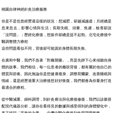
桃園自律神經針灸治療服務
你是不是也曾經歷過這樣的狀況：想減肥，卻越減越虛；月經總是
忽來忽去，影響心情與生活；長期失眠、頭暈、焦慮，檢查卻說
「沒問題」；歷經化療後，想振作卻總是提不起勁。北屯化療後中
醫調整體力療程
這些問題看似不同，背後卻可能源於身體長期失衡。
在廣和中醫，我們不急著「對癥開藥」，而是先靜下心來傾聽你身
體的故事。我們相信，每一位患者的癥狀背後，都有屬於他自己的
體質與節奏。因此無論你是想健康瘦身、調整荷爾蒙、改善睡眠與
情緒，還是經歷過重大治療後想好好恢復，我們都會為你量身打造
最適合的療程。
從中醫減重、婦科調理，到針灸療法與化療後修復，我們以診脈搭
配現代儀器分析，讓你在看得見的數據與感受得到的身體變化中，
真正找回「平衡的力量」。中壢中醫化療後副作用調理服務