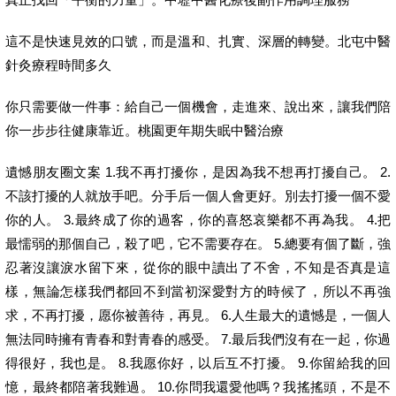
這不是快速見效的口號，而是溫和、扎實、深層的轉變。北屯中醫
針灸療程時間多久
你只需要做一件事：給自己一個機會，走進來、說出來，讓我們陪
你一步步往健康靠近。桃園更年期失眠中醫治療
遺憾朋友圈文案 1.我不再打擾你，是因為我不想再打擾自己。 2.
不該打擾的人就放手吧。分手后一個人會更好。別去打擾一個不愛
你的人。 3.最終成了你的過客，你的喜怒哀樂都不再為我。 4.把
最懦弱的那個自己，殺了吧，它不需要存在。 5.總要有個了斷，強
忍著沒讓淚水留下來，從你的眼中讀出了不舍，不知是否真是這
樣，無論怎樣我們都回不到當初深愛對方的時候了，所以不再強
求，不再打擾，愿你被善待，再見。 6.人生最大的遺憾是，一個人
無法同時擁有青春和對青春的感受。 7.最后我們沒有在一起，你過
得很好，我也是。 8.我愿你好，以后互不打擾。 9.你留給我的回
憶，最終都陪著我難過。 10.你問我還愛他嗎？我搖搖頭，不是不