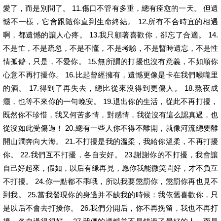
愛了，而是別問了。 11.傷口不管有多重，總有痊愈的一天。 但遺
憾不一樣，它會跟隨你直到生命終結。 12.所有不合時宜的相遇
啊，都遺憾的讓人心疼。 13.我只顧著喜歡你，卻忘了合適。 14.
不是忙，不是疏忽，不是不懂，不是考驗，不是暫時遺忘，不是性
情孤僻，只是，不愛你。 15.無所謂的打擾也沒有意義，不如順你
心意不再打擾你。 16.比起曾經擁有，遺憾更像是卡在我們喉嚨里
的酒。 17.得到了再失去，總比從來沒得到更傷人。 18.熬夜成
癮，也等不來你的一句晚安。 19.退出你的生活，從此不再打擾，
既然你不珍惜，我又何苦多情，對感情，我從沒有這么認真過，也
從沒如此受傷過！ 20.總有一些人你不得不離開，就像河流總要離
開山澗奔向大海。 21.不打擾是我的溫柔，我給你溫柔，不再打擾
你。 22.我們互不打擾，各自安好。 23.謝謝你的不打擾，我會讓
自己好起來，假如，以后有緣再見，愿你我能微笑問好，才不負互
不打擾。 24.你一點都不乖哦，所以我要懲罰你，懲罰你再也見不
到我。 25.當我發現你的身邊并不缺我的時候：我依舊喜歡你，只
是以后不會去打擾你。 26.我們分開后，你不再挽留，我也不再打