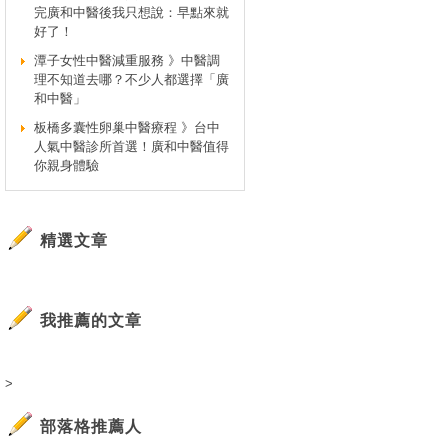
完廣和中醫後我只想說：早點來就
好了！
潭子女性中醫減重服務 》中醫調
理不知道去哪？不少人都選擇「廣
和中醫」
板橋多囊性卵巢中醫療程 》台中
人氣中醫診所首選！廣和中醫值得
你親身體驗
精選文章
我推薦的文章
>
部落格推薦人