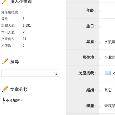
個人小檔案
年齡：
部落格推薦
：
0
等級
：
5
點閱人氣
：
6,591
生日：
本日人氣
：
7
文章創作
：
94
星座：
水瓶
相簿數
：
0
居住地：
台北
搜尋
怎麼找我：
文章分類
婚姻：
其它
不分類(94)
學歷：
未就