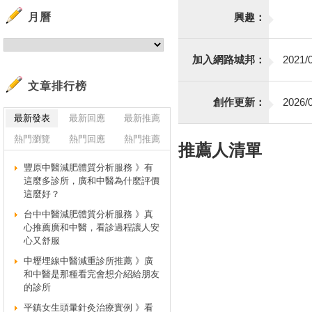
月曆
興趣：
加入網路城邦：
2021/0
文章排行榜
創作更新：
2026/0
最新發表
最新回應
最新推薦
熱門瀏覽
熱門回應
熱門推薦
推薦人清單
豐原中醫減肥體質分析服務 》有
這麼多診所，廣和中醫為什麼評價
這麼好？
台中中醫減肥體質分析服務 》真
心推薦廣和中醫，看診過程讓人安
心又舒服
中壢埋線中醫減重診所推薦 》廣
和中醫是那種看完會想介紹給朋友
的診所
平鎮女生頭暈針灸治療實例 》看