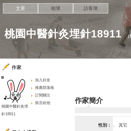
文章
相簿
訪客簿
桃園中醫針灸埋針18911
（
作家
加入好友
推薦部落格
訂閱關注
作家簡介
留言給他
桃園中醫針灸埋
針18911
性別：
其它