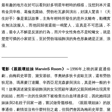
最有趣的地方在於可以看到好多明星年輕時的模樣，沒想到本片還
有金貝辛格、葛倫克蘿絲、勞勃杜瓦參與演出，好讓人驚喜！《天
生好手》像是童話故事，主角年輕時所發生的意外太離奇，動機實
在無法說服人，而他回歸後還能一鳴驚人，這真是不可思議，不
過，最令人不解是反派的行為，而片中女性角色不是蛇蠍女，就是
楚楚可憐的小家碧玉，至於勞勃瑞福飾演的角色形象總是正派、浪
漫。
-----------------------------------------------------
電影《親親壞姐妹 MarvinS Room》～
1996年上映的家庭通俗
劇，由梅莉史翠普、黛安基頓、李奧納多狄卡皮歐主演，還有勞勃
狄尼洛、瑪果麥汀達爾、辛西亞尼克森參與演出，真是神一般的卡
司！故事講述黛安基頓飾演的女兒照顧年邁的父親與精神出現異常
的姑姑，然而一次的生病倒下被檢查出白血球過多症，因此她得請
妹妹與2名姪子回家一趟，嘗試做骨髓移植。《親親壞姐妹》的故
事通俗，劇情並沒有什麼特別之處，但我們會因為梅莉史翠普、黛