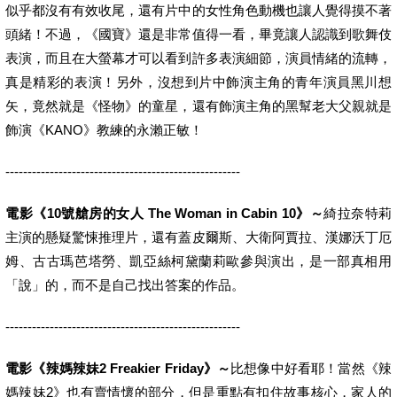
似乎都沒有有效收尾，還有片中的女性角色動機也讓人覺得摸不著
頭緒！不過，《國寶》還是非常值得一看，畢竟讓人認識到歌舞伎
表演，而且在大螢幕才可以看到許多表演細節，演員情緒的流轉，
真是精彩的表演！另外，沒想到片中飾演主角的青年演員黑川想
矢，竟然就是《怪物》的童星，還有飾演主角的黑幫老大父親就是
飾演《KANO》教練的永瀨正敏！
-----------------------------------------------------
電影《10號艙房的女人 The Woman in Cabin 10》～
綺拉奈特莉
主演的懸疑驚悚推理片，還有蓋皮爾斯、大衛阿賈拉、漢娜沃丁厄
姆、古古瑪芭塔勞、凱亞絲柯黛蘭莉歐參與演出，是一部真相用
「說」的，而不是自己找出答案的作品。
-----------------------------------------------------
電影《辣媽辣妹2 Freakier Friday》～
比想像中好看耶！當然《辣
媽辣妹2》也有賣情懷的部分，但是重點有扣住故事核心，家人的