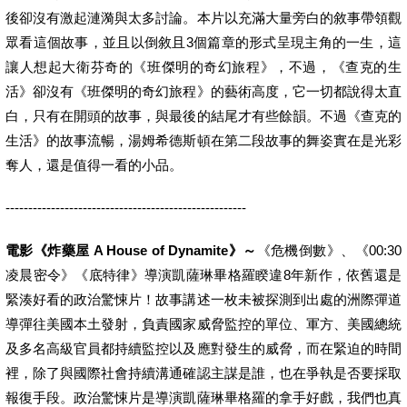
後卻沒有激起漣漪與太多討論。本片以充滿大量旁白的敘事帶領觀
眾看這個故事，並且以倒敘且3個篇章的形式呈現主角的一生，這
讓人想起大衛芬奇的《班傑明的奇幻旅程》，不過，《查克的生
活》卻沒有《班傑明的奇幻旅程》的藝術高度，它一切都說得太直
白，只有在開頭的故事，與最後的結尾才有些餘韻。不過《查克的
生活》的故事流暢，湯姆希德斯頓在第二段故事的舞姿實在是光彩
奪人，還是值得一看的小品。
-----------------------------------------------------
電影《炸藥屋 A House of Dynamite》～
《危機倒數》、《00:30
凌晨密令》《底特律》導演凱薩琳畢格羅睽違8年新作，依舊還是
緊湊好看的政治驚悚片！故事講述一枚未被探測到出處的洲際彈道
導彈往美國本土發射，負責國家威脅監控的單位、軍方、美國總統
及多名高級官員都持續監控以及應對發生的威脅，而在緊迫的時間
裡，除了與國際社會持續溝通確認主謀是誰，也在爭執是否要採取
報復手段。政治驚悚片是導演凱薩琳畢格羅的拿手好戲，我們也真