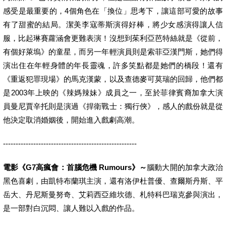
感受是最重要的，4個角色在「換位」思考下，讓這部可愛的故事
有了甜蜜的結局。潔美李寇蒂斯演得好棒，將少女感演得讓人信
服，比起琳賽蘿涵會更難表演！沒想到茱利亞芭特絲就是《從前，
有個好萊塢》的童星，而另一年輕演員則是索菲亞漢門斯，她們得
演出住在年輕身體的年長靈魂，許多笑點都是她們的橋段！還有
《重返犯罪現場》的馬克漢蒙，以及查德麥可莫瑞的回歸，他們都
是2003年上映的《辣媽辣妹》成員之一，至於菲律賓裔加拿大演
員曼尼賈辛托則是演過《捍衛戰士：獨行俠》，感人的戲份就是從
他決定取消婚姻後，開始進入戲劇高潮。
-----------------------------------------------------
電影《G7高瘋會：首腦危機 Rumours》～
腦動大開的加拿大政治
黑色喜劇，由凱特布蘭琪主演，還有洛伊杜普優、查爾斯丹斯、平
岳大、丹尼斯曼努奇、艾莉西亞維坎德、札特科巴瑞克參與演出，
是一部對白沉悶、讓人難以入戲的作品。