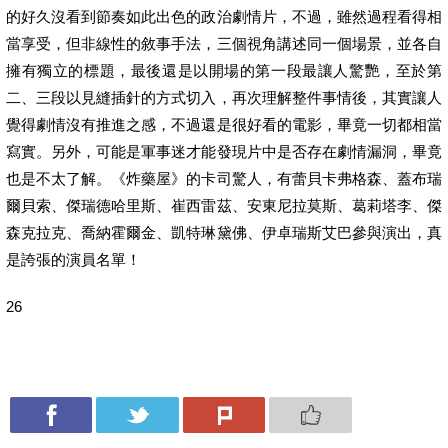
的好久沒看到節奏如此出色的政治劇情片，不過，雖然過程看得相
當享受，但非線性的敘事手法，三個視角講述同一個場景，並各自
擁有獨立的標題，最後還是以開場的第一段最讓人驚艷，至於第
二、三段以見縫插針的方式切入，再次理解整件事情後，其實讓人
覺得劇情沒有推進之感，不過還是很好看的電影，畢竟一切都相當
寫實。另外，可能是軍事迷才能發現片中是否存在劇情漏洞，畢竟
也是不太了解。《炸藥屋》的卡司驚人，有蕾貝卡弗格森、蓋布瑞
爾貝索、傑瑞德哈里斯、崔西雷茲、安東尼拉莫斯、葛莉塔李、傑
森克拉克、喬納霍爾金、凱特琳黛佛、伊卓瑞斯艾巴參與演出，真
是誇張的演員名單！
26