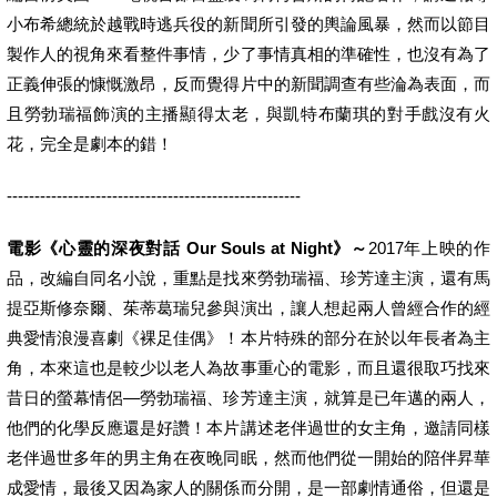
小布希總統於越戰時逃兵役的新聞所引發的輿論風暴，然而以節目
製作人的視角來看整件事情，少了事情真相的準確性，也沒有為了
正義伸張的慷慨激昂，反而覺得片中的新聞調查有些淪為表面，而
且勞勃瑞福飾演的主播顯得太老，與凱特布蘭琪的對手戲沒有火
花，完全是劇本的錯！
-----------------------------------------------------
電影《心靈的深夜對話 Our Souls at Night》～
2017年上映的作
品，改編自同名小說，重點是找來勞勃瑞福、珍芳達主演，還有馬
提亞斯修奈爾、茱蒂葛瑞兒參與演出，讓人想起兩人曾經合作的經
典愛情浪漫喜劇《裸足佳偶》！本片特殊的部分在於以年長者為主
角，本來這也是較少以老人為故事重心的電影，而且還很取巧找來
昔日的螢幕情侶—勞勃瑞福、珍芳達主演，就算是已年邁的兩人，
他們的化學反應還是好讚！本片講述老伴過世的女主角，邀請同樣
老伴過世多年的男主角在夜晚同眠，然而他們從一開始的陪伴昇華
成愛情，最後又因為家人的關係而分開，是一部劇情通俗，但還是