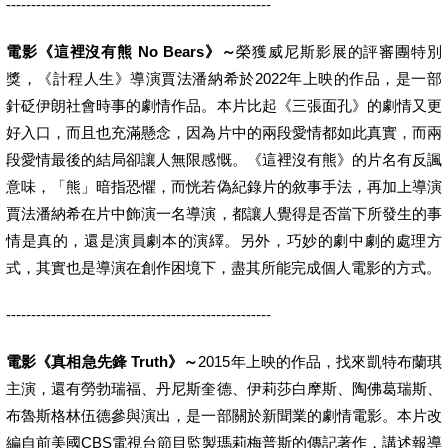
-----------------------------------------------------
電影《這裡沒有熊 No Bears》～
榮獲威尼斯影展的評審團特別
獎，《計程人生》導演賈法潘納希於2022年上映的作品，是一部
針砭伊朗社會時事的劇情作品。本片比起《三張面孔》的劇情又更
好入口，而且也充滿懸念，因為片中的兩段愛情都如此真實，而兩
段愛情最後的結局卻讓人無限感慨。《這裡沒有熊》的片名有反諷
意味，「熊」暗指恐懼，而恍若偽紀錄片的敘事手法，再加上導演
賈法潘納希在片中飾演一名導演，都讓人覺得是否當下所發生的事
情是真的，還是演員劇本的演繹。另外，巧妙的劇中劇的處理方
式，其實也是導演在創作困境下，盡其所能完成個人電影的方式。
-----------------------------------------------------
電影《真相急先鋒 Truth》～
2015年上映的作品，找來凱特布蘭琪
主演，還有勞勃瑞福、丹尼斯奎德、伊莉莎白摩斯、陶佛葛瑞斯、
布魯斯格林伍德參與演出，是一部關於新聞業的劇情電影。本片改
編自前美國CBS電視台節目監製瑪莉梅普斯的傳記著作，講述報導