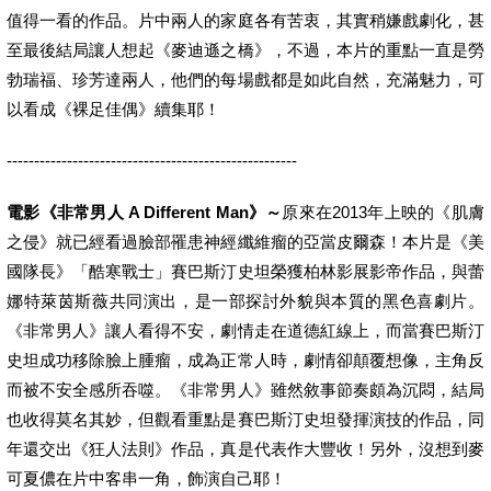
值得一看的作品。片中兩人的家庭各有苦衷，其實稍嫌戲劇化，甚
至最後結局讓人想起《麥迪遜之橋》，不過，本片的重點一直是勞
勃瑞福、珍芳達兩人，他們的每場戲都是如此自然，充滿魅力，可
以看成《裸足佳偶》續集耶！
-----------------------------------------------------
電影《非常男人 A Different Man》～
原來在2013年上映的《肌膚
之侵》就已經看過臉部罹患神經纖維瘤的亞當皮爾森！本片是《美
國隊長》「酷寒戰士」賽巴斯汀史坦榮獲柏林影展影帝作品，與蕾
娜特萊茵斯薇共同演出，是一部探討外貌與本質的黑色喜劇片。
《非常男人》讓人看得不安，劇情走在道德紅線上，而當賽巴斯汀
史坦成功移除臉上腫瘤，成為正常人時，劇情卻顛覆想像，主角反
而被不安全感所吞噬。《非常男人》雖然敘事節奏頗為沉悶，結局
也收得莫名其妙，但觀看重點是賽巴斯汀史坦發揮演技的作品，同
年還交出《狂人法則》作品，真是代表作大豐收！另外，沒想到麥
可夏儂在片中客串一角，飾演自己耶！