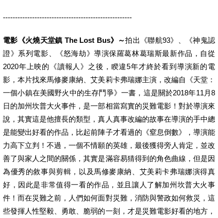
-----------------------------------------------------
電影《火燒天堂鎮 The Lost Bus》～
拍出《聯航93》、《神鬼認
證》系列電影、《怒海劫》導演保羅葛林葛瑞斯最新作品，自從
2020年上映的《讀報人》之後，睽違5年才終於看到導演新的電
影，本片找來馬修麥康納、艾美莉卡弗瑞娜主演，改編自《天堂：
一個小鎮在美國野火中的生存鬥爭》一書，這是關於2018年11月8
日的加州坎普大火事件，是一部相當寫實的災難電影！對於導演來
說，其實這是他擅長的類型，真人真事改編的故事在導演的手中總
是能變出好看的作品，比起前陣子才看過的《窒息倒數》，導演能
力高下立判！不過，一個不情願的英雄，最後獲得旁人肯定，並改
善了與家人之間的關係，其實是滿容易猜得到的角色曲線，但是因
為優秀的敘事與剪輯，以及馬修麥康納、艾美莉卡弗瑞娜演得真
好，因此是非常值得一看的作品，並且讓人了解加州坎普大火事
件！而在災難之前，人們如何面對災難，消防與警政如何救災，這
些發揮人性堅毅、勇敢、脆弱的一刻，才是災難電影好看的地方，