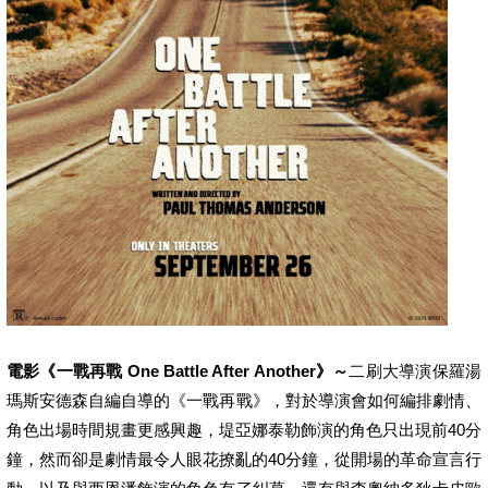
電影《一戰再戰 One Battle After Another》～
二刷大導演保羅湯
瑪斯安德森自編自導的《一戰再戰》，對於導演會如何編排劇情、
角色出場時間規畫更感興趣，堤亞娜泰勒飾演的角色只出現前40分
鐘，然而卻是劇情最令人眼花撩亂的40分鐘，從開場的革命宣言行