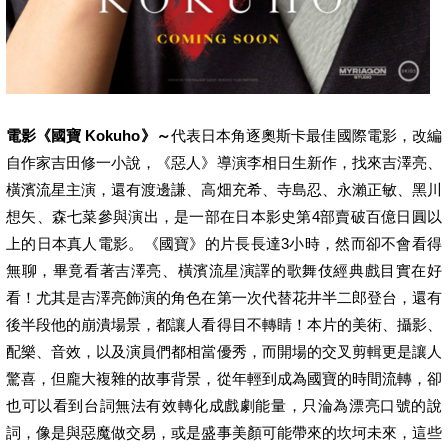
電影《國寶 Kokuho》～
代表日本角逐奧斯卡最佳國際電影，改編
自作家吉田修一小說，《惡人》導演李相日生新作，找來吉澤亮、
橫濱流星主演，還有渡邊謙、高畑充希、寺島忍、永瀨正敏、黑川
想矢、森七菜參與演出，是一部在日本影史第4部賣破百億日圓以
上的日本真人電影。《國寶》的片長長達3小時，然而卻不會看得
無聊，畢竟看著吉澤亮、橫濱流星演譯的歌舞伎經典戲目實在好
看！尤其是吉澤亮飾演的角色在第一次代替花井半二郎登台，還有
後半段他的崩潰場景，都讓人看得目不轉睛！本片的美術、攝影、
配樂、音效，以及演員們都相當優秀，而開場的交叉剪輯更是讓人
驚喜，但龐大複雜的故事背景，從年輕到成為國寶的時間流轉，卻
也可以看到台詞無法有效轉化成戲劇能量，只淪為漂亮口號的說
詞，像是與惡魔做交易，或是盛事美顏可能帶來的坎坷未來，這些