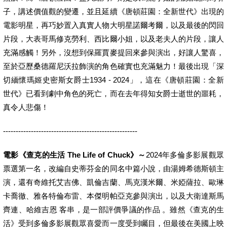
子，講述價值觀的變遷，並且延續《唐頓莊園：全新世代》出現的
電影明星，再巧妙置入真實人物大明星諾爾考爾，以及最後的閃回
片段，大表哥馬修克勞利、西比爾小姐，以及老夫人的片段，讓人
充滿感觸！另外，沒想到保羅賈麥提回來參與演出，好讓人驚喜，
至於亞歷桑德羅尼沃拉飾演的角色確實也充滿魅力！最後出現「深
切緬懷瑪姬史密斯女爵士1934 - 2024」，這在《唐頓莊園：全新
世代》已看到劇中角色的死亡，而在去年得知女爵士逝世的噩耗，
真令人悲傷！
-----------------------------------------------------
電影《查克的生活 The Life of Chuck》～
2024年多倫多影展觀眾
票選第一名，改編自史蒂芬金的同名中篇小說，由湯姆希德斯頓主
演，還有奇維托艾吉佛、凱倫吉蘭、馬克漢米爾、米婭薩拉、歐琳
卡喬徹、雅各特倫布雷、本傑明帕亞克參與演出，以及大衛達斯馬
齊連、哈維吉恩 客串，是一部評價爭議的作品 。雖然《查克的生
活》受到多倫多影展觀眾喜愛而一度受到矚目，但最後在美國上映