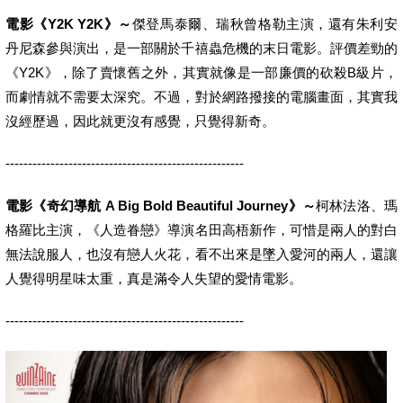
電影《Y2K Y2K》～
傑登馬泰爾、瑞秋曾格勒主演，還有朱利安
丹尼森參與演出，是一部關於千禧蟲危機的末日電影。評價差勁的
《Y2K》，除了賣懷舊之外，其實就像是一部廉價的砍殺B級片，
而劇情就不需要太深究。不過，對於網路撥接的電腦畫面，其實我
沒經歷過，因此就更沒有感覺，只覺得新奇。
-----------------------------------------------------
電影《奇幻導航 A Big Bold Beautiful Journey》～
柯林法洛、瑪
格羅比主演，《人造眷戀》導演名田高梧新作，可惜是兩人的對白
無法說服人，也沒有戀人火花，看不出來是墜入愛河的兩人，還讓
人覺得明星味太重，真是滿令人失望的愛情電影。
-----------------------------------------------------