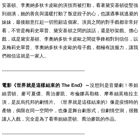
安基頓、李奧納多狄卡皮歐的演技而被打動，看著黛安基頓從堅強
到崩潰，她的善良與溫暖打動了叛逆姪子的心，也讓遇事就逃避的
妹妹，最後願意扛起一切照顧這個家。演員之間的對手戲都非常好
看，不管是梅莉史翠普、黛安基頓之間的談話，還是吵架戲、擔心
戲，或是黛安基頓、李奧納多狄卡皮歐之間從爭鋒相對到信任，以
及梅莉史翠普、李奧納多狄卡皮歐的母子戲，都極有說服力，讓我
們相信這就是一家人。
-----------------------------------------------------
電影《世界就是這樣結束的 The End》～
沒想到是音樂劇！蒂妲
絲雲頓、麥可夏儂、喬治麥凱、布倫娜高勒格、摩希絲英格拉主
演，是反烏托邦的劇情片。《世界就是這樣結束的》像是疫情時的
產物，侷限在同一空間中，也像是舞台劇形式，但劇情空洞，很難
讓人入戲，完全是為了看蒂妲絲雲頓、喬治麥凱的作品。
-----------------------------------------------------