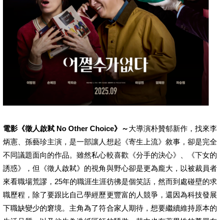
電影《徵人啟弒 No Other Choice》～
大導演朴贊郁新作，找來李
炳憲、孫藝珍主演，是一部讓人想起《寄生上流》敘事，卻是完全
不同議題面向的作品。雖然私心較喜歡《分手的決心》、《下女的
誘惑》，但《徵人啟弒》的視角與野心卻是更為龐大，以被裁員者
來看職場荒謬，25年的職涯生涯彷彿是個笑話，然而到處碰壁的求
職歷程，除了要跟比自己學經歷更豐富的人競爭，還因為科技發展
下職缺變少的窘境。主角為了符合家人期待，想要繼續維持原本的