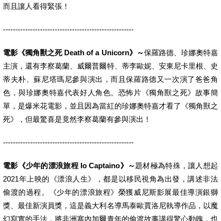
而且讓人看得緊張！
-----------------------------------------------------
電影《獨角獸之死 Death of a Unicorn》～
保羅路德、珍娜奧特嘉
主演，還有李察葛蘭、威爾普爾特、蒂李歐妮、安東尼卡里根、史
蒂夫朴、蘇尼塔瑪尼參與演出，而且保羅路德又一次演了爸爸角
色，與珍娜奧特嘉代表好人角色。恐怖片《獨角獸之死》故事簡
單，是爆米花電影，並且因為當紅的珍娜奧特嘉才看了《獨角獸之
死》，但最驚喜是竟然李察葛蘭有參與演出！
-----------------------------------------------------
電影《少年的漂浪旅程 Io Captaino》～
題材極為特殊，讓人想起
2021年上映的《漂浪人生》，都是以移民視角為出發，講述非法
偷渡的過程。《少年的漂浪旅程》榮獲威尼斯影展最佳導演銀獅
獎、最佳新演員獎，這是義大利名導馬泰歐賈洛尼執導作品，以魔
幻寫實的手法，將非洲塞內加爾青年的偷渡故事講得驚心動魄，也