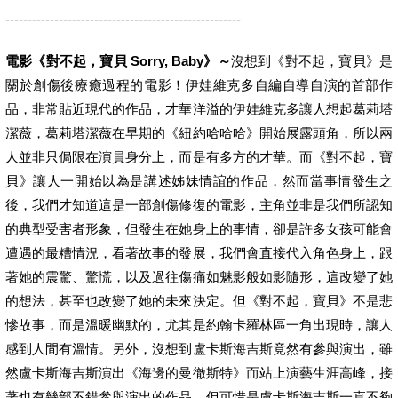
-----------------------------------------------------
電影《對不起，寶貝 Sorry, Baby》～
沒想到《對不起，寶貝》是
關於創傷後療癒過程的電影！伊娃維克多自編自導自演的首部作
品，非常貼近現代的作品，才華洋溢的伊娃維克多讓人想起葛莉塔
潔薇，葛莉塔潔薇在早期的《紐約哈哈哈》開始展露頭角，所以兩
人並非只侷限在演員身分上，而是有多方的才華。而《對不起，寶
貝》讓人一開始以為是講述姊妹情誼的作品，然而當事情發生之
後，我們才知道這是一部創傷修復的電影，主角並非是我們所認知
的典型受害者形象，但發生在她身上的事情，卻是許多女孩可能會
遭遇的最糟情況，看著故事的發展，我們會直接代入角色身上，跟
著她的震驚、驚慌，以及過往傷痛如魅影般如影隨形，這改變了她
的想法，甚至也改變了她的未來決定。但《對不起，寶貝》不是悲
慘故事，而是溫暖幽默的，尤其是約翰卡羅林區一角出現時，讓人
感到人間有溫情。另外，沒想到盧卡斯海吉斯竟然有參與演出，雖
然盧卡斯海吉斯演出《海邊的曼徹斯特》而站上演藝生涯高峰，接
著也有幾部不錯參與演出的作品，但可惜是盧卡斯海吉斯一直不夠