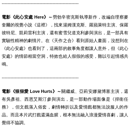
-----------------------------------------------------
電影《此心安處 Here》～
勞勃辛密克斯執導新作，改編自理察麥
奎爾的視覺小說《這裡》，找來湯姆漢克斯、羅蘋萊特主演、保羅
彼特尼、凱莉雷利主演，還有蜜雪兒道克利參與演出，是一部具有
實驗性精神的劇情片。在《天作之合》看到原始人畫面，沒想到在
《此心安處》也看到了，這兩部的敘事角度都讓人意外，但《此心
安處》的情節相當空洞，特效也給人假假的感受，難以引起情感共
鳴。
-----------------------------------------------------
電影《狠狠愛 Love Hurts》～
關繼威、亞莉安娜黛博塞主演，還
有吳彥祖、西恩艾斯汀參與演出，是一部動作場面像是《捍衛任
務》，但文戲落入俗套，劇情轉折以及愛情戲都無法說服人的作
品。而且本片武打戲還滿血腥，根本無法融入浪漫愛情喜劇，讓人
覺得不協調。