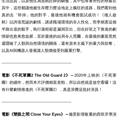
生活品質，以及他生為造紙匠師的驕傲，其中也有著男性的尊嚴在
其中，這些都讓他被生存壓力壓迫地走上瘋狂的道路，我們看到他
真的去「幹掉」他的對手，最後他就有機會面試成功！《徵人啟
弒》以誇張荒誕的劇情，講述職場環境的非人性化，而李炳憲這個
半路出道的殺手，執行過程卻是漏洞百出，但在好笑之下推進的劇
情卻也愈來愈血腥，至於最後的結局令人莞爾，在最後的畫面竟然
還隱喻了人類與自然環境的關係，還有資本主義下的暴力與掠奪，
以及AI與機器人發展讓人類價值受到嚴重打擊。
-----------------------------------------------------
電影《不死軍團2 The Old Guard 2》～
2020年上映的《不死軍
團》的續作，然而本片評價相當差勁，所以自然就是放空看囉！沒
有什麼劇情推進的《不死軍團2》，真是浪費這批好演員！
-----------------------------------------------------
電影《雙眼之間 Close Your Eyes》～
備受影壇敬重的西班牙導演