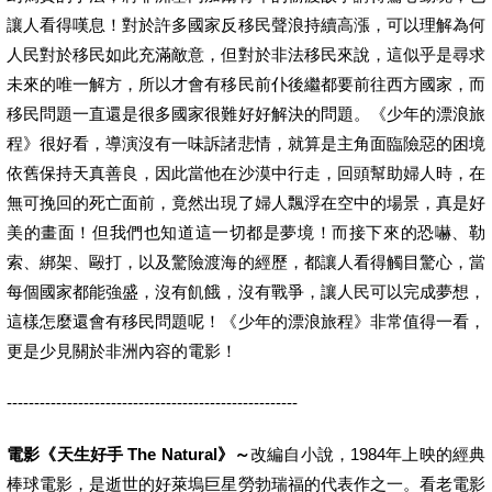
讓人看得嘆息！對於許多國家反移民聲浪持續高漲，可以理解為何
人民對於移民如此充滿敵意，但對於非法移民來說，這似乎是尋求
未來的唯一解方，所以才會有移民前仆後繼都要前往西方國家，而
移民問題一直還是很多國家很難好好解決的問題。《少年的漂浪旅
程》很好看，導演沒有一味訴諸悲情，就算是主角面臨險惡的困境
依舊保持天真善良，因此當他在沙漠中行走，回頭幫助婦人時，在
無可挽回的死亡面前，竟然出現了婦人飄浮在空中的場景，真是好
美的畫面！但我們也知道這一切都是夢境！而接下來的恐嚇、勒
索、綁架、毆打，以及驚險渡海的經歷，都讓人看得觸目驚心，當
每個國家都能強盛，沒有飢餓，沒有戰爭，讓人民可以完成夢想，
這樣怎麼還會有移民問題呢！《少年的漂浪旅程》非常值得一看，
更是少見關於非洲內容的電影！
-----------------------------------------------------
電影《天生好手 The Natural》～
改編自小說，1984年上映的經典
棒球電影，是逝世的好萊塢巨星勞勃瑞福的代表作之一。看老電影