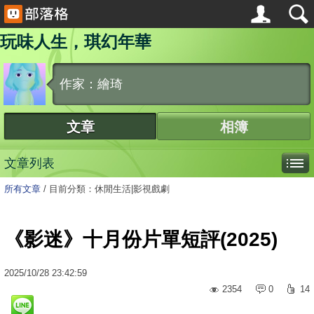
玩味人生，琪幻年華
作家：繪琦
文章
相簿
文章列表
所有文章
/
目前分類：休閒生活|影視戲劇
《影迷》十月份片單短評(2025)
2025
/
10
/
28
23:42:59
2354
0
14