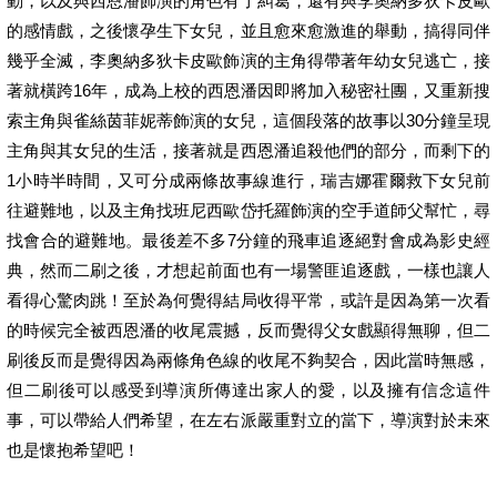
動，以及與西恩潘飾演的角色有了糾葛，還有與李奧納多狄卡皮歐
的感情戲，之後懷孕生下女兒，並且愈來愈激進的舉動，搞得同伴
幾乎全滅，李奧納多狄卡皮歐飾演的主角得帶著年幼女兒逃亡，接
著就橫跨16年，成為上校的西恩潘因即將加入秘密社團，又重新搜
索主角與雀絲茵菲妮蒂飾演的女兒，這個段落的故事以30分鐘呈現
主角與其女兒的生活，接著就是西恩潘追殺他們的部分，而剩下的
1小時半時間，又可分成兩條故事線進行，瑞吉娜霍爾救下女兒前
往避難地，以及主角找班尼西歐岱托羅飾演的空手道師父幫忙，尋
找會合的避難地。最後差不多7分鐘的飛車追逐絕對會成為影史經
典，然而二刷之後，才想起前面也有一場警匪追逐戲，一樣也讓人
看得心驚肉跳！至於為何覺得結局收得平常，或許是因為第一次看
的時候完全被西恩潘的收尾震撼，反而覺得父女戲顯得無聊，但二
刷後反而是覺得因為兩條角色線的收尾不夠契合，因此當時無感，
但二刷後可以感受到導演所傳達出家人的愛，以及擁有信念這件
事，可以帶給人們希望，在左右派嚴重對立的當下，導演對於未來
也是懷抱希望吧！