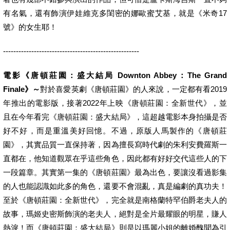
有名氣，還有飾演伊娃維克多閨密的娜歐蜜艾基，就是《米奇17
號》的女生耶！
-----------------------------------------------------
電影《唐頓莊園：盛大結局 Downton Abbey：The Grand
Finale》～
對於喜愛英劇《唐頓莊園》的人來說，一定都有看2019
年推出的電影版，接著2022年上映《唐頓莊園：全新世代》，並
且在今年看完《唐頓莊園：盛大結局》，這超越電影本身拍攝是否
好不好，而是重溫美好回憶。不過，原版人馬製作的《唐頓莊
園》，其實品質一直保持著，因為擅長寫時代劇的朱利安費羅斯一
直都在，他知道觀眾在乎這些角色，因此都有好好交代這些人的下
一段篇章。其實第一集的《唐頓莊園》最為出色，要讓沒看過影集
的人也能認識如此多的角色，還要不會混亂，真是編劇的真功夫！
至於《唐頓莊園：全新世代》，完全就是南格蘭特罕伯爵老夫人的
故事，瑪姬史密斯飾演的老夫人，絕對是全片最耀眼的明星，賺人
熱淚！而《唐頓莊園：盛大結局》則是以瑪麗小姐的離婚醜聞為引