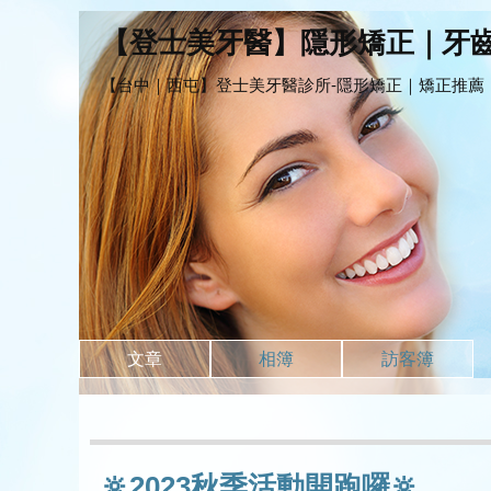
【登士美牙醫】隱形矯正｜牙
【台中｜西屯】登士美牙醫診所-隱形矯正｜矯正推薦
文章
相簿
訪客簿
🔆2023秋季活動開跑囉🔆