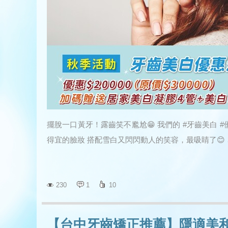
擺脫一口黃牙！露齒笑不尷尬😁 我們的 #牙齒美白 
得宜的臉妝 搭配雪白又閃閃動人的笑容，最吸睛了😊 🎉
230
1
10
【台中牙齒矯正推薦】隱適美和