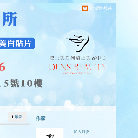
udn網路城邦
最新
作家
加入好友