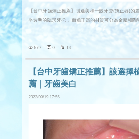
【台中牙齒矯正推薦】隱適美和一般牙套(矯正器)的
乎透明的隱形牙托， 而矯正器的材質可分為金屬和陶瓷，
579
0
13
【台中牙齒矯正推薦】該選擇植
薦｜牙齒美白
2022
/
09
/
19
17
:
55