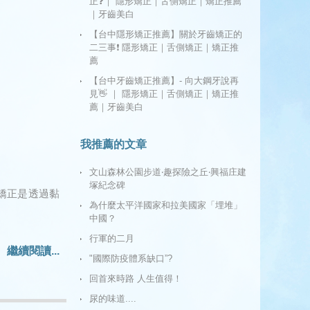
正❓｜ 隱形矯正｜舌側矯正｜矯正推薦
｜牙齒美白
【台中隱形矯正推薦】關於牙齒矯正的
二三事❗ 隱形矯正｜舌側矯正｜矯正推
薦
【台中牙齒矯正推薦】- 向大鋼牙說再
見👋 ｜ 隱形矯正｜舌側矯正｜矯正推
薦｜牙齒美白
我推薦的文章
文山森林公園步道‧趣探險之丘‧興福庄建
塚紀念碑
統矯正是透過黏
為什麼太平洋國家和拉美國家「埋堆」
中國？
行軍的二月
繼續閱讀...
"國際防疫體系缺口”?
回首來時路 人生值得！
尿的味道....