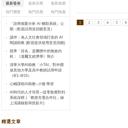
最新發表
最新回應
最新推薦
熱門瀏覽
熱門回應
熱門推薦
1
2
3
4
5
6
「諮商個案分析 AI 輔助系統」公
開（歡迎試用並回饋意見）
讀伴：為人文社會領域打造的 AI
閱讀助教 (歡迎提供使用意見回饋)
競爭「排名」是團體中的無效內
耗：《達爾文經濟學》簡介
清華大學AI助教「小TAI」對外開
放其他大學及高中教師試用申請
（8/1–8/15）
心輔課程AI助教--小慢‧學習
AI時代的人才培育---從零散應對到
系統深耕 (「教授充電合作社」線
上演講錄影與投影片)
精選文章