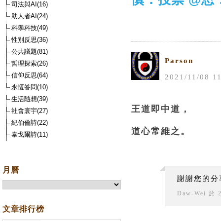
司法與AI(16)
助人者AI(24)
科學科技(49)
性別反思(36)
公共議題(81)
Parson
哲理探索(26)
信仰反思(64)
2021
/
11
/
08
1
永恆答問(10)
生活隨想(39)
王道即中道，
社會寰宇(27)
紀伯倫詩(22)
道心常維之。
泰戈爾詩(11)
月曆
謝謝您的分
Daw-Wei
於
文章排行榜