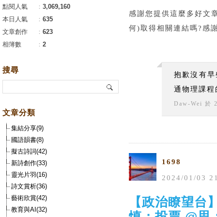
點閱人氣
：
3,069,160
感謝您提供這麼多好文章
本日人氣
：
635
何)取得相關連結嗎?感謝
文章創作
：
623
相簿數
：
2
搜尋
抱歉沒有早
通物理課程
Daw-Wei
於
文章分類
集結分享(9)
國語韻書(8)
擬古詩詞(42)
1698
新詩創作(33)
靈光片羽(16)
2024
/
01
/
03
2
詩文賞析(36)
藝術欣賞(42)
【政治瞭望台】2
教育與AI(32)
慎：投票 @思：