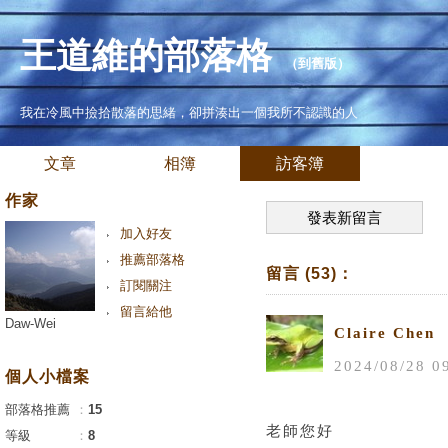
王道維的部落格
（
到舊版
）
我在冷風中撿拾散落的思緒，卻拼湊出一個我所不認識的人
文章
相簿
訪客簿
作家
發表新留言
加入好友
推薦部落格
留言 (53)：
訂閱關注
留言給他
Daw-Wei
Claire Chen
2024
/
08
/
28
0
個人小檔案
部落格推薦
：
15
老師您好
等級
：
8