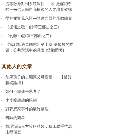
從零散應對到系統深耕 ──在後知識時
代一份供大學自我檢視的人才培育架構
從神秘瞥見永恆—談達文西的宗教繪畫
〈泥壤之歌〉(詠荷三部曲之三)
〈剝離〉(詠荷三部曲之二)
《當耶穌遇見同志》第十章 基督教的本
質：公共對話中的見證 (曾劭愷著)
其他人的文章
如果孩子的志願讓父母擔憂......【登於
聯網論壇】
如何引導孩子思考？
李小龍超越的限制
對夢想家事件的最終整理
醜陋的繁星...
首場辯論三方策略精妙，蔡宋聯手抗馬
未得便宜