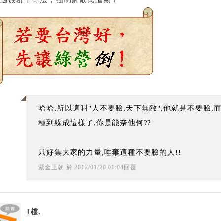
通過族群平等法，強制解散民進黨！
哈哈,所以這叫"人不要臉,天下無敵",他就是不要臉
種到躲成這樣了,你是能奈他何??
只好集大家的力量,唾棄這種不要臉的人!!
紫金王朝
於
2012
/
01
/
20
01
:
04
回覆
1樓.