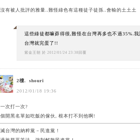
沒有被人批評的雅量..難怪綠色有這種徒子徒孫..會輸的土土土
這些綠徒都嘛孬得很,難怪在台灣再多也不過35%.
台灣就完蛋了!!
紫金王朝
於
2012
/
01
/
24
23
:
38
回覆
2樓.
shouri
2012
/
01
/
18
19
:
36
一次打一次?
個開黑名單如吃飯的傢伙, 根本打不到他啊!
消滅台灣的納粹黨－民進黨！