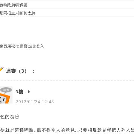
色執政,卸責保證
是同根生,相煎何太急
會員,要發表迴響,請先登入
迴響（3） ：
3樓.
è­
2012
/
01
/
24
12
:
48
綠色的嘴臉
徒就是這種嘴臉..聽不得別人的意見..只要相反意見就把人列入