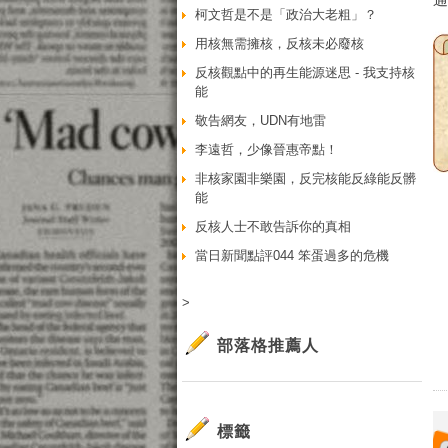
柯文哲是不是「政治大老粗」？
用核無需擁核，反核未必廢核
反核觀點中的再生能源迷思 - 我支持核
能
敬告網友，UDN有地雷
李遠哲，少像晉惠帝點！
非核家園非樂園，反完核能反綠能反髒
能
反核人士不敢告訴你的真相
當日新聞點評044 笨蛋過多的危機
>
部落格推薦人
標籤