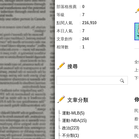
部落格推薦
：
0
等級
：
7
點閱人氣
：
216,910
本日人氣
：
7
文章創作
：
244
相簿數
：
1
全
搜尋
上
下
文章分類
民
運動-MLB(5)
蔡
運動-NBA(15)
民
政治(223)
不分類(1)
民