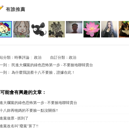
有誰推薦
站分類：
時事評論
｜
政治
自訂分類：
政治
一則：
民進大爛黨的綠色恐怖第一步 - 不要臉地聯韓賣台
一則：
為什麼我說蔡十八不要臉，證據在此！
你可能會有興趣的文章：
進大爛黨的綠色恐怖第一步 - 不要臉地聯韓賣台
十八妳再牠媽的不要臉一點沒關係!!
進黨做票 - 抓到了
進黨改名叫"廢黨"算了!!