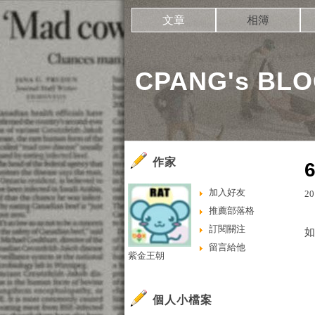
文章
相簿
CPANG's BL
作家
加入好友
20
推薦部落格
訂閱關注
如
留言給他
紫金王朝
個人小檔案