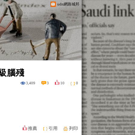
udn網路城邦
級腦殘
3,409
3
10
0
推薦
引用
列印