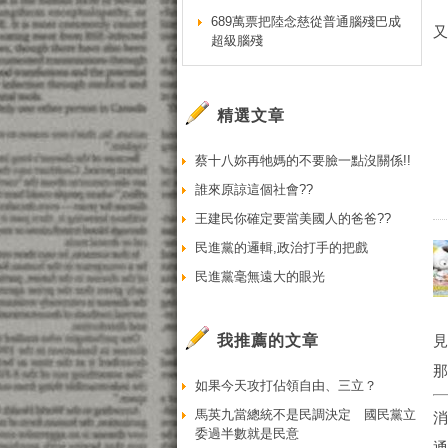
689萬票把陸念慈從普通腦殘巴成
又
超級腦殘
精選文章
蔡十八妳再牠媽的不要臉一點沒關係!!
誰來原諒這個社會??
王建民你確定要當美國人的爸爸??
民進黨的邏輯,政治打手的把戲
民進黨毫無遠大的眼光
我推薦的文章
見
那
如果今天攻打佔領自由、三立？
馬英九當總統不是民調決定 國民黨立
委過半數就是民意