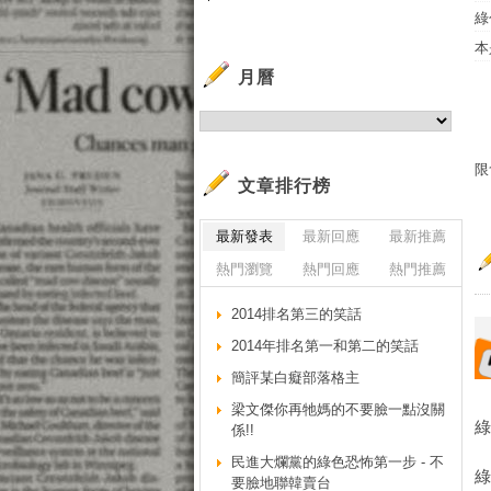
綠
本
月曆
限
文章排行榜
最新發表
最新回應
最新推薦
熱門瀏覽
熱門回應
熱門推薦
2014排名第三的笑話
2014年排名第一和第二的笑話
簡評某白癡部落格主
梁文傑你再牠媽的不要臉一點沒關
係!!
民進大爛黨的綠色恐怖第一步 - 不
綠
要臉地聯韓賣台