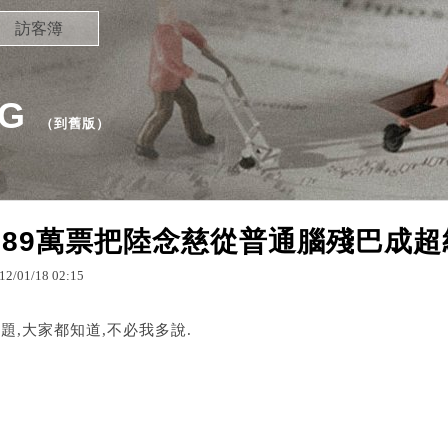
訪客簿
OG
（
到舊版
）
689萬票把陸念慈從普通腦殘巴成超
12
/
01
/
18
02
:
15
題,大家都知道,不必我多說.