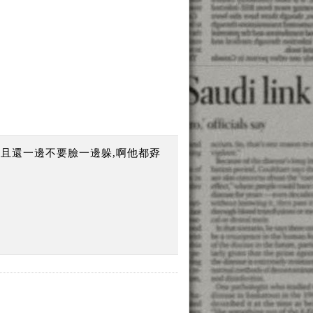
,而且還一邊不要臉一邊躲,啊他都孬