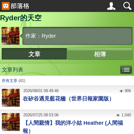
Ryder的天空
作家：Ryder
文章
相簿
文章列表
所有文章
(41)
2026
/
08
/
01
08:49:46
906
在矽谷遇見藍花楹（世界日報家園版）
2026
/
07
/
25
08:53:06
1,040
【人間親情】我的洋小姑 Heather (人間福
報）