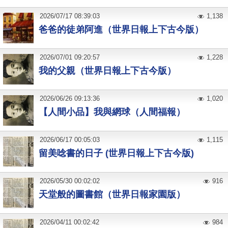
2026
/
07
/
17
08:39:03
1,138
爸爸的徒弟阿進（世界日報上下古今版）
2026
/
07
/
01
09:20:57
1,228
我的父親（世界日報上下古今版）
2026
/
06
/
26
09:13:36
1,020
【人間小品】我與網球（人間福報）
2026
/
06
/
17
00:05:03
1,115
留美唸書的日子 (世界日報上下古今版)
2026
/
05
/
30
00:02:02
916
天堂般的圖書館（世界日報家園版）
2026
/
04
/
11
00:02:42
984