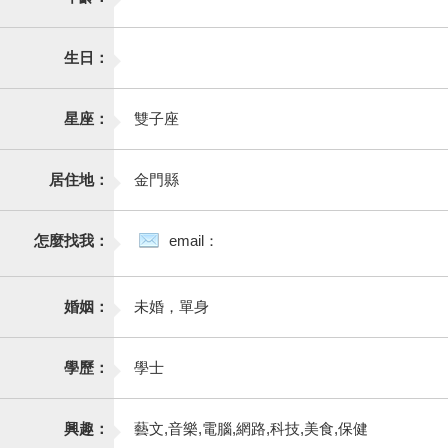
生日：
星座：
雙子座
居住地：
金門縣
怎麼找我：
email：
婚姻：
未婚，單身
學歷：
學士
興趣：
藝文,音樂,電腦,網路,科技,美食,保健