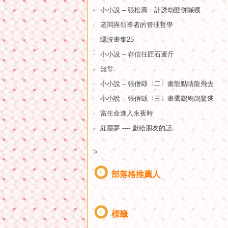
小小說 – 張松壽：計誘劫匪併贓獲
老闆與領導者的管理哲學
隱沒畫集25
小小說 – 存信任匠石運斤
無常
小小說 – 張僧繇〈二〉畫龍點睛龍飛去
小小說 – 張僧繇〈三〉畫鷹鷂鳩鴿驚逃
當生命進入永夜時
紅塵夢 ---- 獻給朋友的話
>
部落格推薦人
標籤