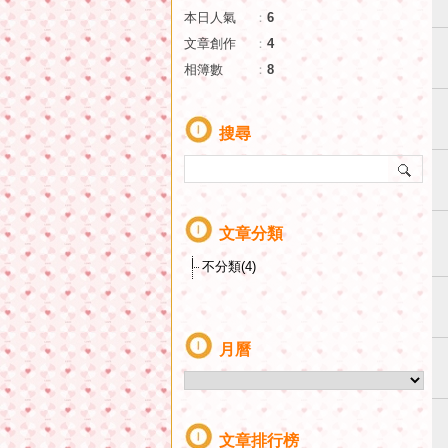
本日人氣
：
6
文章創作
：
4
相簿數
：
8
搜尋
文章分類
不分類(4)
月曆
文章排行榜