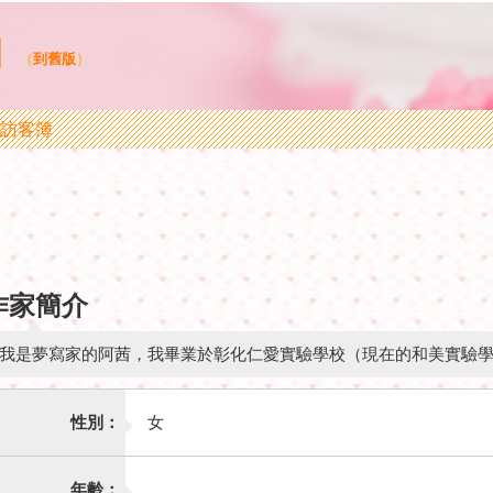
曲
（
到舊版
）
訪客簿
作家簡介
我是夢寫家的阿茜，我畢業於彰化仁愛實驗學校（現在的和美實驗
性別：
女
年齡：