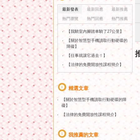
最新發表
最新回應
最新推薦
熱門瀏覽
熱門回應
熱門推薦
【我騎室內腳踏車騎了27公里】
【關於智慧型手機讀取行動硬碟的
障礙】
【往事就讓它過去！】
【法律的免費開放性課程簡介】
精選文章
【關於智慧型手機讀取行動硬碟的障
礙】
【法律的免費開放性課程簡介】
我推薦的文章