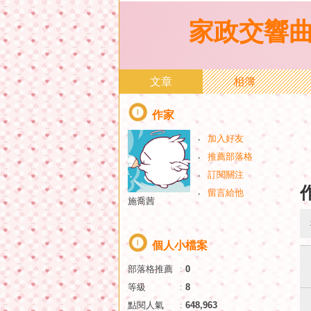
家政交響
文章
相簿
作家
加入好友
推薦部落格
訂閱關注
留言給他
施喬茜
個人小檔案
部落格推薦
：
0
等級
：
8
點閱人氣
：
648,963