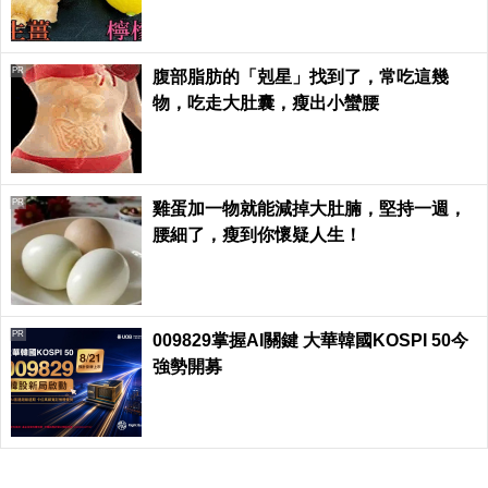
PR
腹部脂肪的「剋星」找到了，常吃這幾
物，吃走大肚囊，瘦出小蠻腰
PR
雞蛋加一物就能減掉大肚腩，堅持一週，
腰細了，瘦到你懷疑人生！
PR
009829掌握AI關鍵 大華韓國KOSPI 50今
強勢開募