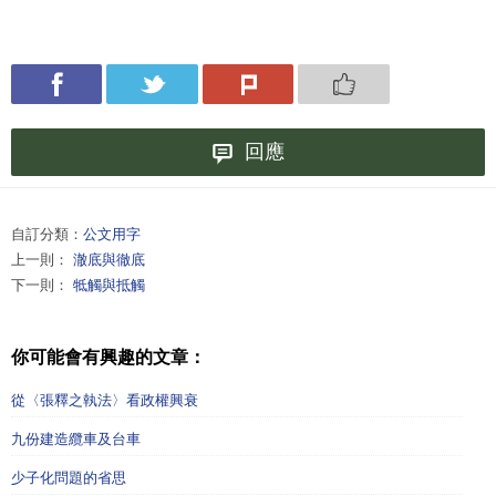
回應
自訂分類：
公文用字
上一則：
澈底與徹底
下一則：
牴觸與抵觸
你可能會有興趣的文章：
從〈張釋之執法〉看政權興衰
九份建造纜車及台車
少子化問題的省思