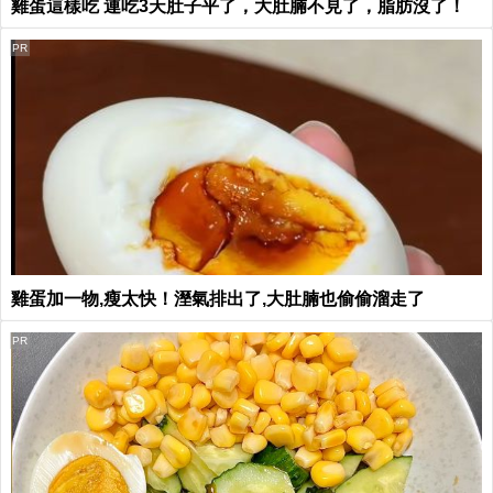
雞蛋這樣吃 連吃3天肚子平了，大肚腩不見了，脂肪沒了！
PR
雞蛋加一物,瘦太快！溼氣排出了,大肚腩也偷偷溜走了
PR