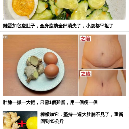
雞蛋加它瘦肚子，全身脂肪全部消失了，小腹都平坦了
PR
肚腩一抓一大把，只需1個雞蛋，用一個瘦一個
PR
檸檬加它，堅持一週大肚腩不見了，重新
回到45公斤