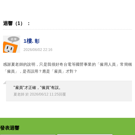
迴響（1） ：
1樓.
彰
2026
/
06
/
02
22
:
16
感謝夏老師的說明，只是我很好奇台電等國營事業的「僱用人員」常簡稱
「僱員」，是否誤用？應是「雇員」才對？
"雇員"才正確，"僱員"有誤。
夏老師
於
2026
/
06
/
12
11
:
25
回覆
發表迴響