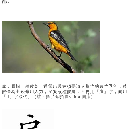
部。
雇，原指一種候鳥，通常出現在須要請人幫忙的農忙季節，後
假借為出錢僱用人力，至於該種候鳥，不再用「雇」字，而用
「𪄮」字取代。
（註：
照片翻拍自
y
ahoo圖庫
)