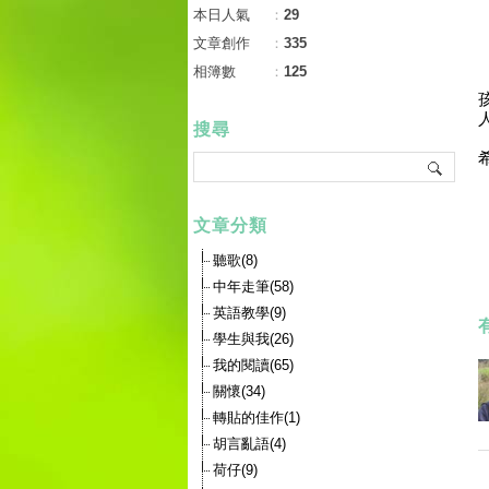
本日人氣
：
29
文章創作
：
335
相簿數
：
125
搜尋
文章分類
聽歌(8)
中年走筆(58)
英語教學(9)
學生與我(26)
我的閱讀(65)
關懷(34)
轉貼的佳作(1)
胡言亂語(4)
荷仔(9)