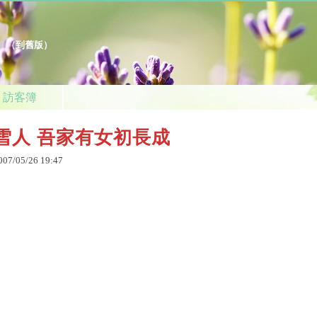
（
到舊版
）
訪客簿
雪人 吾家有女初長成
007
/
05
/
26
19
:
47