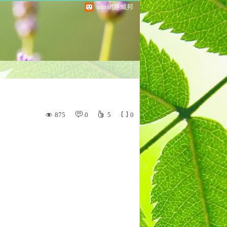
udn網路城邦
875
0
5
0