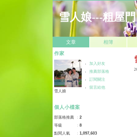
雪人娘---粗屋門
文章
相簿
作家
加入好友
2
推薦部落格
訂閱關注
留言給他
雪人娘
個人小檔案
部落格推薦
：
2
等級
：
8
點閱人氣
：
1,097,603