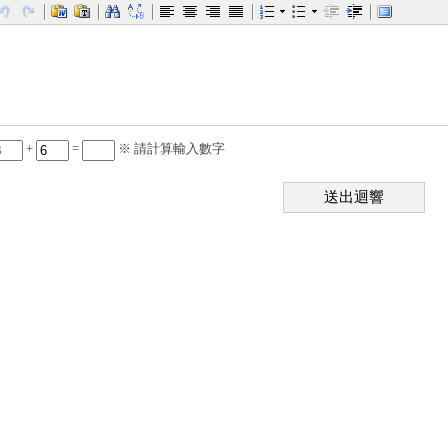
+
=
※ 請計算輸入數字
送出迴響