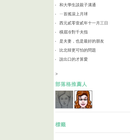
和大學生談親子溝通
ㄧ首搖滾上月球
西元貳零壹貳年十一月三日
橫眉冷對千夫指
是夫妻，也是最好的朋友
比北韓更可怕的問題
說出口的才算愛
>
部落格推薦人
標籤