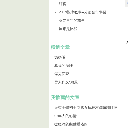
師宴
2014觀摩教學--分組合作學習
英文單字的故事
原來是比熊
精選文章
媽媽說
幸福的滋味
傑克回家
雪人作文:颱風
我推薦的文章
振聲中學初中部第五屆校友聯誼謝師宴
中年人的心情
從經濟的觀點看核四