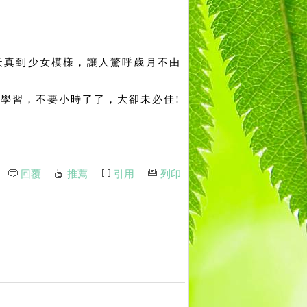
天真到少女模樣，讓人驚呼歲月不由
學習，不要小時了了，大卻未必佳!
回覆
推薦
引用
列印