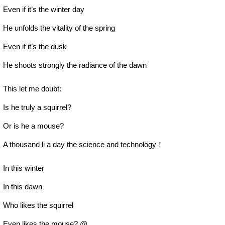
Even if it’s the winter day
He unfolds the vitality of the spring
Even if it’s the dusk
He shoots strongly the radiance of the dawn
This let me doubt:
Is he truly a squirrel?
Or is he a mouse?
A thousand li a day the science and technology！
In this winter
In this dawn
Who likes the squirrel
Even likes the mouse? @