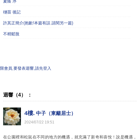
夏蔭 序
穟苗 後記
許其正簡介(抱歉!本篇有誤.請閱另一篇)
不稍鬆脫
限會員,要發表迴響,請先登入
迴響（4） ：
4樓.
中子（東籬居士）
2024
/
07
/
22
19
:
51
在公園裡和松鼠在不同的地方的機遇，就充滿了新奇和喜悅！說是機遇，