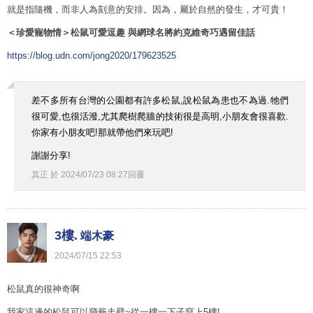
就是指隨機，而非人為刻意的安排。因為，屬於自然的發生，才可貴！
＜珍愛寵物情＞松鼠可愛逗趣
與網球名將約克維奇巧遇留佳話
https://blog.udn.com/jong2020/179623525
差不多所有台灣的公園都有許多松鼠,說松鼠為患也不為過.牠們
很可愛,也很活潑,尤其爬樹爬牆的技術很是高明,小朋友會很喜歡.
你家有小朋友吧!那就帶他們來玩吧!
謝謝分享!
其正
於
2024
/
07
/
23
08
:
27
回覆
3樓.
端木豪
2024
/
07
/
15
22
:
53
松鼠真的很神奇啊
我家這邊的松鼠可以飛簷走壁~從一樓一下子竄上5樓!