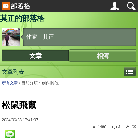
其正的部落格
作家：其正
文章
相簿
文章列表
所有文章
/
目前分類：創作|其他
松鼠飛竄
2024
/
06
/
23
17:41:07
1486
4
69