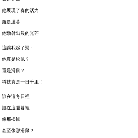
他展現了春的活力
雖是遲暮
他勁射出晨的光芒
這讓我起了疑：
他真是松鼠？
還是滑鼠？
科技真是一日千里！
誰在這冬日裡
誰在這遲暮裡
像那松鼠
甚至像那滑鼠？