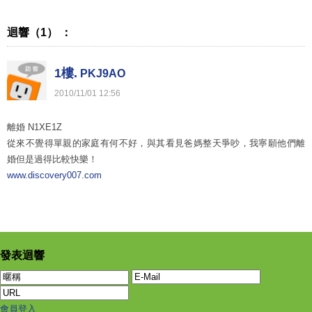
迴響（1） ：
1樓.
PKJ9AO
2010
/
11
/
01
12
:
56
離婚 N1XE1Z
從來不覺得單親的家庭有何不好，與其看見爸媽整天爭吵，我寧願他們離
婚但是過得比較快樂！
www.discovery007.com
發表迴響
會員登入