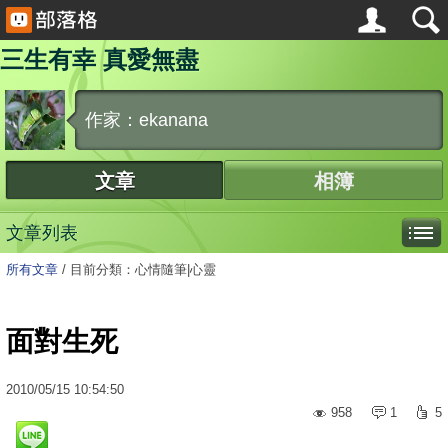
三生有幸 真愛無盡
作家：ekanana
文章
相簿
文章列表
所有文章
/
目前分類：心情隨筆|心靈
面對生死
2010
/
05
/
15
10:54:50
958
1
5