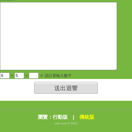
+
=
※ 請計算輸入數字
送出迴響
瀏覽：
行動版
|
傳統版
udn.com © 2012