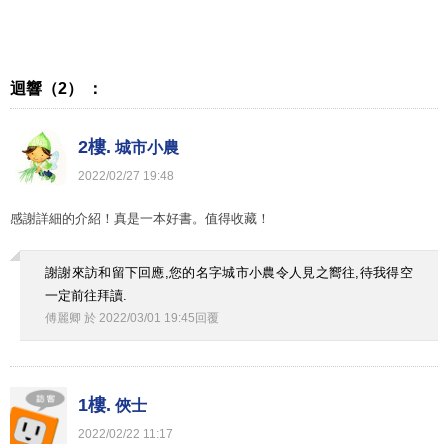
迴響（2） ：
2樓.
城市小農
2022
/
02
/
27
19
:
48
感謝詳細的介紹！真是一本好書。值得收藏！
謝謝來訪和留下回應,您的名字城市小農令人見之嚮往,待我得空
一定前往拜讀.
傅麗卿
於
2022
/
03
/
01
19
:
45
回覆
1樓.
俠士
2022
/
02
/
22
11
:
17