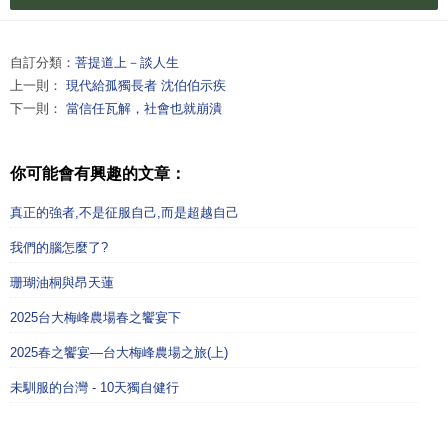
自訂分類：
菩提道上－談人生
上一則：
現代給孤獨長者 沈伯伯示疾
下一則：
當信任瓦解，社會也就崩潰
你可能會有興趣的文章：
真正的強者,不是征服自己,而是超越自己
我們的腦怎麼了?
珊瑚油桐與昂天蓮
2025台大梅峰農場春之饗宴下
2025春之饗宴—台大梅峰農場之旅(上)
未馴服的台灣 - 10天獨自健行