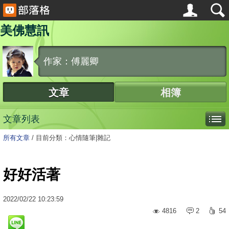
美佛慧訊
作家：傅麗卿
文章
相簿
文章列表
所有文章
/
目前分類：心情隨筆|雜記
好好活著
2022
/
02
/
22
10:23:59
4816
2
54