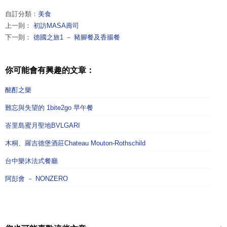
自訂分類：
美食
上一則：
初訪MASA壽司
下一則：
德國之旅1 － 豬腳餐及香腸餐
你可能會有興趣的文章：
酩酊之樂
難忘與失望的 1bite2go 早午餐
峇里島蜜月聖地BVLGARI
木桐、羅吉德堡酒莊Chateau Mouton-Rothschild
台中樂沐法式餐廳
阿彭會 － NONZERO