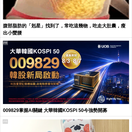
腹部脂肪的「剋星」找到了，常吃這幾物，吃走大肚囊，瘦
出小蠻腰
PR
009829掌握AI關鍵 大華韓國KOSPI 50今強勢開募
PR