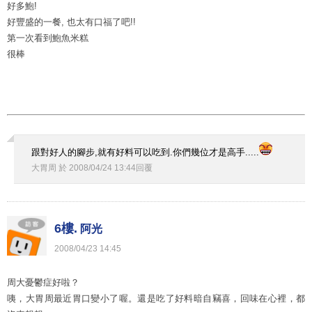
好多鮑!
好豐盛的一餐, 也太有口福了吧!!
第一次看到鮑魚米糕
很棒
跟對好人的腳步,就有好料可以吃到.你們幾位才是高手.....
大胃周
於
2008
/
04
/
24
13
:
44
回覆
6樓.
阿光
2008
/
04
/
23
14
:
45
周大憂鬱症好啦？
咦，大胃周最近胃口變小了喔。還是吃了好料暗自竊喜，回味在心裡，都