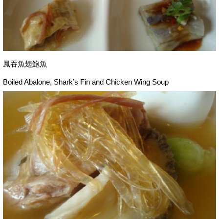
鳳吞魚翅鮑魚
Boiled Abalone, Shark’s Fin and Chicken Wing Soup