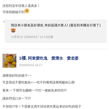
沒想到這年頭善人還真多 !
可惜我都碰不到
我沒有小朋友及好朋友,幸好認識大善人! (最近到米國去行善了)
大胃周
於
2008
/
04
/
17
14
:
15
回覆
1樓.
阿東愛吃鬼 愛潛水 愛老婆
2008
/
04
/
16
18
:
17
感覺很好吃的樣子~~
可是我也不愛吃鮑魚<----吃不到葡萄說葡萄酸的心態
看來~~下禮拜去蘭嶼~~!!!打一條鮪魚來吃吃!!!
讓妳們流口水一下!!!
不管啦!!!等一下我要去買牛排回來吃看起來好好吃的樣子