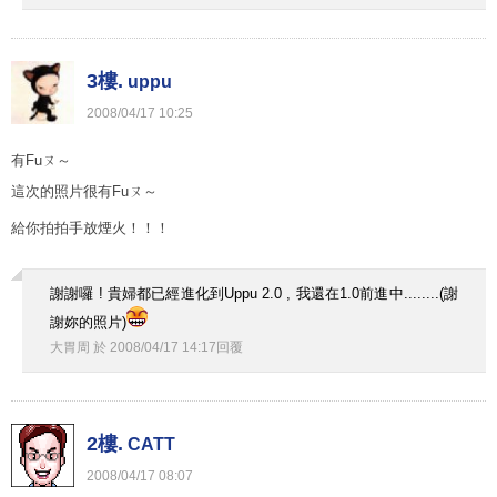
3樓.
uppu
2008
/
04
/
17
10
:
25
有Fuㄡ～
這次的照片很有Fuㄡ～
給你拍拍手放煙火！！！
謝謝囉 ! 貴婦都已經進化到Uppu 2.0 , 我還在1.0前進中........(謝
謝妳的照片)
大胃周
於
2008
/
04
/
17
14
:
17
回覆
2樓.
CATT
2008
/
04
/
17
08
:
07