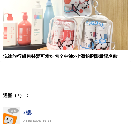
洗沐旅行組包裝變可愛娃包？中油x小海豹IP限量聯名款
迴響（7） ：
7樓.
2008
/
04
/
24
08
:
30