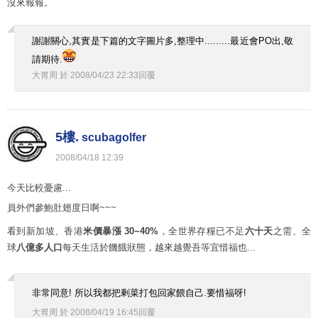
沒來報報。
謝謝關心,其實是下篇的文字圖片多,整理中.........最近會PO出,敬
請期待.
大胃周
於
2008
/
04
/
23
22
:
33
回覆
5樓.
scubagolfer
2008
/
04
/
18
12
:
39
今天比較憂慮...
員外們參鮑肚翅度日啊~~~
看到新加坡、香港
米價暴漲 30~40%
，全世界存糧已不足
六十天
之需、全
球
八億多人口
每天生活於饑餓狀態，越來越覺吾等宜惜福也...
非常同意! 所以我都把剩菜打包回家餵自己.要惜福呀!
大胃周
於
2008
/
04
/
19
16
:
45
回覆