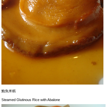
鮑魚米糕
Steamed Glutinous Rice with Abalone