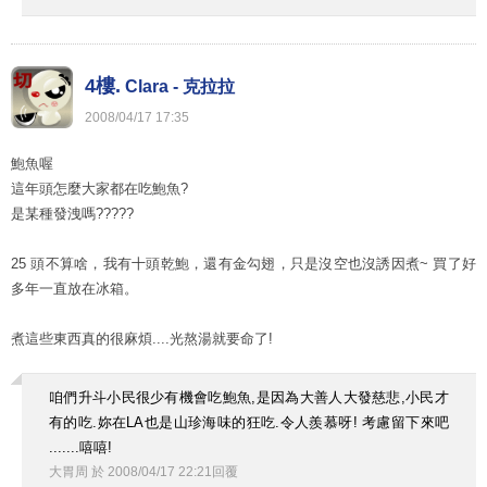
4樓.
Clara - 克拉拉
2008
/
04
/
17
17
:
35
鮑魚喔
這年頭怎麼大家都在吃鮑魚?
是某種發洩嗎?????
25 頭不算啥，我有十頭乾鮑，還有金勾翅，只是沒空也沒誘因煮~ 買了好
多年一直放在冰箱。
煮這些東西真的很麻煩....光熬湯就要命了!
咱們升斗小民很少有機會吃鮑魚,是因為大善人大發慈悲,小民才
有的吃.妳在LA也是山珍海味的狂吃.令人羨慕呀! 考慮留下來吧
.......嘻嘻!
大胃周
於
2008
/
04
/
17
22
:
21
回覆