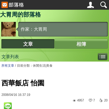
大胃周的部落格
作家：大胃周
文章
相簿
文章列表
所有文章
/
目前分類：休閒生活|美食
西華飯店 怡園
2008
/
04
/
16
16:37:19
4957
7
20