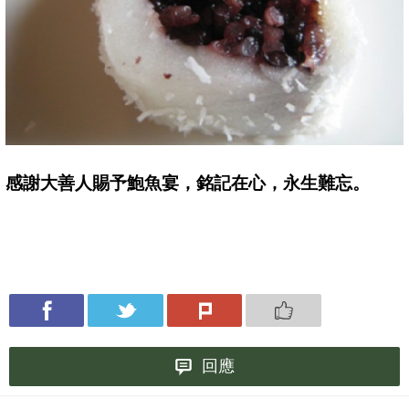
感謝大善人賜予鮑魚宴，銘記在心，永生難忘。
回應