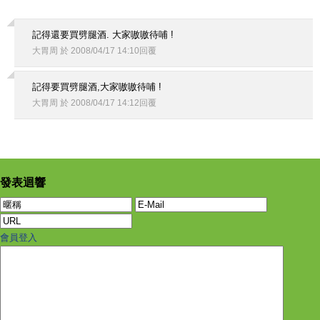
記得還要買劈腿酒. 大家嗷嗷待哺 !
大胃周
於
2008
/
04
/
17
14
:
10
回覆
記得要買劈腿酒,大家嗷嗷待哺 !
大胃周
於
2008
/
04
/
17
14
:
12
回覆
發表迴響
會員登入