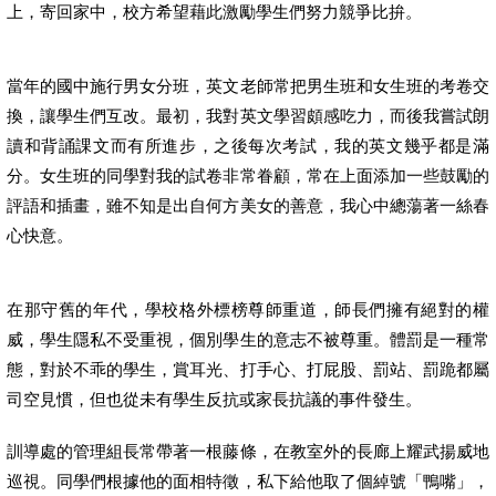
上，寄回家中，校方希望藉此激勵學生們努力競爭比拚。
當年的國中施行男女分班，英文老師常把男生班和女生班的考卷交
換，讓學生們互改。最初，我對英文學習頗感吃力，而後我嘗試朗
讀和背誦課文而有所進步，之後每次考試，我的英文幾乎都是滿
分。女生班的同學對我的試卷非常眷顧，常在上面添加一些鼓勵的
評語和插畫，雖不知是出自何方美女的善意，我心中總蕩著一絲春
心快意。
在那守舊的年代，學校格外標榜尊師重道，師長們擁有絕對的權
威，學生隱私不受重視，個別學生的意志不被尊重。體罰是一種常
態，對於不乖的學生，賞耳光、打手心、打屁股、罰站、罰跪都屬
司空見慣，但也從未有學生反抗或家長抗議的事件發生。
訓導處的管理組長常帶著一根藤條，在教室外的長廊上耀武揚威地
巡視。同學們根據他的面相特徵，私下給他取了個綽號「鴨嘴」，