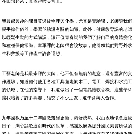
在回想起來，真覺得啼笑皆非。
我最感興趣的課目莫過於物理與化學，尤其是實驗課，老師讓我們
親手操作儀器，學習並驗證有關的知識。此外，健康教育課的老師
以輕鬆生動的方式講課，讓正值青春期的我們了解自己的身體變化
和種種保健常識。童軍課的老師很會說故事，他引領我們對野外求
生和救援等工作產生許多遐想。
工藝老師是我最崇拜的大師，他不但有無窮的創意，還有豐富的實
作經驗，知道如何使用各種工具遊走於木工、電工、焊接和水泥工
的領域，在他的指導下，我還做出了一個電晶體收音機。這些學科
讓我培養了許多興趣，結交了不少朋友，還學會與人合作。
九年國教乃至十二年國教幾經更新，愈發成熟。我由衷地懷念這段
日子，滿心謳歌這創時代的改革，感謝政府為提升國民素質所做的
努力。這政策奠定了國家發展的基石，九年國教培育了我們成為新