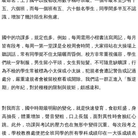
級命名；上了國中以後都改用數字稱呼班級。一個年級常至少有十
五、六個班，而每一個班有五、六十餘名學生，同學間多半互不認
識，增加了幾許陌生和焦慮。
國中的功課多，規定也多。例如，每周需用小楷書法寫周記，每月
皆有段考，每周一第一堂課是全校周會時間，大家得站在大操場上
聽訓話，常有同學挺不住太陽曬而昏倒。校方非常重視儀容，學生
們統一穿制服，男生留小平頭，女生剪短髮。不可隨意缺曠課，行
為不檢的學生常被標為小太保或小太妹，犯規者會遭記警告或記過
處分，嚴重違規者會被留校察看或開除。我們這一群正進入「叛逆
期」的年紀，對於種種的限制與規矩，頗感違和。
對我而言，國中時期最明顯的變化，就是快速發育，食欲旺盛，身
高抽長，體重增加，聲音變粗，口上長鬚，面對異性時會臉紅心
跳。此外，功課與考試的壓力也在無形中變得沉重。每次段考之
後，學校教務處便把全班同學的所有學科成績印在一大張成績表