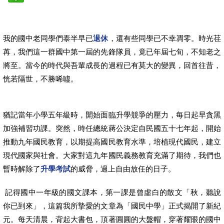
我的國中老同學們泰半早已
退休
，還有些同學已不幸凋零。時光荏
苒，我們這一群國中第一屆的先鋒隊員，竟已年屆七旬，不知老之
將至。當今的時代與吾輩成長的過程已有莫大的變異，回首往昔，
恍若隔世，不勝唏噓。
猶記當年小學五年級時，開始面臨升學競爭的壓力，每日起早貪黑
加強補習功課。突然，時任總統蔣公決定自民國五十七年起，開始
推動九年國民教育，以期提高國民教育水準，培植現代國民，建立
現代國家與社會。大家對這九年國民義務教育充滿了期待，我們也
暫時解除了
升學考試
的威脅，過上自由放任的日子。
記得國中一年級的國文課本，第一課是曾虛白的散文「秋，聽說
你已到來」，這篇我所摯愛的文章為「國民中學」正式揭開了新紀
元。每天清晨，背起大書包，頂著圓圓的大盤帽，穿著耀眼的國中