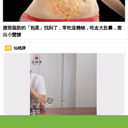
腹部脂肪的「剋星」找到了，常吃這幾物，吃走大肚囊，瘦
出小蠻腰
仙桃牌
PR
ads by popIn