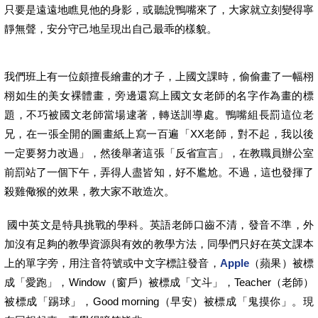
只要是遠遠地瞧見他的身影，或聽說鴨嘴來了，大家就立刻變得寧
靜無聲，安分守己地呈現出自己最乖的樣貌。
我們班上有一位頗擅長繪畫的才子，上國文課時，偷偷畫了一幅栩
栩如生的美女裸體畫，旁邊還寫上國文女老師的名字作為畫的標
題，不巧被國文老師當場逮著，轉送訓導處。鴨嘴組長罰這位老
兄，在一張全開的圖畫紙上寫一百遍「XX老師，對不起，我以後
一定要努力改過」，然後舉著這張「反省宣言」，在教職員辦公室
前罰站了一個下午，弄得人盡皆知，好不尷尬。不過，這也發揮了
殺雞儆猴的效果，教大家不敢造次。
國中英文是特具挑戰的學科。英語老師口齒不清，發音不準，外
加沒有足夠的教學資源與有效的教學方法，同學們只好在英文課本
上的單字旁，用注音符號或中文字標註發音，
Apple
（蘋果）被標
成「愛跑」，Window（窗戶）被標成「文斗」，Teacher（老師）
被標成「踢球」，Good morning（早安）被標成「鬼摸你」。現