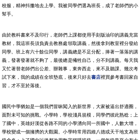
校服，精神抖擻地去上學。我被同學們選為班長，成了老師們的小
幫手。
由於教科書來不及印行，老師們上課都使用手刻版油印的講義充當
教材，我這班長須負責去教務處領取講義，然後拿到教室裡分發給
同學。班上有六十餘位同學，講義總是不足分配，捧著一落落的講
義，發著發著就不夠了，最後總是犧牲自己，分不到講義。每天我
又忙著替老師們出公差、辦雜事，東奔西走，來不及聽課。幾次考
試下來，我的成績在全班墊底，後來只好去
書店
裡買參考書回家自
習，才不至於落後。
國民中學猶如是一個我們冒昧闖入的新世界，大家被逼出舒適圈，
面對未可知的挑戰。小學時，學校淺具規模，同學們彼此熟稔；上
了國中，英雄好漢從各路不同的小學湧向同一所國中，人數大增，
學校變成一個擁擠的大觀園。小學時常用四維八德或天干地支為班