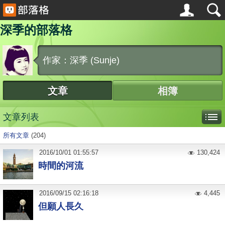
深季的部落格
作家：深季 (Sunje)
文章
相簿
文章列表
所有文章
(204)
2016
/
10
/
01
01:55:57
130,424
時間的河流
2016
/
09
/
15
02:16:18
4,445
但願人長久