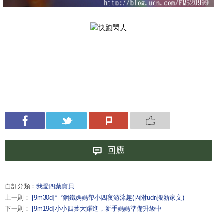
快跑閃人
回應
自訂分類：
我愛四葉寶貝
上一則：
[9m30d]*_*鋼鐵媽媽帶小四夜游泳趣(內附udn搬新家文)
下一則：
[9m19d]小小四葉大躍進，新手媽媽準備升級中