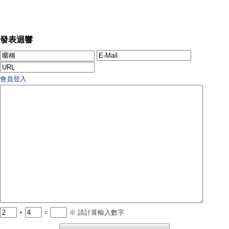
發表迴響
會員登入
+
=
※ 請計算輸入數字