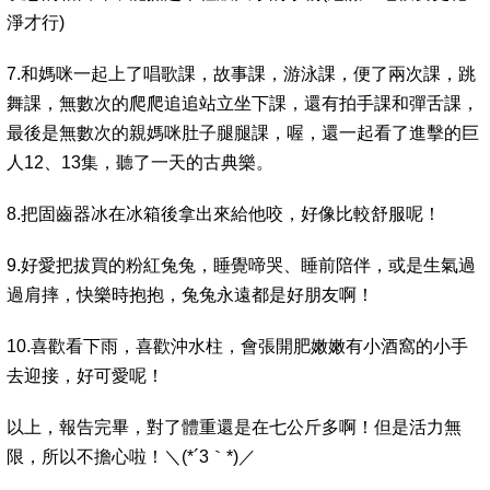
淨才行)
7.和媽咪一起上了唱歌課，故事課，游泳課，便了兩次課，跳
舞課，無數次的爬爬追追站立坐下課，還有拍手課和彈舌課，
最後是無數次的親媽咪肚子腿腿課，喔，還一起看了進擊的巨
人12、13集，聽了一天的古典樂。
8.把固齒器冰在冰箱後拿出來給他咬，好像比較舒服呢！
9.好愛把拔買的粉紅兔兔，睡覺啼哭、睡前陪伴，或是生氣過
過肩摔，快樂時抱抱，兔兔永遠都是好朋友啊！
10.喜歡看下雨，喜歡沖水柱，會張開肥嫩嫩有小酒窩的小手
去迎接，好可愛呢！
以上，報告完畢，對了體重還是在七公斤多啊！但是活力無
限，所以不擔心啦！＼(*´3｀*)／