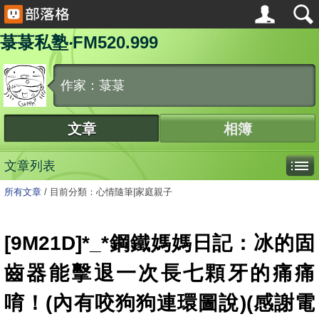
菉菉私塾‧FM520.999
作家：菉菉
文章
相簿
文章列表
所有文章
/
目前分類：心情隨筆|家庭親子
[9M21D]*_*鋼鐵媽媽日記：冰的固
齒器能擊退一次長七顆牙的痛痛
唷！(內有咬狗狗連環圖說)(感謝電