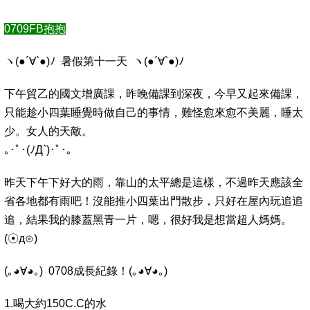
0709FB抱抱
ヽ(●´∀`●)ﾉ 暑假第十一天 ヽ(●´∀`●)ﾉ
下午貿乙的國文增廣課，昨晚備課到深夜，今早又起來備課，
只能趁小四葉睡覺時做自己的事情，難怪愈來愈不美麗，睡太
少。女人的天敵。
｡･ﾟ･(ﾉД`)･ﾟ･｡
昨天下午下好大的雨，靠山的太平總是這樣，不過昨天應該全
省各地都有雨吧！沒能推小四葉出門散步，只好在屋內玩追追
追，結果我的膝蓋黑青一片，嗯，很好我是想當超人媽媽。
(☉д⊙)
(｡◕∀◕｡) 0708成長紀錄！(｡◕∀◕｡)
1.喝大約150C.C的水