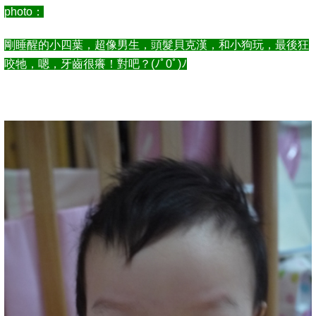
photo：
剛睡醒的小四葉，超像男生，頭髮貝克漢，和小狗玩，最後狂
咬牠，嗯，牙齒很癢！對吧？(ﾉﾟ0ﾟ)ﾉ