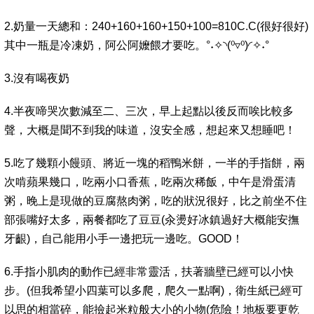
2.奶量一天總和：240+160+160+150+100=810C.C(很好很好)
其中一瓶是冷凍奶，阿公阿嬤餵才要吃。°˖✧◝(⁰▿⁰)◜✧˖°
3.沒有喝夜奶
4.半夜啼哭次數減至二、三次，早上起點以後反而唉比較多
聲，大概是聞不到我的味道，沒安全感，想起來又想睡吧！
5.吃了幾顆小饅頭、將近一塊的稻鴨米餅，一半的手指餅，兩
次啃蘋果幾口，吃兩小口香蕉，吃兩次稀飯，中午是滑蛋清
粥，晚上是現做的豆腐熬肉粥，吃的狀況很好，比之前坐不住
部張嘴好太多，兩餐都吃了豆豆(汆燙好冰鎮過好大概能安撫
牙齦)，自己能用小手一邊把玩一邊吃。GOOD！
6.手指小肌肉的動作已經非常靈活，扶著牆壁已經可以小快
步。(但我希望小四葉可以多爬，爬久一點啊)，衛生紙已經可
以思的相當碎，能撿起米粒般大小的小物(危險！地板要更乾