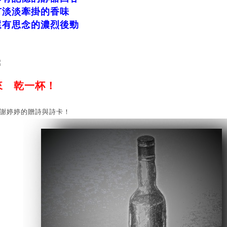
有淡淡牽掛的香味
還有思念的濃烈後勁
來 乾一杯！
謝婷婷的贈詩與詩卡！