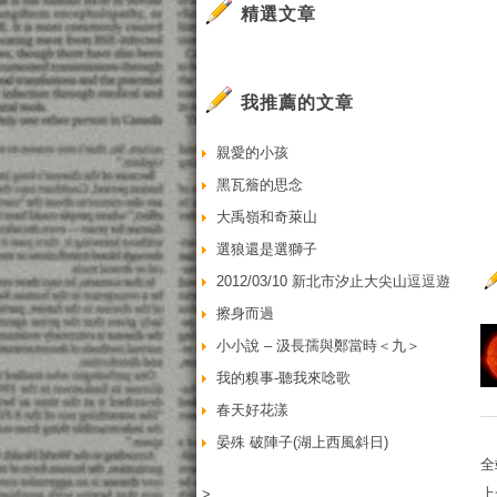
精選文章
我推薦的文章
親愛的小孩
黑瓦簷的思念
大禹嶺和奇萊山
選狼還是選獅子
2012/03/10 新北市汐止大尖山逗逗遊
擦身而過
小小說 – 汲長孺與鄭當時＜九＞
我的糗事-聽我來唸歌
春天好花漾
晏殊 破陣子(湖上西風斜日)
全
上
>