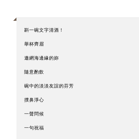
斟一碗文字清酒！
舉杯齊眉
邀網海邊緣的妳
隨意酌飲
碗中的淡淡友誼的芬芳
撲鼻淨心
一聲問候
一句祝福