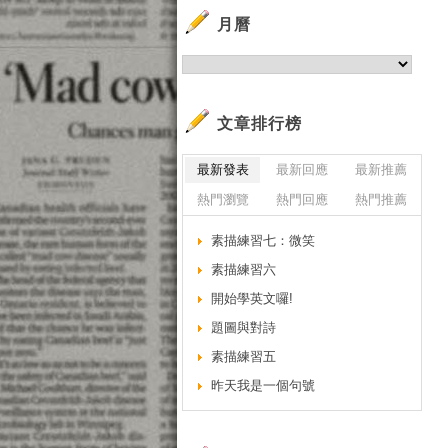
月曆
文章排行榜
最新發表
最新回應
最新推薦
熱門瀏覽
熱門回應
熱門推薦
素描練習七：微笑
素描練習六
開始學英文囉!
題圖與對詩
素描練習五
昨天我是一個句號