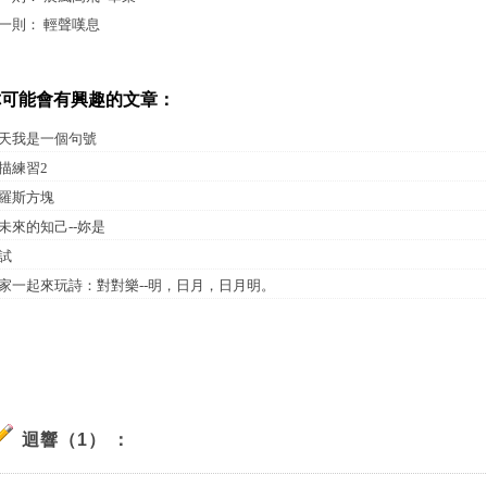
一則：
輕聲嘆息
你可能會有興趣的文章：
天我是一個句號
描練習2
羅斯方塊
未來的知己--妳是
試
家一起來玩詩：對對樂--明，日月，日月明。
迴響（1） ：