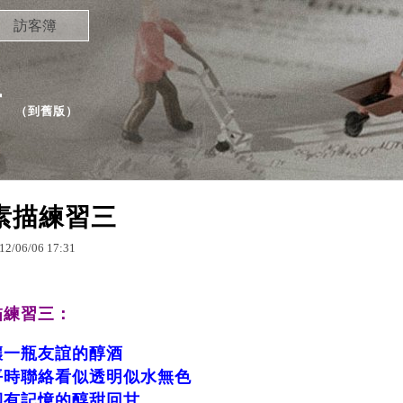
訪客簿
方
（
到舊版
）
素描練習三
12
/
06
/
06
17
:
31
描練習三：
釀一瓶友誼的醇酒
平時聯絡看似透明似水無色
卻有記憶的醇甜回甘