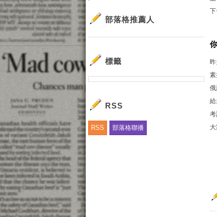
下
部落格推薦人
標籤
昨
素
俄
給
RSS
考
大
RSS
部落格聯播