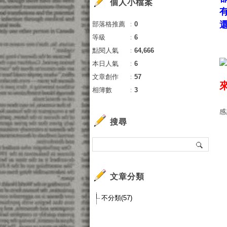
個人小檔案
部落格推薦
：
0
等級
：
6
點閱人氣
：
64,666
本日人氣
：
6
文章創作
：
57
相簿數
：
3
感
搜尋
文章分類
不分類(57)