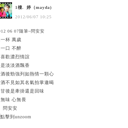
1樓.
婷（mayda)
2012
/
06
/
07
10
:
25
012 06 07隨筆~問安安
一杯 萬歲
一口 不醉
你喜歡濃烈情誼
還是淡淡酒飄香
紅酒後勁強列如熱情一顆心
好酒不見如其名氣拍掌邀暍
回甘後是牽掛還是回味
酒無味 心無畏
問安安