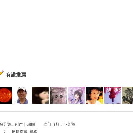
有誰推薦
站分類：
創作
｜
繪圖
自訂分類：
不分類
一則：
展風高飛~畢業