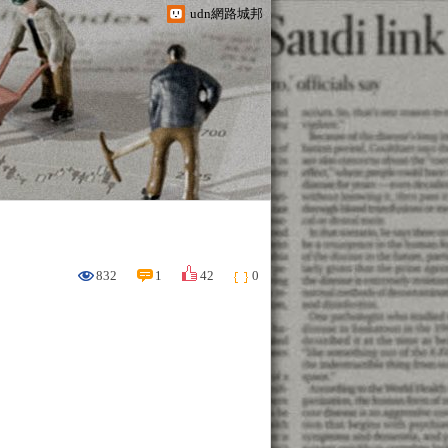
udn網路城邦
832
1
42
0