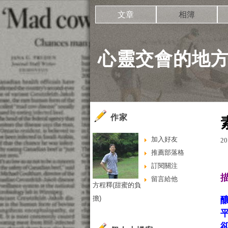
文章
相簿
心靈交會的地
作家
加入好友
20
推薦部落格
訂閱關注
留言給他
方程釋(甜蜜的負
擔)