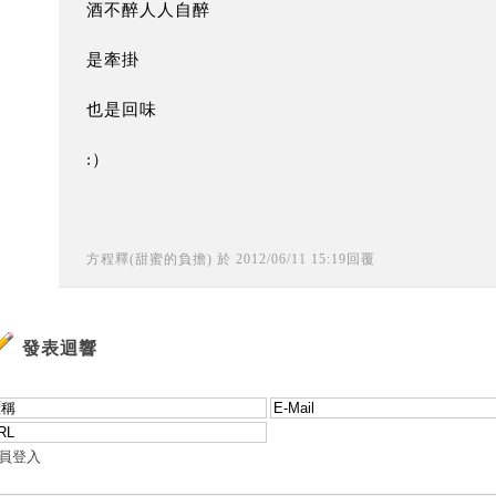
酒不醉人人自醉
是牽掛
也是回味
:）
方程釋(甜蜜的負擔)
於
2012
/
06
/
11
15
:
19
回覆
發表迴響
員登入