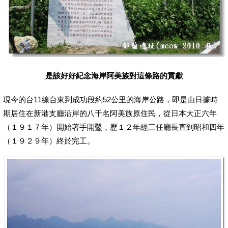
是該好好紀念海岸阿美族對這條路的貢獻
現今的台11線台東到成功段約52公里的海岸公路，即是由日據時
期居住在新港支廳沿岸的八千名阿美族原住民，從日本大正六年
（１９１７年）開始著手開鑿，歷１２年經三任廳長直到昭和四年
（１９２９年）終於完工。