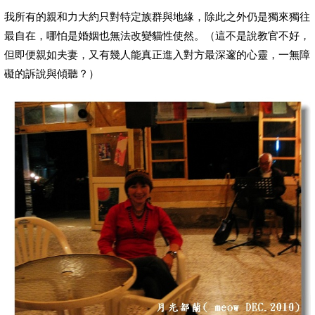
我所有的親和力大約只對特定族群與地緣，除此之外仍是獨來獨往
最自在，哪怕是婚姻也無法改變貓性使然。（這不是說教官不好，
但即便親如夫妻，又有幾人能真正進入對方最深邃的心靈，一無障
礙的訴說與傾聽？）