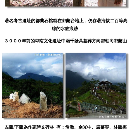
著名考古遺址的都蘭石棺就在都蘭台地上，仍存著海拔二百等高
線的水紋痕跡
３０００年前的卑南文化遺址中兩千餘具墓葬方向都朝向都蘭山
左圖/下圖為作家詩文碑林 有：詹澈、余光中、席慕容、林韻梅