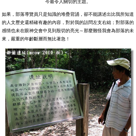
今最令人關切的主題。
如果，部落導覽員只是知識的堆疊背誦，卻不能講述出比我所知道
的人文歷史還精確有趣的內容，對於我的詰問左支右絀；對部落的
感情也未在眼神交會中見到殷切的亮光～那麼難怪我會為部落的未
來，嚴重的年齡斷層而無比著急！