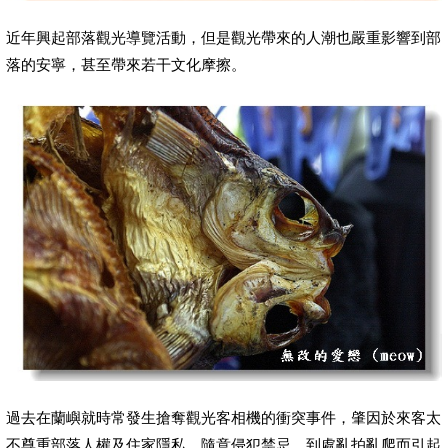
近年興起部落觀光導覽活動，但是觀光帶來的人潮也嚴重影響到部
落的安寧，甚至帶來若干文化摩擦。
過去在蘭嶼就時常發生搶奪觀光客相機的衝突事件，肇因於來客太
不尊重部落人權及住家隱私，隨意侵犯禁忌，到處亂拍亂爬而引起