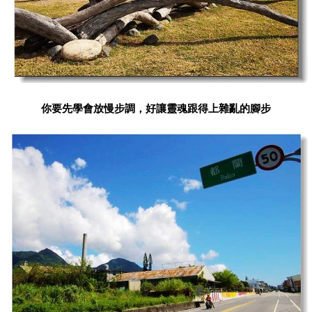
你要先學會放慢步調，好讓靈魂跟得上雜亂的腳步