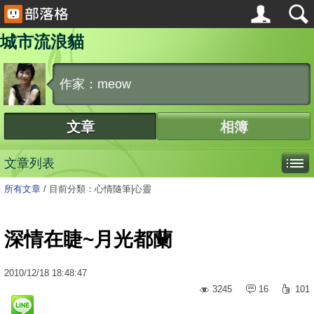
城市流浪貓
作家：meow
文章
相簿
文章列表
所有文章
/
目前分類：心情隨筆|心靈
深情在睫~月光都蘭
2010
/
12
/
18
18:48:47
3245
16
101