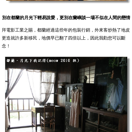
別在都蘭的月光下輕易說愛，更別在蘭嶼談一場不似在人間的戀情
拜電影工業之賜，都蘭經過這些年的包裝行銷，外來客炒熱了地皮
更造就許多新移民，地價早已翻了四倍以上，因此我勸您可以斷
念！