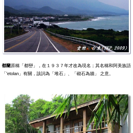
都蘭
原稱「都巒」，在１９３７年才改為現名；其名稱和阿美族語
「’etolan」有關，該詞為「堆石」、「砌石為牆」 之意。