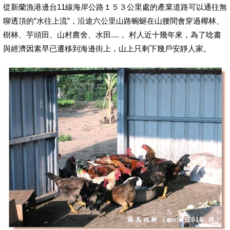
從新蘭漁港邊台11線海岸公路１５３公里處的產業道路可以通往無
聊透頂的”水往上流”，沿途六公里山路蜿蜒在山腰間會穿過椰林、
樹林、芋頭田、山村農舍、水田.... 。村人近十幾年來，為了唸書
與經濟因素早已遷移到海邊街上，山上只剩下幾戶安靜人家。