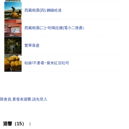
西藏相遇(四):鋼鐵哈達
西藏相遇(二)~吃喝拉撒(電小二推薦）
繁華落盡
枯燥!不要看~紫米紅豆吐司
限會員,要發表迴響,請先登入
迴響（15） ：