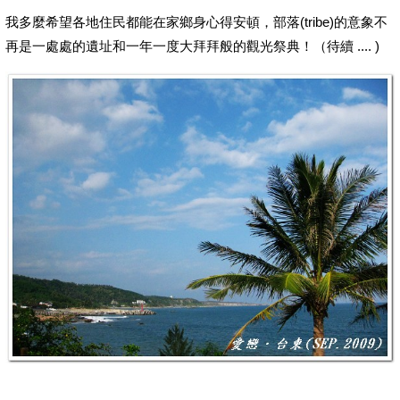
我多麼希望各地住民都能在家鄉身心得安頓，部落(tribe)的意象不
再是一處處的遺址和一年一度大拜拜般的觀光祭典！（待續 .... )