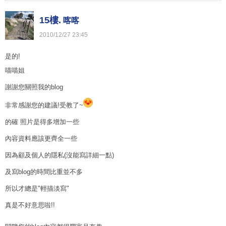
15樓.
喀喀
2010
/
12
/
27
23
:
45
是的!
喵喵姐
謝謝您關照我的blog
非常感謝您的建議!受教了~
的確 照片是得多增加一些
內容資料應該更齊全一些
因為顧及個人的隱私(沒能寫詳細一點)
及寫blog的時間比重並不多
所以才總是"輕描淡寫"
真是不好意思啦!!