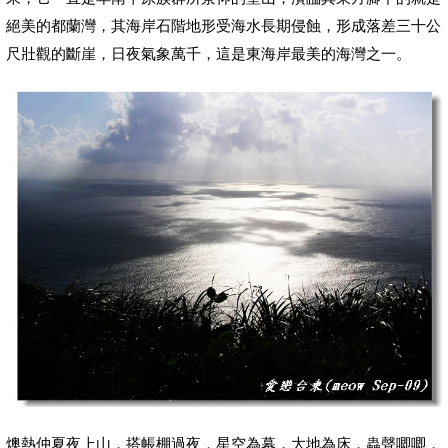
絕美的都蘭灣，其海岸石階地形受海水長期侵蝕，形成落差三十公
。
尺壯觀的斷崖，日夜氣象萬千
，
這是東海岸最美的海灣之一
燠熱仲夏夜上山，搭帳棚過夜，星空為幕，大地為床，蟲聲唧唧，