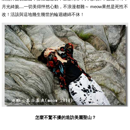
月光綺旎....一切美得怦然心動，不浪漫都難～ meow果然是死性不
改！活該與這地幾生幾世的輪迴纏綿不休！
怎麼不驚不擾的造訪美麗聖山？