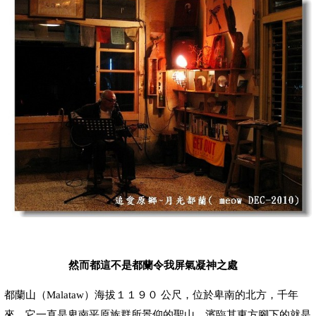
然而都這不是都蘭令我屏氣凝神之處
都蘭山（
Malataw）海拔１１９０ 公尺
，
位於卑南的北方，千年
來，它一直是卑南平原族群所景仰的聖山，濱臨其東方腳下的就是