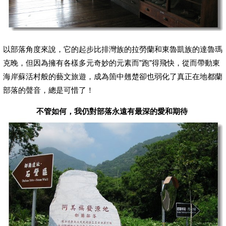
以部落角度來說，它的起步比排灣族的拉勞蘭和東魯凱族的達魯瑪
克晚，但因為擁有各樣多元奇妙的元素而”跑”得飛快，從而帶動東
海岸蘇活村般的藝文旅遊，成為箇中翹楚卻也弱化了真正在地都蘭
部落的聲音，總是可惜了！
不管如何，我仍對部落永遠有最深的愛和期待