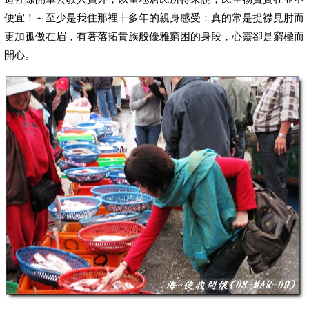
便宜！～至少是我住那裡十多年的親身感受：真的常是捉襟見肘而
更加孤傲在眉，有著落拓貴族般優雅窮困的身段，心靈卻是窮極而
開心。