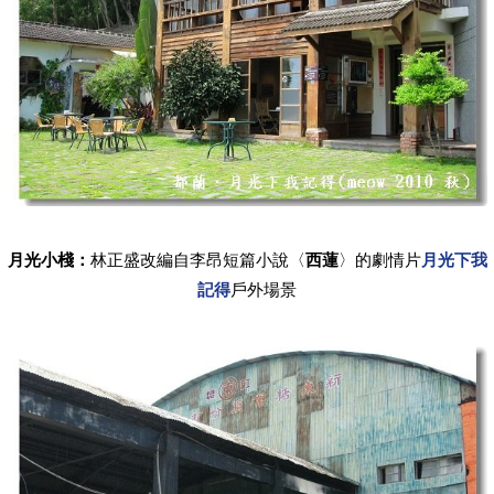
月光小棧：
林正盛改編自李昂短篇小說〈
西蓮
〉的劇情片
月光下我
記得
戶外場景