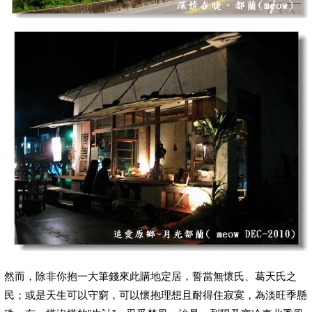
然而，除非你抱一大筆錢來此購地定居，誓當無懷氏、葛天氏之
民；或是天生可以守窮，可以懷抱理想且耐得住寂寞，為淡旺季懸