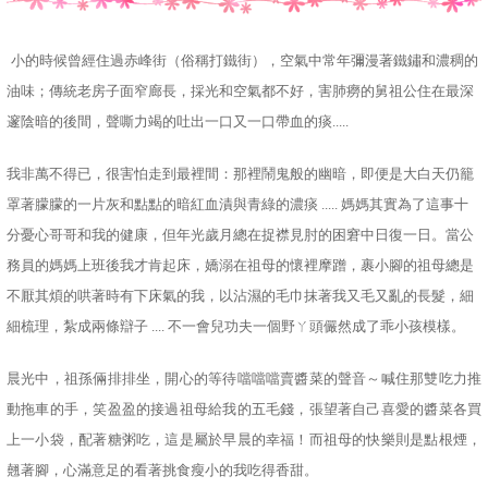
小的時候曾經住過赤峰街（俗稱打鐵街），空氣中常年彌漫著鐵鏽和濃稠的
油味；傳統老房子面窄廊長，採光和空氣都不好，害肺癆的舅祖公住在最深
邃陰暗的後間，聲嘶力竭的吐出一口又一口帶血的痰
.....
我非萬不得已，很害怕走到最裡間：那裡鬧鬼般的幽暗，即便是大白天仍籠
罩著朦朦的一片灰和點點的暗紅血漬與青綠的濃痰
.....
媽媽其實為了這事十
分憂心哥哥和我的健康，但年光歲月總在捉襟見肘的困窘中日復一日。
當公
務員的媽媽上班後我才肯起床，嬌溺在祖母的懷裡摩蹭，裹小腳的祖母總是
不厭其煩的哄著時有下床氣的我，以沾濕的毛巾抹著我又毛又亂的長髮，細
細梳理，紮成兩條辯子
....
不一會兒功夫一個野ㄚ頭儼然成了乖小孩模樣。
晨光中，祖孫倆排排坐，開心的等待噹噹噹賣醬菜的聲音～喊住那雙吃力推
動拖車的手，笑盈盈的接過祖母給我的五毛錢，張望著自己喜愛的醬菜各買
上一小袋，配著糖粥吃，這是屬於早晨的幸福！而
祖母的快樂則是點根煙，
翹著腳，心滿意足的看著挑食瘦小的我吃得香甜。