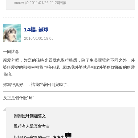
meow
於
2011
/
01
/
26
21
:
20
回覆
14樓.
鐵球
2010
/
01
/
01
18
:
05
一同懷念.....................
親愛的喵，妳寫的孩時光景我也覺得熟悉，除了生長環境的不同之外，外
婆疼愛妳的那種幸福我也擁有呢...因為我外婆就是相你外婆疼妳那般的疼愛
我唷。
妳寫得真好。，讓我跟著回到兒時了。
反正是個什麼"球"
謝謝鐵球回顧舊文
難得有人還真會考古
豐
祝福妳一家新的一年: 虎虎生