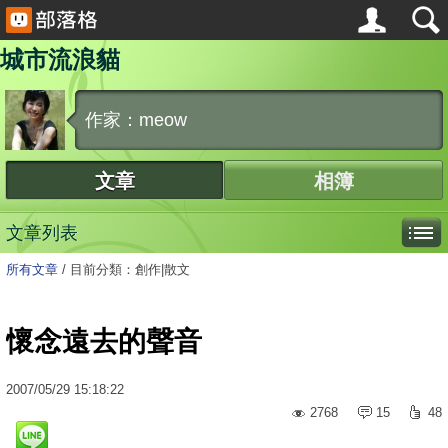
城市流浪貓
作家：meow
文章
相簿
文章列表
所有文章
/
目前分類：創作|散文
懷念遠去的聲音
2007
/
05
/
29
15:18:22
2768
15
48