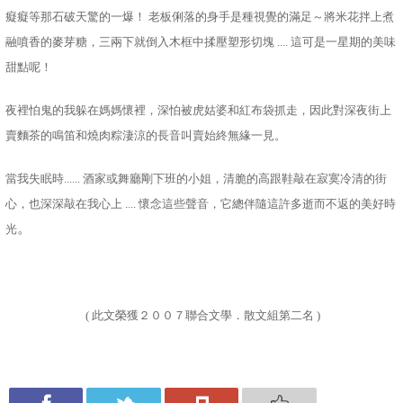
癡癡等那石破天驚的一爆！ 老板俐落的身手是種視覺的滿足～將米花拌上煮
融噴香的麥芽糖，三兩下就倒入木框中揉壓塑形切塊 .... 這可是一星期的美味
甜點呢！
夜裡怕鬼的我躲在媽媽懷裡，深怕被虎姑婆和紅布袋抓走，因此對深夜街上
賣麵茶的鳴笛和燒肉粽淒涼的長音叫賣始終無緣一見。
當我失眠時...... 酒家或舞廳剛下班的小姐，清脆的高跟鞋敲在寂寞冷清的街
心，也深深敲在我心上 .... 懷念這些聲音，它總伴隨這許多逝而不返的美好時
。
光
( 此文榮獲２００７聯合文學．散文組第二名 )