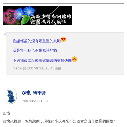
謝謝輕柔的煙有著重重的鼓勵
我是隻一點也不會寫詩的貓
不過我會躲起來看妳編織的美麗煙圈
meow
於
2007
/
07
/
01
15
:
48
回覆
8樓.
時季常
2007
/
06
/
30
13
:
28
回憶
趕快來推薦，忽然想到，現在的小孩將來不知道會寫出什麼樣的回憶？