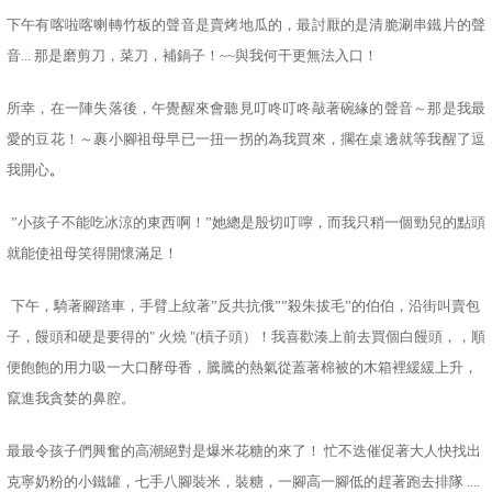
下午有喀啦喀喇轉竹板的聲音是賣烤地瓜的，最討厭的是清脆涮串鐵片的聲
音
...
那是磨剪刀，菜刀，補鍋子！
~~
與我何干更無法入口！
所幸，在一陣失落後，午覺醒來會聽見叮咚叮咚敲著碗緣的聲音～那是我最
愛的豆花！～裹小腳祖母早已一扭一拐的為我買來，擱在桌邊就等我醒了逗
我開心
。
”小孩子不能吃冰涼的東西啊！”她總是殷切叮嚀，而我只稍一個勁兒的點頭
就能使祖母笑得開懷滿足！
下午，騎著腳踏車，手臂上紋著”反共抗俄””殺朱拔毛”的伯伯，沿街叫賣包
子，饅頭和硬是要得的
"
火燒
"(
槓子頭）！我喜歡湊上前去買個白饅頭，，順
便飽飽的用力吸一大口酵母香，騰騰的熱氣從蓋著棉被的木箱裡緩緩上升，
竄進我貪婪的鼻腔。
最最令孩子們興奮的高潮絕對是爆米花糖的來了！ 忙不迭催促著大人快找出
克寧奶粉的小鐵罐，七手八腳裝米，裝糖，一腳高一腳低的趕著跑去排隊 ....