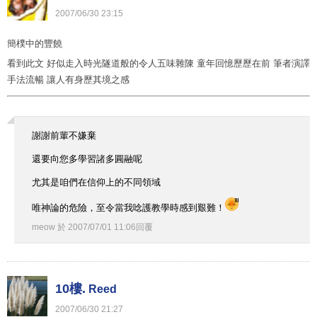
2007
/
06
/
30
23
:
15
簡樸中的豐饒
看到此文 好似走入時光隧道般的令人五味雜陳 童年回憶歷歷在前 筆者演譯
手法流暢 讓人有身歷其境之感
謝謝前輩不嫌棄
還要向您多學習諸多圓融呢
尤其是咱們在信仰上的不同領域
唯神論的危險，至令當我唸護教學時感到艱難！
meow
於
2007
/
07
/
01
11
:
06
回覆
10樓.
Reed
2007
/
06
/
30
21
:
27