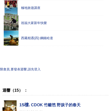
極地旅遊講座
祝福大家新年快樂
西藏相遇(四):鋼鐵哈達
限會員,要發表迴響,請先登入
迴響（15） ：
15樓.
CDOK 竹籬笆 野孩子的春天