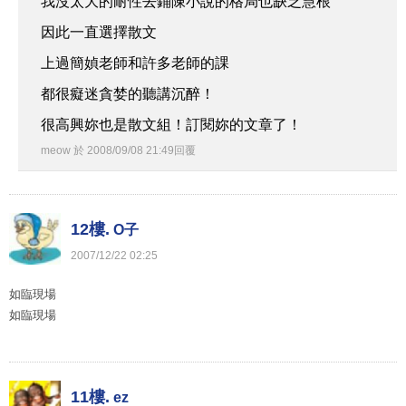
我沒太大的耐性去鋪陳小說的格局也缺乏慧根
因此一直選擇散文
上過簡媜老師和許多老師的課
都很癡迷貪婪的聽講沉醉！
很高興妳也是散文組！訂閱妳的文章了！
meow
於
2008
/
09
/
08
21
:
49
回覆
12樓.
O子
2007
/
12
/
22
02
:
25
如臨現場
如臨現場
11樓.
ez