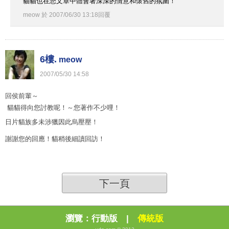
貓貓也在您文章中體會著深深的情意和懷舊的氛圍！
meow
於
2007
/
06
/
30
13
:
18
回覆
6樓.
meow
2007
/
05
/
30
14
:
58
回侯前輩～
貓貓得向您討教呢！～您著作不少哩！
日片貓族多未涉獵因此烏壓壓！
謝謝您的回應！貓稍後細讀回訪！
下一頁
瀏覽：
行動版
|
傳統版