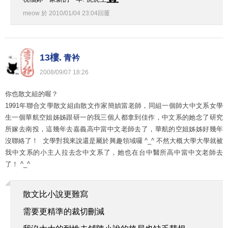
meow
於
2010
/
01
/
04
23
:
04
回覆
13樓.
青衿
2008
/
09
/
07
18
:
26
你也散文組的喔？
1991年聯合文學散文組由散文作家簡媜當老師，同組一個師大中文系女學
生一個華航空姐姊姊跟研一的我三個人都拿到佳作，中文系的她念了研究
所嫁去南投，這幾年去嘉義高中當中文老師去了，華航的空姐姊姊好幾年
沒聯絡了！ 文學對我來說還是屬於興趣領域囉 ^_^ 不然大概大學大學就被
我中文系的小主人拉去念中文系了，她也在台中醫所高中當中文老師去
了！ ^_^
散文比小說更難寫
需要更精準的裁切刪減