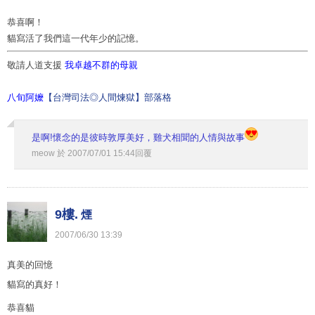
恭喜啊！
貓寫活了我們這一代年少的記憶。
敬請人道支援
我卓越不群的母親
八旬阿嬤
【台灣司法◎人間煉獄】部落格
是啊!懷念的是彼時敦厚美好，雞犬相聞的人情與故事
meow
於
2007
/
07
/
01
15
:
44
回覆
9樓.
煙
2007
/
06
/
30
13
:
39
真美的回憶
貓寫的真好！
恭喜貓