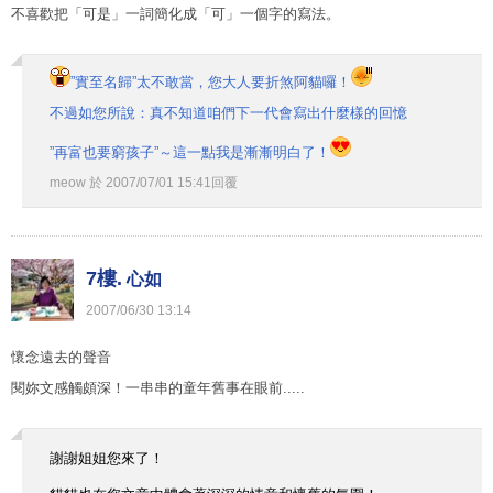
不喜歡把「可是」一詞簡化成「可」一個字的寫法。
”實至名歸”太不敢當，您大人要折煞阿貓囉！
不過如您所說：真不知道咱們下一代會寫出什麼樣的回憶
”再富也要窮孩子”～這一點我是漸漸明白了！
meow
於
2007
/
07
/
01
15
:
41
回覆
7樓.
心如
2007
/
06
/
30
13
:
14
懷念遠去的聲音
閱妳文感觸頗深！一串串的童年舊事在眼前.....
謝謝姐姐您來了！