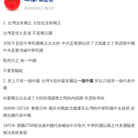
2024
/
05
/
12
08
:
10
1. 台灣沒有獨立 大陸也沒有獨立
台灣是領土是省 不是獨立國
大陸不是從中華民國獨立出去的 中共是叛變佔領了大陸建立了所謂新中國
中共是要消滅中華民國
取而代之 統一中國
不要當駱駝
2. 世上只有一個中國 台灣大陸外蒙皆屬這
一個中國
所以只能有一個代表中
國
外蒙獨立出去成了大陸與俄羅斯之間的內陸國 性質較單純
1949年-1971年 整整22年 國共內戰敗北撤遷至台灣的中華民國中央政府 於
聯合國代表中國
1971年 聯國2758號決議中國代表權由中共取代 中華民國以蔣之代表遭驅逐
無法保留會籍