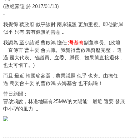
(政經索隱 於 2017/01/13)
-
我覺得 蔡政府 似乎該對 兩岸議題 更加重視。即使對岸
似乎 只有 若有似無的善意 ..
海
我認為 至少該派 曹啟鴻 擔任
基會
副董事長。(政壇
一直傳言 曹主委 會去職。我覺得曹啟鴻資歷完整， 選
過 國大代表、省議員、立委、縣長。如果就直接退休，
也太可惜了。)
而且 最近 韓國瑜參選，農業議題 似乎 也夯。由擔任
過 農委會主委 的曹啟鴻 去海基會 也不錯啦！
昔日新聞：
曹啟鴻說，林邊地區有25MW的太陽能，最近 還要 發展
中小型的風力 ...