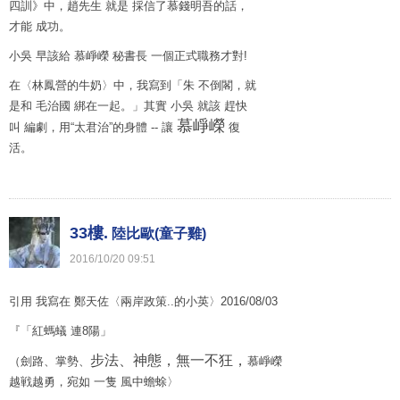
四訓》中，趙先生 就是 採信了慕錢明吾的話，
才能 成功。
小吳 早該給 慕崢嶸 秘書長 一個正式職務才對!
在〈林鳳營的牛奶〉中，我寫到「朱 不倒閣，就
是和 毛治國 綁在一起。」其實 小吳 就該 趕快
慕崢嶸
叫 編劇，用“太君治”的身體 -- 讓
復
活。
33樓.
陸比歐(童子雞)
2016
/
10
/
20
09
:
51
引用 我寫在 鄭天佐〈兩岸政策..的小英〉2016/08/03
『「紅螞蟻 連8陽」
步法、神態，無一不狂，
（劍路、掌勢、
慕崢嶸
越戦越勇，宛如 一隻 風中蟾蜍〉