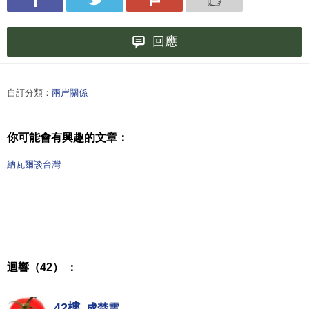
回應
自訂分類：
兩岸關係
你可能會有興趣的文章：
納瓦爾談台灣
迴響（42） ：
42樓.
成楚雲