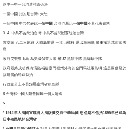
兩中一中一台均遭討論否決
一個中國 指的是台灣+大陸
一個中國 中共代表此
一個中國
台灣也屬此
一個中國
不具代表資格
3. 4. 中共不曾統治台灣 中共不曾間斷要統治台灣
古寧頭 八二三炮戰 大陳島撤退 一江山戰役 退出海南島 國軍撤退越南富國
島
政府突襲東山島 為美國偵查大陸 飛U2 黑貓中隊 黑蝙蝠中隊
政府最終成功保有濱臨福建廈門福州外海的金門馬祖兩島嶼 這是兩個屬於
福建省的島嶼縣治
行政畫分上不是歸屬臺灣省的島縣
8.台灣和中國大陸曾同屬一個大清國
>
* 1912年大清國宣統將大清版圖交與中華民國 想必是不包括1895年已成為
日本殖民地的台灣省
* 台灣是回歸中國領土
對日本帝國抗戰勝利 中華民國光復台灣 恢復行省