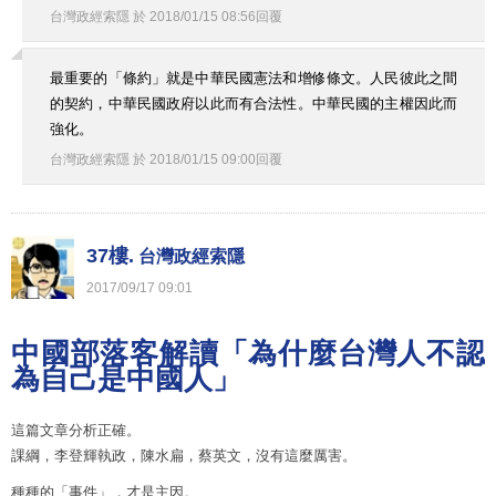
台灣政經索隱
於
2018
/
01
/
15
08
:
56
回覆
最重要的「條約」就是中華民國憲法和增修條文。人民彼此之間
的契約，中華民國政府以此而有合法性。中華民國的主權因此而
強化。
台灣政經索隱
於
2018
/
01
/
15
09
:
00
回覆
37樓.
台灣政經索隱
2017
/
09
/
17
09
:
01
中國部落客解讀「為什麼台灣人不認
為自己是中國人」
這篇文章分析正確。
課綱，李登輝執政，陳水扁，蔡英文，沒有這麼厲害。
種種的「事件」，才是主因。