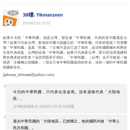
38樓.
Yikmanzeen
2018
/
01
/
10
13
:
33
如果今天的「中華民國」就是台灣，那這個「中華民國」代表的是中國還是台
灣？如果只代表台灣，那個在中國大陸建立的「中華民國」代表的是誰？究竟哪
個「中華民國」是真「民國」？主權不是自己說了算的，必須有國際條約和歷史
沿革作為前提，台灣的這個「中華民國」如果只代表著台灣，那它的法理基礎和
歷史傳承從何而來？這些問題弄不明白，「中華民國」（台灣）永不可能是一個
所謂「主權獨立的國家」！現在只有中華民國政府的存在，沒有一個叫中華民國
的國家存在。
(jahowa_ishmael@yahoo.com)
今日的中華民國，只代表台澎金馬。沒有資格代表「大陸地
區」。
台灣政經索隱
於
2018
/
01
/
15
08
:
55
回覆
過去中華民國的「大陸地區」已經獨立，他的國民叫做「中華人
民共和國」。