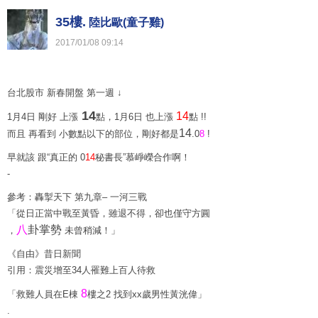
35樓.
陸比歐(童子雞)
2017
/
01
/
08
09
:
14
台北股市 新春開盤 第一週 ↓
14
14
1月4日 剛好 上漲
點，1月6日 也上漲
點 !!
14
而且 再看到 小數點以下的部位，剛好都是
.0
8
!
早就該 跟“真正的 0
14
秘書長”慕崢嶸合作啊！
-
參考：轟掣天下 第九章– 一河三戰
「從日正當中戰至黃昏，雖退不得，卻也僅守方圓
八
卦掌勢
，
未曾稍減！」
《自由》昔日新聞
引用：震災增至34人罹難上百人待救
8
「救難人員在E棟
樓之2 找到xx歲男性黃洸偉」
.