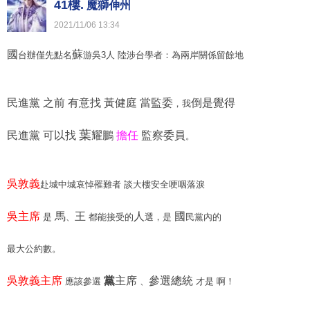
41樓.
魔獅伸州
2021
/
11
/
06
13
:
34
國
蘇
台辦僅先點名
游吳3人 陸涉台學者：為兩岸關係留餘地
民進黨 之前 有意找 黃健庭 當監委
倒是覺得
，我
葉
民進黨 可以找
耀鵬
擔任
監察委員
。
吳敦義
赴城中城哀悼罹難者 談大樓安全哽咽落淚
吳主席
馬
王
人
國
是
、
都能接受的
選，是
民黨內的
最大公約數。
吳敦義主席
黨
主席
參選總統
應該參選
、
才是 啊！