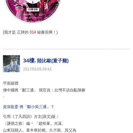
(我才是 正牌的 0
14
秘書長啊！)
34樓.
陸比歐(童子雞)
2017
/
01
/
05
09
:
41
平面媒體
傳中國將「斷三通」 我官員：台灣不須自亂陣腳
-
資深藍委 將「斷小吳三通」？
引用《了凡四訓》古文(原文)版：
〈謙德之效〉編 ~ 「趙裕峯。光遠。
山東冠縣人。童年舉於鄉。久不第。其父為