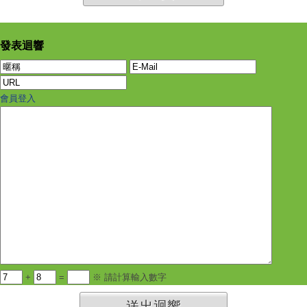
發表迴響
會員登入
+
=
※ 請計算輸入數字
送出迴響