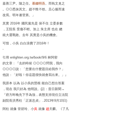
嘉善三尹。隨之任。
慕錢明吾
。而執文見之
。◎◎悉抹其文。趙不惟不怒。且心服而速
改焉。明年遂登第。」
其實 2016年 國民黨先是 保不住 立委多數
，王院長 受傷不輕。加上 朱主席 也在 總
統大選戰敗。去年 其實是小吳的機會。
可惜，小吳 白白浪費了2016年 !
-
引用 enlighten.org.tw/book/9/6 林阿密
的文章：『去的時候 ◎◎◎◎問我，我向
◎◎◎◎說：「您要出什麼題目給我作？」
他說：「好啦！你這題很快就會寫出來。」』
我原本 以為 以小吳的慧根 能自己想出答案
，現在 我只好為 他明說。(註：昔日新聞→
『府方昨晚先下手為強，表態支持現任立法院
副院長洪秀柱「正派忠貞」..2013年9月10日)
阿柱 就像 管碧玲、小
吳
就像
趙
天麟。《了凡