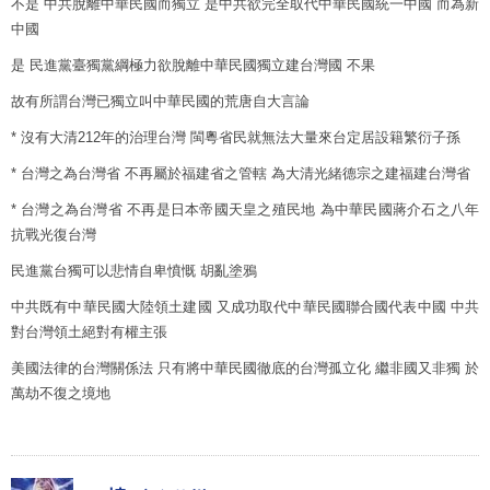
不是 中共脫離中華民國而獨立 是中共欲完全取代中華民國統一中國 而為新
中國
是 民進黨臺獨黨綱極力欲脫離中華民國獨立建台灣國 不果
故有所謂台灣已獨立叫中華民國的荒唐自大言論
* 沒有大清212年的治理台灣 閩粵省民就無法大量來台定居設籍繁衍子孫
* 台灣之為台灣省 不再屬於福建省之管轄 為大清光緒德宗之建福建台灣省
* 台灣之為台灣省 不再是日本帝國天皇之殖民地 為中華民國蔣介石之八年
抗戰光復台灣
民進黨台獨可以悲情自卑憤慨 胡亂塗鴉
中共既有中華民國大陸領土建國 又成功取代中華民國聯合國代表中國 中共
對台灣領土絕對有權主張
美國法律的台灣關係法 只有將中華民國徹底的台灣孤立化 繼非國又非獨 於
萬劫不復之境地