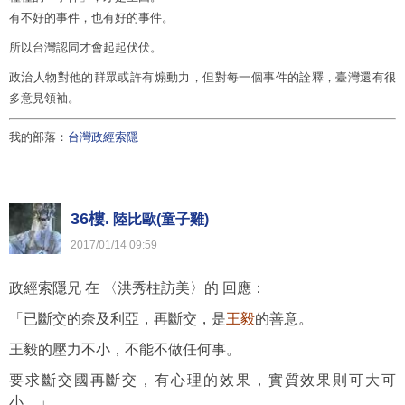
有不好的事件，也有好的事件。
所以台灣認同才會起起伏伏。
政治人物對他的群眾或許有煽動力，但對每一個事件的詮釋，臺灣還有很
多意見領袖。
我的部落：
台灣政經索隱
36樓.
陸比歐(童子雞)
2017
/
01
/
14
09
:
59
政經索隱兄 在 〈洪秀柱訪美〉的 回應：
「已斷交的奈及利亞，再斷交，是
王毅
的善意。
王毅的壓力不小，不能不做任何事。
要求斷交國再斷交，有心理的效果，實質效果則可大可
小。」