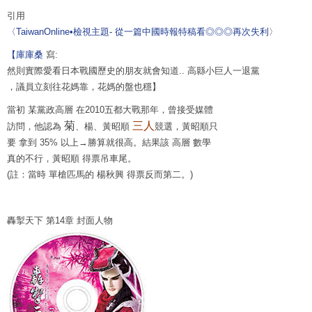
引用
〈TaiwanOnline•檢視主題- 從一篇中國時報特稿看◎◎◎再次失利
〉
【庫庫桑
寫:
然則實際愛看日本戰國歷史的朋友就會知道.. 高縣小巨人一退黨
，議員立刻往花媽靠，花媽的盤也穩】
當初 某黨政高層 在2010五都大戰那年，曾接受媒體
菊
三人
訪問，他認為
、楊、黃昭順
競選，黃昭順只
要 拿到 35% 以上→勝算就很高。結果該 高層 數學
真的不行，黃昭順 得票吊車尾。
(註：當時 單槍匹馬的 楊秋興 得票反而第二。)
轟掣天下 第14章 封面人物