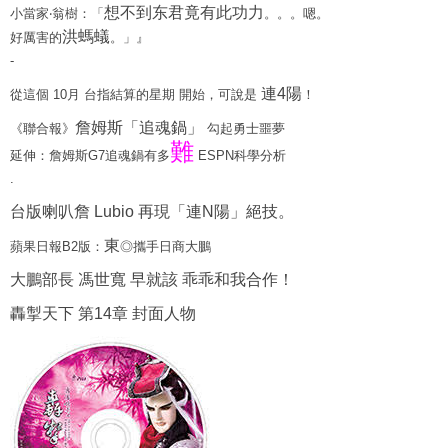
想不到东君竟有此功力
小當家‧翁樹：「
。。。嗯。
洪螞蟻
好厲害的
。」』
-
連4陽
從這個 10月 台指結算的星期 開始，可說是
！
詹姆斯「追魂鍋」
《聯合報》
勾起勇士噩夢
難
延伸：詹姆斯G7追魂鍋有多
ESPN科學分析
.
台版喇叭詹 Lubio 再現「連N陽」絕技。
東
蘋果日報B2版：
◎攜手日商大鵬
大鵬部長 馮世寬 早就該 乖乖和我合作！
轟掣天下 第14章 封面人物