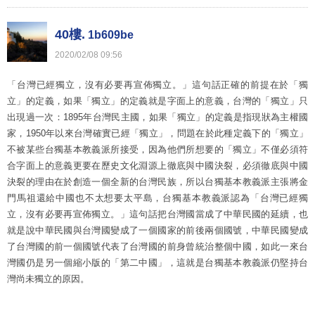
40樓.
1b609be
2020
/
02
/
08
09
:
56
「台灣已經獨立，沒有必要再宣佈獨立。」這句話正確的前提在於「獨
立」的定義，如果「獨立」的定義就是字面上的意義，台灣的「獨立」只
出現過一次：1895年台灣民主國，如果「獨立」的定義是指現狀為主權國
家，1950年以來台灣確實已經「獨立」，問題在於此種定義下的「獨立」
不被某些台獨基本教義派所接受，因為他們所想要的「獨立」不僅必須符
合字面上的意義更要在歷史文化淵源上徹底與中國決裂，必須徹底與中國
決裂的理由在於創造一個全新的台灣民族，所以台獨基本教義派主張將金
門馬祖還給中國也不太想要太平島，台獨基本教義派認為「台灣已經獨
立，沒有必要再宣佈獨立。」這句話把台灣國當成了中華民國的延續，也
就是說中華民國與台灣國變成了一個國家的前後兩個國號，中華民國變成
了台灣國的前一個國號代表了台灣國的前身曾統治整個中國，如此一來台
灣國仍是另一個縮小版的「第二中國」，這就是台獨基本教義派仍堅持台
灣尚未獨立的原因。