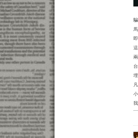
埋
凡
我