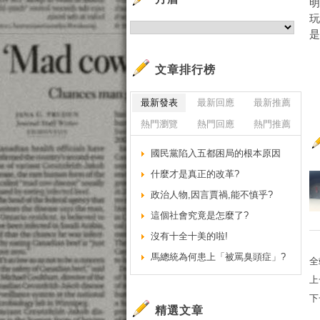
玩
文章排行榜
最新發表
最新回應
最新推薦
熱門瀏覽
熱門回應
熱門推薦
國民黨陷入五都困局的根本原因
什麼才是真正的改革?
政治人物,因言賈禍,能不慎乎?
這個社會究竟是怎麼了?
沒有十全十美的啦!
馬總統為何患上「被罵臭頭症」?
全
上
下
精選文章