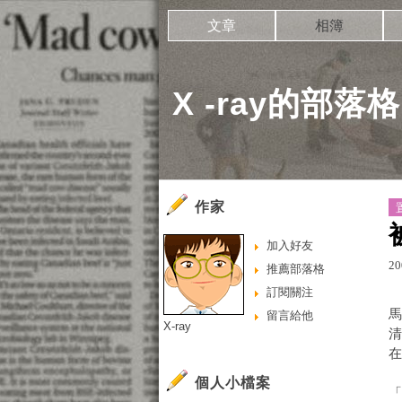
文章
相簿
X -ray的部落格
作家
加入好友
20
推薦部落格
訂閱關注
留言給他
X-ray
個人小檔案
「