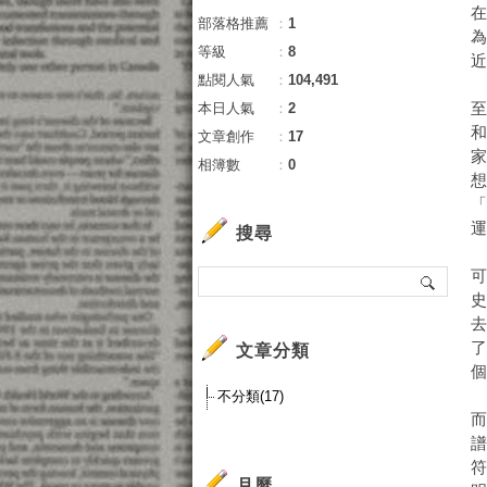
部落格推薦
：
1
等級
：
8
點閱人氣
：
104,491
本日人氣
：
2
文章創作
：
17
相簿數
：
0
運.
搜尋
文章分類
個
不分類(17)
符
月曆