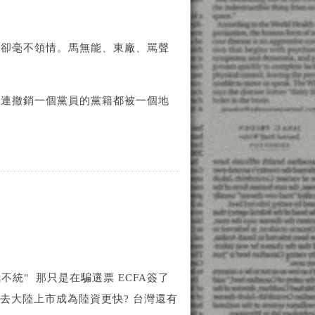
營卻毫不領情。馬無能、東廠、駡聲
、連撤銷一個黨員的黨籍都被一個地
不統" 那只是在騙選票 ECFA簽了
去大陸上市成為陸資更快? 台灣還有