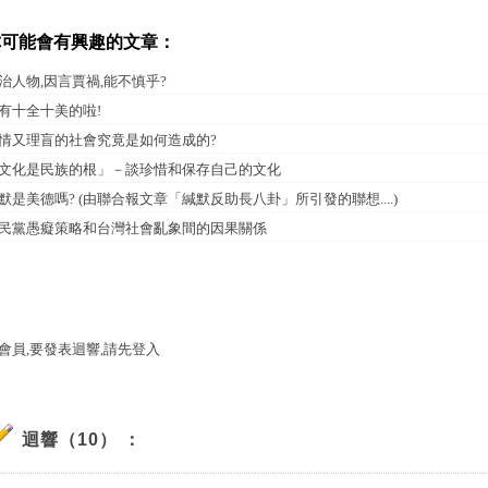
你可能會有興趣的文章：
治人物,因言賈禍,能不慎乎?
有十全十美的啦!
情又理盲的社會究竟是如何造成的?
文化是民族的根」－談珍惜和保存自己的文化
默是美德嗎? (由聯合報文章「緘默反助長八卦」所引發的聯想....)
民黨愚癡策略和台灣社會亂象間的因果關係
會員,要發表迴響,請先登入
迴響（10） ：