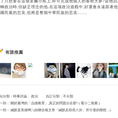
明了只想要在這個蒫爾小島上,即可完成他個人的春秋大夢?當他自
轉政治時;但缺乏理念的他,在這場政治遊戲中,好運會永遠跟著他
是國民黨的悲哀,也將是整個中華民族的悲哀…….
有誰推薦
站分類：
時事評論
｜
政治
自訂分類：
不分類
一則：
關於臺灣的「品德教育」,真正的問題出在那? ( 電小二推薦 )
一則：
緘默是美德嗎? (由聯合報文章「緘默反助長八卦」所引發的聯想....)