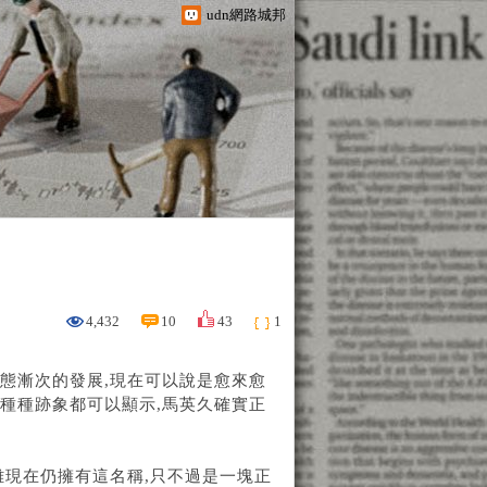
udn網路城邦
4,432
10
43
1
事態漸次的發展,現在可以說是愈來愈
及種種跡象都可以顯示,馬英久確實正
雖現在仍擁有這名稱,只不過是一塊正