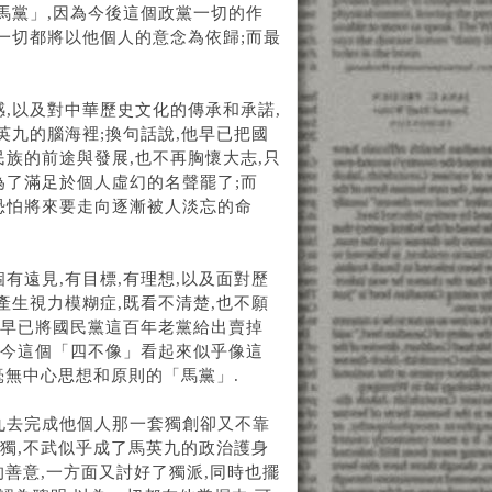
馬黨」,因為今後這個政黨一切的作
一切都將以他個人的意念為依歸;而最
,以及對中華歷史文化的傳承和承諾,
英九的腦海裡;換句話說,他早已把國
族的前途與發展,也不再胸懷大志,只
為了滿足於個人虛幻的名聲罷了;而
恐怕將來要走向逐漸被人淡忘的命
有遠見,有目標,有理想,以及面對歷
產生視力模糊症,既看不清楚,也不願
而早已將國民黨這百年老黨給出賣掉
如今這個「四不像」看起來似乎像這
毫無中心思想和原則的「馬黨」.
九去完成他個人那一套獨創卻又不靠
不獨,不武似乎成了馬英九的政治護身
的善意,一方面又討好了獨派,同時也擺