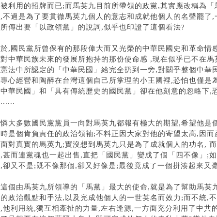
在被利用的招牌而已;而馬英九目前所帶領的政黨,其實應改稱為「
為,不過是為了要貫徹馬英九個人的意志和成就他個人的名聲罷了,
近所傳出要「以政領黨」的說詞,似乎也印證了這個看法?
至於,國民黨所曾保有的那段偉大而又光榮的中華民國史和革命情感
和對中華民族未來的發展所抱持的那份使命感 ,現在似乎已不在馬
家憲法中所認定的「中華民國」給完全扔到一旁,對關乎整個中華民
想專心經營和陶醉在台灣這個自己所掌理的小王國裡,恐怕也僅是
「中華民國」和「具有傳統歷史的國民黨」卻在他刻意的忽略下,
.....
可憐大多數國民黨黨員一向對馬英九都報有極大的期望,希望他是個
史時是個肯負責任的政治領袖;不料正因大家對他的寄望太高,因而
去面對真實的馬英九;實沒想到馬英九只是為了成就個人的功名, 
了,甚而連黨魂也一起出售,直把「國民黨」變成了個「四不像」;
,卻又不是;既不像那個,卻又好像是;最後竟成了一個拼湊起來又
而這個由馬英九所領導的「馬黨」最大的使命,就是為了幫助馬英
譜的政治觀點和手法,以及完成他個人的一世英名而效力;而不統,
,他利用統,獨互相牽扯的力量,左右逢源,一方面充分利用了中共