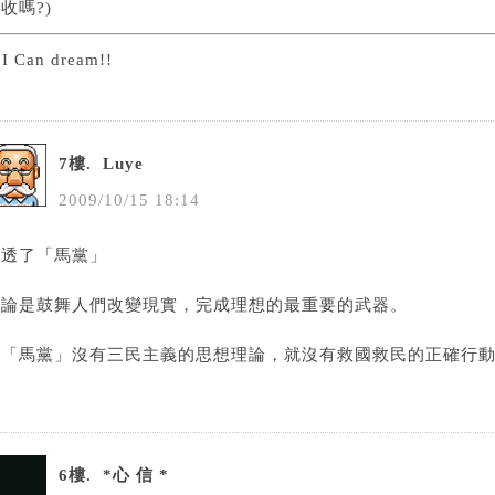
收嗎?)
 I Can dream!!
7樓.
Luye
2009
/
10
/
15
18
:
14
看透了「馬黨」
理論是鼓舞人們改變現實，完成理想的最重要的武器。
若「馬黨」沒有三民主義的思想理論，就沒有救國救民的正確行
6樓.
*心 信 *