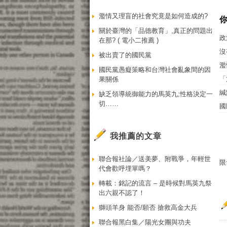
濫情又理盲的社會究竟是如何造成的?
關於臺灣的「品德教育」,真正的問題出
政
在那? ( 電小二推薦 )
沒
被出賣了的國民黨
濫
國民黨愚癡策略和台灣社會亂象間的因
「
果關係
緘
缺乏領導統御能力的馬英九;性格決定一
切……
國
我推薦的文章
聯合報社論／送美夢、附戰爭，年輕世
限
代會歡呼埋單嗎？
轉載：銘記的流言 – 是時候對馬英九祭
出六親不認了！
獅頭羊身 能否/願否 搶救高金大兵
聯合報黑白集／陽光女團與功夫