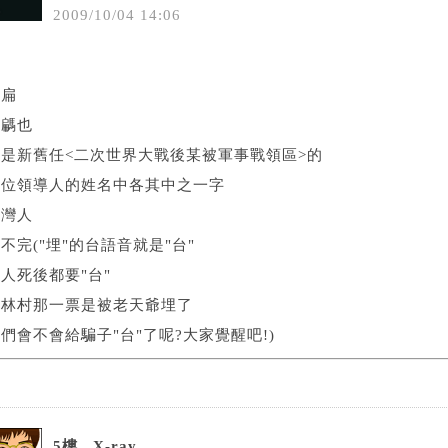
2009
/
10
/
04
14
:
06
騙
馬扁
即騗也
這是新舊任<二次世界大戰後某被軍事戰領區>的
兩位領導人的姓名中各其中之一字
台灣人
不完("埋"的台語音就是"台"
人死後都要"台"
小林村那一票是被老天爺埋了
們會不會給騙子"台"了呢?大家覺醒吧!)
5樓.
X-ray