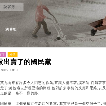
訪客簿
（
到舊版
）
置頂
精選
被出賣了的國民黨
09
/
06
/
16
09
:
51
馬英九向來有許多令人困惑的作為,直讓人猜不著,摸不透,而隨著
清楚了;從他過去所經歷過的路程,他對許多事情的反應和思維,以
在走的是一條不一樣的路.
國民黨」這個號稱百年老店的政黨, 其實早已是一個空殼子了, 