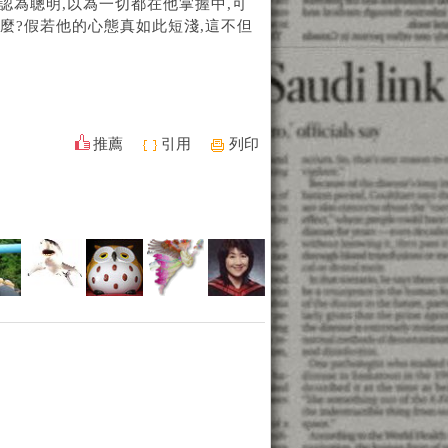
認為聰明,以為一切都在他掌握中,可
麼?假若他的心態真如此短淺,這不但
推薦
引用
列印