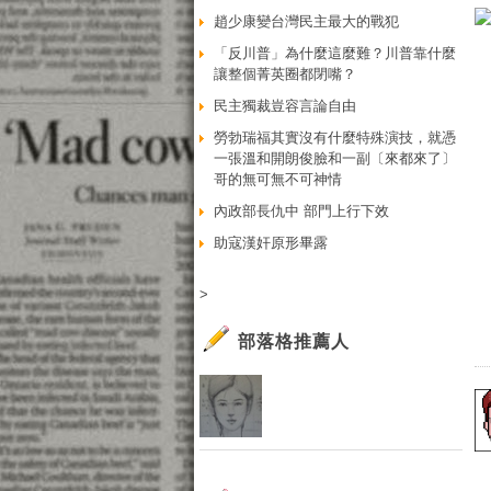
趙少康變台灣民主最大的戰犯
「反川普」為什麼這麼難？川普靠什麼
讓整個菁英圈都閉嘴？
民主獨裁豈容言論自由
勞勃瑞福其實沒有什麼特殊演技，就憑
一張溫和開朗俊臉和一副〔來都來了〕
哥的無可無不可神情
內政部長仇中 部門上行下效
助寇漢奸原形畢露
>
部落格推薦人