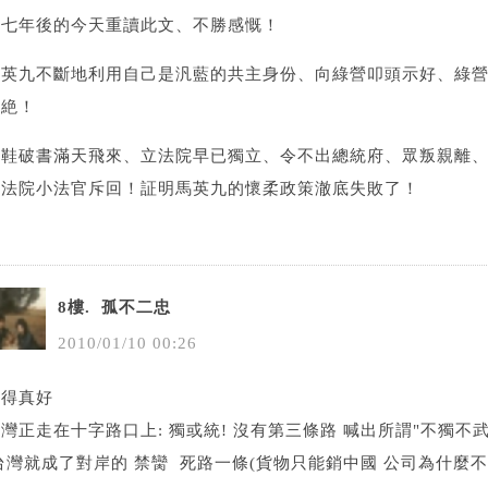
在七年後的今天重讀此文、不勝感慨！
馬英九不斷地利用自己是汎藍的共主身份、向綠營叩頭示好、綠
不絶！
破鞋破書滿天飛來、立法院早已獨立、令不出總統府、眾叛親離
方法院小法官斥回！証明馬英九的懷柔政策澈底失敗了！
8樓.
孤不二忠
2010
/
01
/
10
00
:
26
講得真好
灣正走在十字路口上: 獨或統! 沒有第三條路 喊出所謂"不獨不武
灣就成了對岸的 禁臠 死路一條(貨物只能銷中國 公司為什麼不