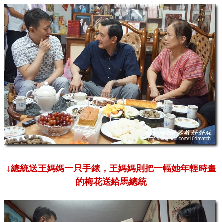
↓總統送王媽媽一只手錶，王媽媽則把一幅她年輕時畫
的梅花送給馬總統