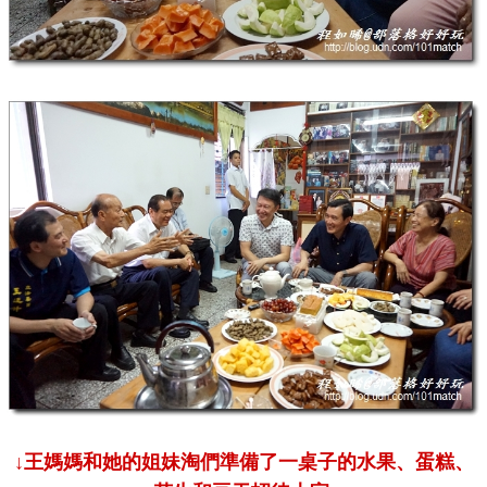
↓王媽媽和她的姐妹淘們準備了一桌子的水果、蛋糕、