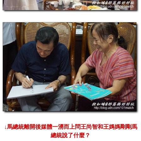
↓馬總統離開後媒體一湧而上問王尚智和王媽媽剛剛馬
總統說了什麼？