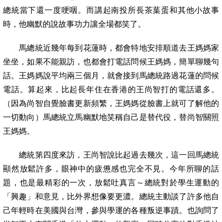
總統當下還一度哽咽。而講起南投所長茶葉蛋和其他小故事
時，他幽默的說故事功力讓全場都笑了。
馬總統近幾年每到花蓮時，都會特地安排順道去王媽媽家
坐坐，如果不能親訪，也都會打電話問候王媽媽，簡單聊幾句
話。王媽媽說平均兩三個月，就會接到馬總統路過花蓮的問候
電話。算起來，比起長年住在香港的王尚智打的電話還多。
（因為尚智自覺臉書更新頻繁，王媽媽從臉書上就可了解他的
一切動向）馬總統立馬幽默地笑稱自己是替代役，替尚智關照
王媽媽。
總統第四度來訪，王尚智說比起過去幾次，這一回馬總統
顯然放鬆許多，眼神中的疲憊感也完全不見。
今年所聊的話
題，也是最精彩的一次，放鬆吐真言～總統對於學生運動的
「興趣」和意見，比外界想像要更濃。
總統主動談了許多他自
己年輕時在美國與台灣，參與學運的各種叛逆事蹟。也詢問了