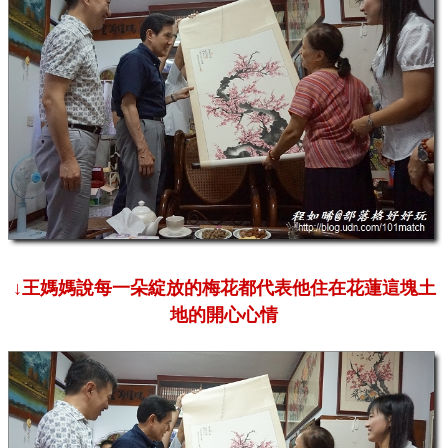
↓王媽媽說每一朵綻放的梅花都代表他住在花蓮這塊土
地的開心心情