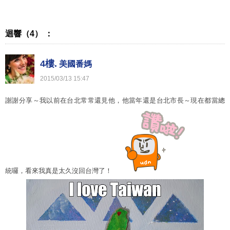
迴響（4） ：
4樓.
美國番媽
2015
/
03
/
13
15
:
47
謝謝分享～我以前在台北常常還見他，他當年還是台北市長～現在都當總
統囉，看來我真是太久沒回台灣了！