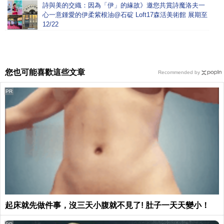
詩與美的交織：因為「伊」的緣故》邀您共賞詩魔洛夫一
心一意鍾愛的伊柔紫根油@石碇 Loft17森活美術館 展期至
12/22
您也可能喜歡這些文章
Recommended by
PR
起床就先做件事，沒三天小腹就不見了! 肚子一天天變小！