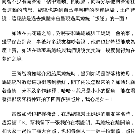
尚智不少有關香港「佔中運動」的觀察，同時分享他對香港社
會運動的感想。總統也談到自己
年輕時的學運經驗，王尚智
說：這應該是過去媒體未曾呈現過馬總統「叛逆」的一面！
如晞在去花蓮之前，對將要和馬總統與王媽媽一會的事，
幾乎保密到家。事後好多親友都吵著說，他們也好希望能成為
座上賓。如晞在聽著馬總統與我們說說笑笑時，幾度覺得如在
夢幻之境。
王尚智將如晞介紹給馬總統時，提到如晞是部落格教母，
馬總統對教母這頭銜感到新鮮，問了兩次怎麼來的？如晞只顧
著傻笑，來不及多作解釋，哈哈～我只是小小的配角，能在場
發揮部落客精神狂拍了四百多張照片，我心足矣～！
當然如晞也把握機會，在馬總統幫王媽媽的朋友簽名時，
趕緊請「E」幫我留下一張我的在場證明。馬總統在離開前，
和大家一起拍了張大合照，也和每個人一一握手拍獨照，照片