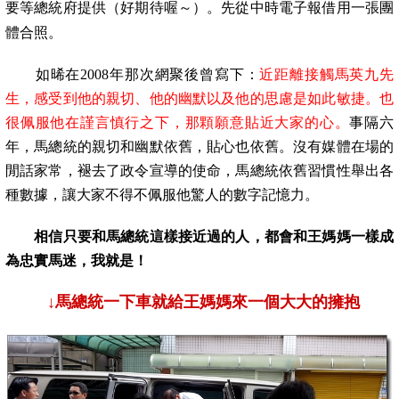
要等總統府提供（好期待喔～）。
先從中時電子報借用一張團
體合照。
如晞在2008年那次
網聚後曾寫下：
近距離接觸馬英九先
生，感受到他的親切、他的幽默以及他的思慮是如此敏捷。也
很佩服他在謹言慎行之下，那顆願意貼近大家的心。
事隔六
年，馬總統的親切和幽默依舊，貼心也依舊。沒有媒體在場的
閒話家常，褪去了政令宣導的使命
，馬總統依舊習慣性舉出各
種數據，讓大家不得不佩服他驚人的數字記憶力。
相信只要和馬總統這樣接近過的人，都會和王媽媽一樣成
為忠實馬迷，我就是！
↓馬總統一下車就給王媽媽來一個大大的擁抱