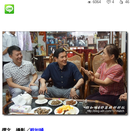
6064
4
46
撰文．攝影╱
程如晞