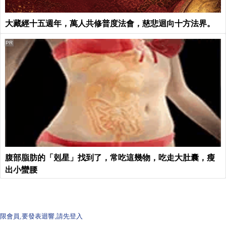
大藏經十五週年，萬人共修普度法會，慈悲迴向十方法界。
PR
腹部脂肪的「剋星」找到了，常吃這幾物，吃走大肚囊，瘦
出小蠻腰
限會員,要發表迴響,請先登入