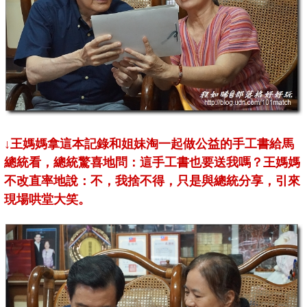
↓
王媽媽拿這本記錄和姐妹淘一起做公益的手工書給馬
總統看，總統驚喜地問：這手工書也要送我嗎？王媽媽
不改直率地說：不，我捨不得，只是與總統分享，引來
現場哄堂大笑。