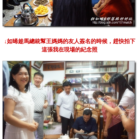
↓如晞趁馬總統幫王媽媽的友人簽名的時候，趕快拍下
這張我在現場的紀念照