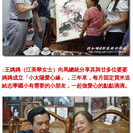
↓王媽媽（江美華女士）向馬總統分享其與廿多位婆婆
媽媽成立「小太陽愛心緣」，三年來，每月固定買米送
給志學國小有需要的小朋友，一起做愛心的點點滴滴。