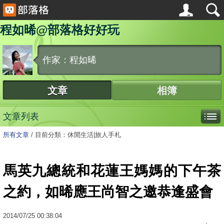
程如晞@部落格好好玩
作家：程如晞
文章
相簿
文章列表
所有文章
/
目前分類：休閒生活|旅人手札
馬英九總統和花蓮王媽媽的下午茶
之約，如晞應王尚智之邀恭逢盛會
2014
/
07
/
25
00:38:04