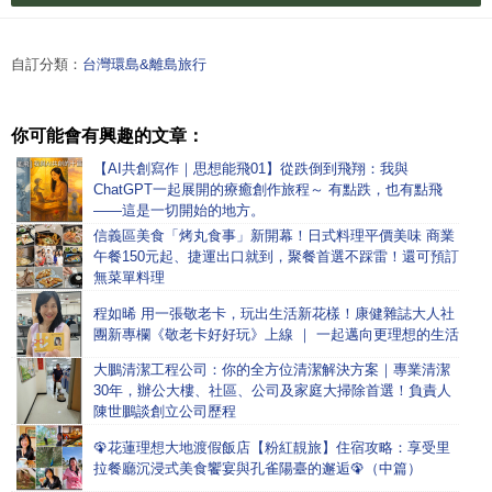
自訂分類：
台灣環島&離島旅行
你可能會有興趣的文章：
【AI共創寫作｜思想能飛01】從跌倒到飛翔：我與
ChatGPT一起展開的療癒創作旅程～ 有點跌，也有點飛
——這是一切開始的地方。
信義區美食「烤丸食事」新開幕！日式料理平價美味 商業
午餐150元起、捷運出口就到，聚餐首選不踩雷！還可預訂
無菜單料理
程如晞 用一張敬老卡，玩出生活新花樣！康健雜誌大人社
團新專欄《敬老卡好好玩》上線 ｜ 一起邁向更理想的生活
大鵬清潔工程公司：你的全方位清潔解決方案｜專業清潔
30年，辦公大樓、社區、公司及家庭大掃除首選！負責人
陳世鵬談創立公司歷程
🦚花蓮理想大地渡假飯店【粉紅靚旅】住宿攻略：享受里
拉餐廳沉浸式美食饗宴與孔雀陽臺的邂逅🦚（中篇）