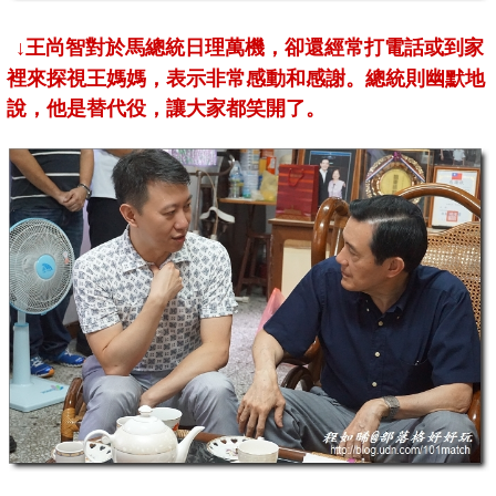
↓王尚智對於馬總統日理萬機，卻還經常打電話或到家
裡來探視王媽媽，表示非常感動和感謝。總統則幽默地
說，他是替代役，讓大家都笑開了。