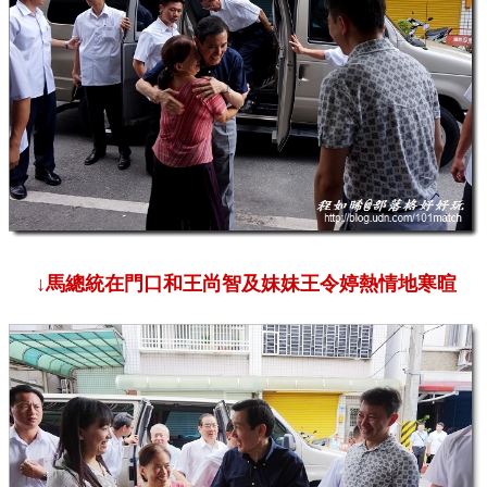
↓馬總統在門口和王尚智及妹妹王令婷
熱情地寒暄