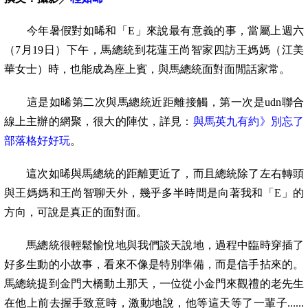
今年暑假對如晞和「E」來說最有意義的事，當屬
上週六
（7月19日）下午，馬總統到花蓮王尚智家四訪王媽媽（江美
華女士）時，也能成為座上賓，與馬總統面對面閒話家常。
這是如晞第二次與馬總統近距離接觸，第一次是udn聯合
線上主辦的網聚，很大的陣仗，詳見：
與馬英九有約》別忘了
部落格好好玩
。
這次如晞與馬總統的距離更近了，而且總統除了左右轉頭
與王媽媽和王尚智聊天外，幾乎多半時間是向著我和「E」的
方向，可說是真正的面對面。
馬總統很輕鬆愉悅地與我們談天說地，過程中臨時穿插了
好多生動的小故事，看來不像是特別準備，而是信手拈來的。
馬總統提到金門大橋動土那天，一位從小金門來觀禮的老先生
在他上前去握手致意時，激動地說，他等這天等了一輩子......