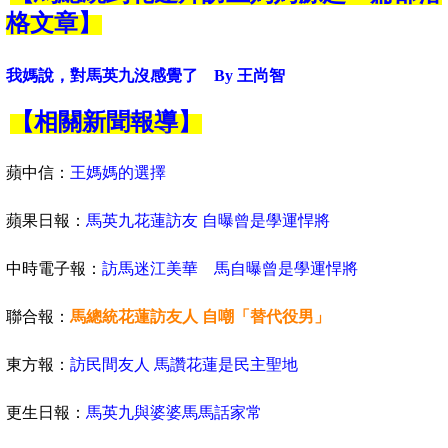
格文章】
我媽說，對馬英九沒感覺了
By 王尚智
【相關新聞報導】
蘋中信：
王媽媽的選擇
蘋果日報：
馬英九花蓮訪友 自曝曾是學運悍將
中時電子報：
訪馬迷江美華 馬自曝曾是學運悍將
聯合報：
馬總統花蓮訪友人 自嘲「替代役男」
東方報：
訪民間友人 馬讚花蓮是民主聖地
更生日報：
馬英九與婆婆馬馬話家常