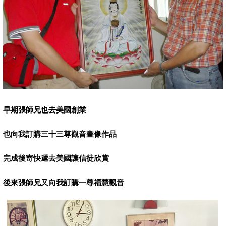
早期張師兄也去美國創業
也向我訂購三十三尊觀音畫像作品
完成後寄快遞去美國讓信徒欣賞
後來張師兄又向我訂購一尊福慧觀音