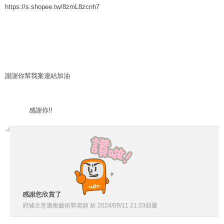
https://s.shopee.tw/8zmL8zcnh7
謝謝你幫我案連結加油
感謝你!!
感謝您欣賞了
府城古意廣衡藝術郭老師
於
2024
/
09
/
11
21
:
33
回覆