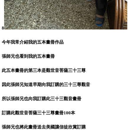
8
今年我常介紹我的五本畫冊作品
張師兄也看到我的五本畫冊
此五本畫冊的第三本是觀世音菩薩三十三尊
因此張師兄知道早期向我訂購的三十三尊觀音
所以張師兄也向我訂購此三十三觀音畫冊
訂購此觀世音菩薩三十三尊畫冊
100
本
張師兄也將此畫冊送去美國讓信徒欣賞訂購