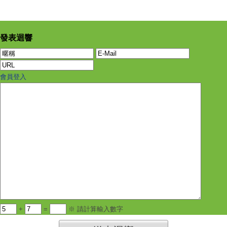
發表迴響
會員登入
+
=
※ 請計算輸入數字