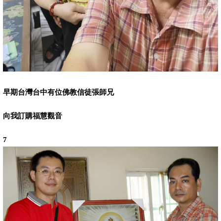
早期台灣台中有位佛教信徒張師兄
向我訂購福慧觀音
7