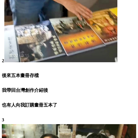
2
後來五本畫冊存檔
我帶回台灣創作介紹後
也有人向我訂購畫冊五本了
3