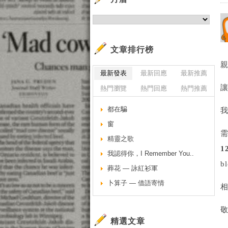
文章排行榜
親
最新發表
最新回應
最新推薦
讓
熱門瀏覽
熱門回應
熱門推薦
都在騙
窗
精靈之歌
1
我認得你，I Remember You..
b
葬花 — 詠紅衫軍
卜算子 — 借語寄情
敬
精選文章