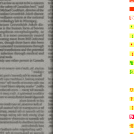
＊
（
＊
（
附
決
◎
中
【
原
懦