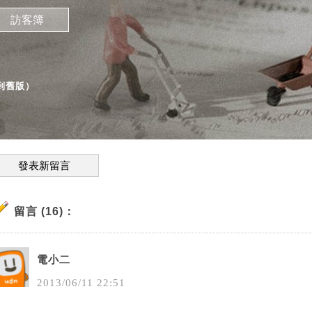
訪客簿
到舊版
）
發表新留言
留言 (16)：
電小二
2013
/
06
/
11
22
:
51