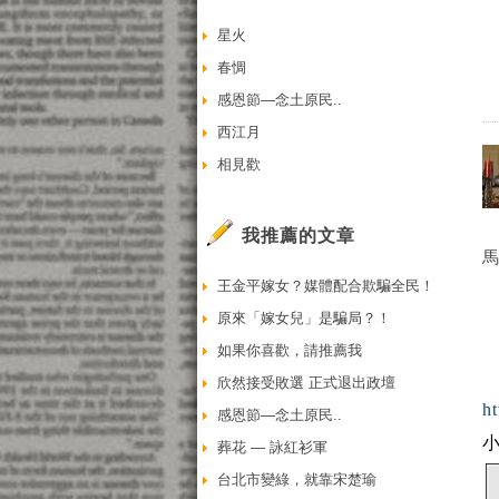
星火
春惆
感恩節—念土原民..
西江月
相見歡
我推薦的文章
馬
王金平嫁女？媒體配合欺騙全民！
原來「嫁女兒」是騙局？！
如果你喜歡，請推薦我
欣然接受敗選 正式退出政壇
h
感恩節—念土原民..
葬花 — 詠紅衫軍
台北市變綠，就靠宋楚瑜