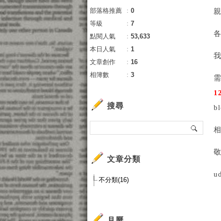
部落格推薦
：
0
親
等級
：
7
點閱人氣
：
53,633
本日人氣
：
1
我
文章創作
：
16
相簿數
：
3
需
1
搜尋
b
敬
文章分類
u
不分類(16)
月曆