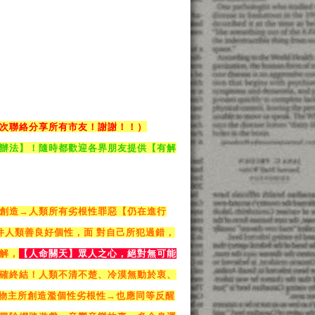
次聯絡分享所有市友！謝謝！！）
辦法】！隨時都歡迎各界朋友提供【有解
創造→人類所有劣根性罪惡【仍在進行
件人類善良好個性，面 對自己所犯過錯，
解，
【人命關天】眾人之心，絕對無可能
確終結！人類不清不楚、冷漠無動於衷、
造物主所創造濫個性劣根性→也應同等反醒