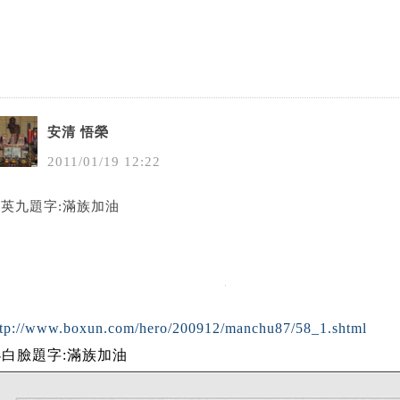
安清 悟榮
2011
/
01
/
19
12
:
22
英九題字:滿族加油
ttp://www.boxun.com/hero/200912/manchu87/58_1.shtml
小白臉題字:滿族加油