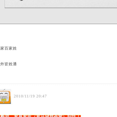
居家百家姓
出外皆姓潘
2010
/
11
/
19
20
:
47
◎歡迎 有是有非（有品城邦作家）到訪
！