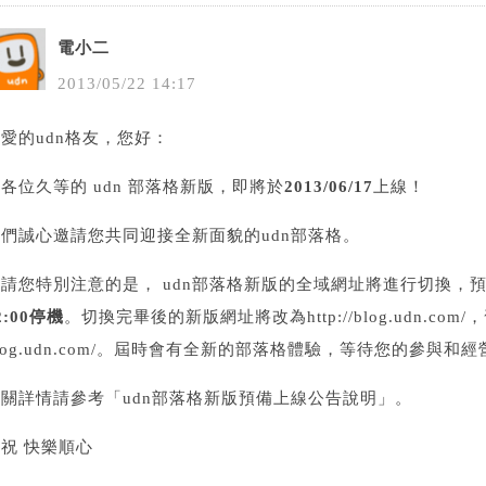
電小二
2013
/
05
/
22
14
:
17
愛的udn格友，您好：
各位久等的 udn 部落格新版，即將於
2013/06/17
上線！
我們誠心邀請您共同迎接全新面貌的udn部落格。
需請您特別注意的是， udn部落格新版的全域網址將進行切換，
2:00停機
。切換完畢後的新版網址將改為http://blog.udn.com/，舊版
log.udn.com/。屆時會有全新的部落格體驗，等待您的參與和
相關詳情請參考「
udn部落格新版預備上線公告說明
」。
祝 快樂順心