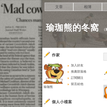
文章
相簿
瑜珈熊的冬窩
（
作家
加入好友
推薦部落格
訂閱關注
留言給他
瑜珈熊
個人小檔案