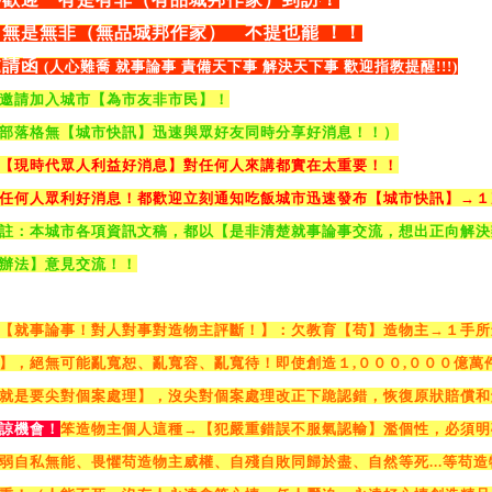
無是無非（無品城邦作家） 不提也罷 ！！
邀請函
(人心難喬 就事論事 責備天下事 解決天下事 歡迎指教提醒!!!)
邀請加入城市【為市友非市民】！
部落格無【城市快訊】迅速與眾好友同時分享好消息！！）
【現時代眾人利益好消息】對任何人來講都實在太重要！！
任何人眾利好消息！都歡迎立刻通知吃飯城市迅速發布【城市快訊】→１
註：本城市各項資訊文稿，都以【是非清楚就事論事交流，想出正向解決
辦法】意見交流！！
【就事論事！對人對事對造物主評斷！】：欠教育【苟】造物主→１手所
】，絕無可能亂寬恕、亂寬容、亂寬待！即使創造１,０００,０００億萬
就是要尖對個案處理】，沒尖對個案處理改正下跪認錯，恢復原狀賠償和
諒機會！
笨造物主個人這種→【犯嚴重錯誤不服氣認輸】濫個性，必須明
弱自私無能、畏懼苟造物主威權、自殘自敗同歸於盡、自然等死...等苟