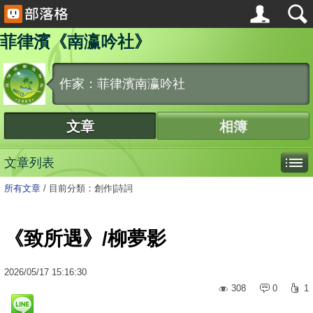
菲律濱《南瀛吟社》
作家：菲律濱南瀛吟社
文章
相簿
文章列表
所有文章
/
目前分類：創作|詩詞
《致所遇》/柳夢影
2026
/
05
/
17
15:16:30
308
0
1