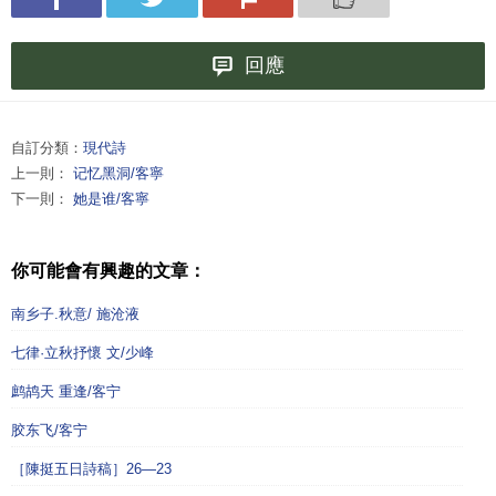
回應
自訂分類：
現代詩
上一則：
记忆黑洞/客寧
下一則：
她是谁/客寧
你可能會有興趣的文章：
南乡子.秋意/ 施沧液
七律·立秋抒懷 文/少峰
鹧鸪天 重逢/客宁
胶东飞/客宁
［陳挺五日詩稿］26—23