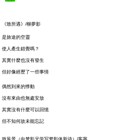
《致所遇》/柳夢影
是旅途的空靈
使人產生錯覺嗎？
其實什麼也沒有發生
但好像經歷了一些事情
偶然到來的悸動
沒有來由也無處安放
其實沒有什麼可以回憶
但不知何故未能忘記
致风景（向梦影兄学写梦影体新诗）/客寧