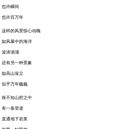
也许瞬间
也许百万年
这样的风景惊心动魄
如风暴中的海洋
波涛汹涌
还有另一种景象
如高山耸立
似乎万年巍巍
殊不知山腔之中
有一条管道
直通地下岩浆