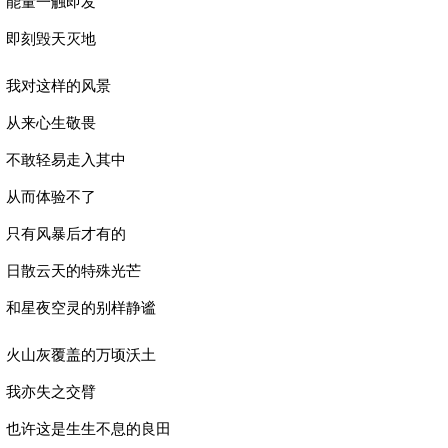
能量一触即发
即刻毁天灭地
我对这样的风景
从来心生敬畏
不敢轻易走入其中
从而体验不了
只有风暴后才有的
日散云天的特殊光芒
和星夜空灵的别样静谧
火山灰覆盖的万顷沃土
我亦失之交臂
也许这是生生不息的良田