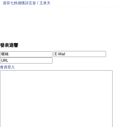
居菲七秩感懷詩五首 / 王承天
發表迴響
會員登入