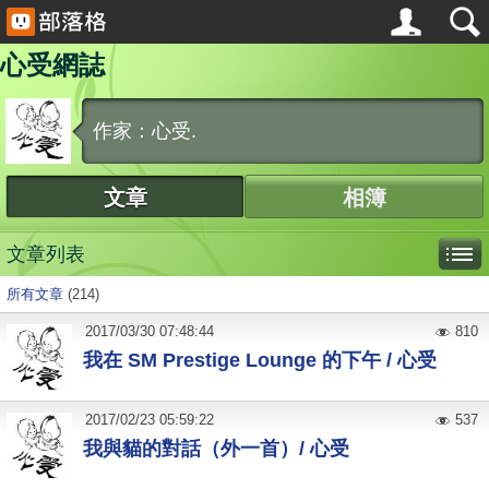
心受網誌
作家：心受.
文章
相簿
文章列表
所有文章
(214)
2017
/
03
/
30
07:48:44
810
我在 SM Prestige Lounge 的下午 / 心受
2017
/
02
/
23
05:59:22
537
我與貓的對話（外一首）/ 心受