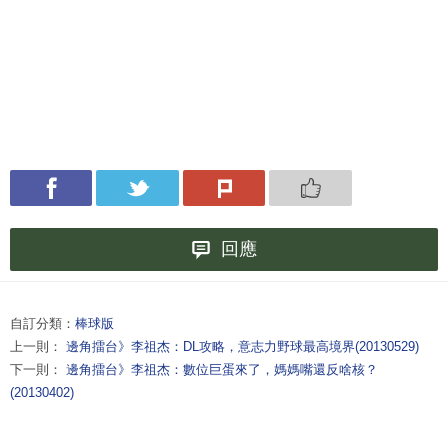
回應
自訂分類：
棒球版
上一則：
邊角擂台》李祖杰：DL攻略，意志力野球最高境界(20130529)
下一則：
邊角擂台》李祖杰：數位巨蛋來了，媽媽嘴還反啥核？
(20130402)