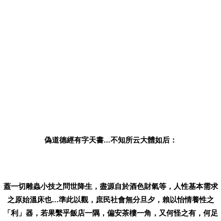
偽道德經有字天書…不知所云大體如后：
蓋一切雕蟲小技之問世降生，盡源自於酒色財氣等，人性基本需求
之原始溫床也…準此以觀，庶民
社會無分旦夕，賴以怡情養性之
「利」器，若果繫乎飯店一隅，偏安茶樓一角，又何怪之有，何足