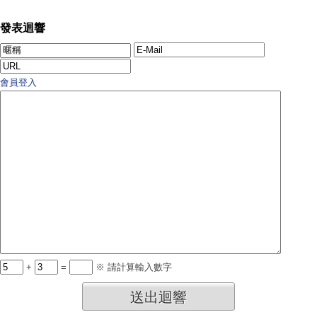
發表迴響
會員登入
+
=
※ 請計算輸入數字
送出迴響