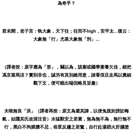
為奇乎？
君未聞，老子言：執大象，天下往；往而不
，安平太…復云：
high
大象無「行」尤甚大象無「刑」…
（譯者按：原字應為「形」，竊以為，該廝或國學素養欠佳，錯把
馮京當馬涼？實則非也，
誠另有其別緻用意，諸看倌且走馬以糞細
觀下文，便可瞧出端倪略見旨趣）
夫唯無良「洪」（譯者再按：原文為避其諱，以便兔脫於謗訟晦
氣，姑隱其氏改採注音）水猛獸安之若素，無為無不為，無行無不
行，黑白不拘腥膻不忌，俗眾反趨之若鶩，自行赴湯蹈火肝腦塗