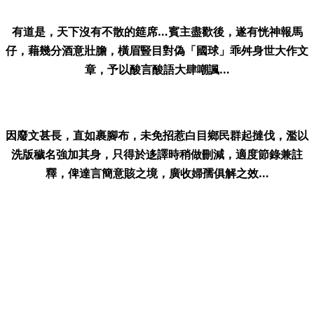
有道是，天下沒有不散的筵席…賓主盡歡後，遂有恍神報馬
仔，藉幾分酒意壯膽，橫眉豎目對偽「國球」乖舛身世大作文
章，予以酸言酸語大肆嘲諷…
因廢文甚長，直如裹腳布，未免招惹白目鄉民群起撻伐，濫以
洗版穢名強加其身，只得於迻譯時稍做刪減，適度節錄兼註
釋，俾達言簡意賅之境，廣收婦孺俱解之效…