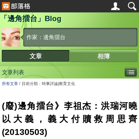
「邊角擂台」Blog
作家：邊角擂台
文章
相簿
文章列表
所有文章
/
目前分類：時事評論|教育文化
(廢)邊角擂台》李祖杰：洪瑞河曉
以大義，義大付贖救周思齊
(20130503)