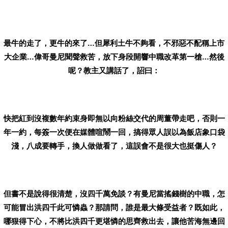
最牛的走了，更牛的來了…但犀利土牛不夠看，不邪惡不配稱上市
大企業…偉哥曼尼聞聲救苦，放下身段開響中職改革第一槍…然後
呢？教主又講話了，詔曰：
快把紅到沒複數年約束身即無以向粉絲交代的周董帶走吧，否則一
年一約，每簽一次便在媒體喧鬧一回，搞得眾人誤以為飯店象口袋
淺，八成要轉手，換人做做看了，這誤會不是很大也挺傷人？
但書不是說得很清楚，沒四千萬免談？有曼尼當搖錢樹的中職，怎
可能冒出洪四千此可憐蟲？那請問，誰是最大條受益者？既如此，
哪狠得下心，不將比洪四千更堪憐的思齊救出去，讓他苦海無邊回