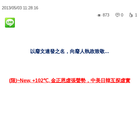
2013
/
05
/
03
11:28:16
873
0
1
以廢文連發之名，向廢人執政致敬…
限
金正恩虛張聲勢，中美日韓互探虛實
(
)~New, +102
℃
,