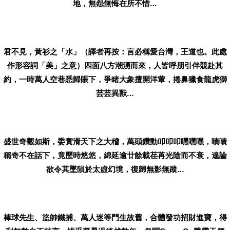
地，無怨無悔在所不惜…
君不見，黃衫之「水」（譯者再按：言必稱愛台灣，王道也。此處
作形容詞「美」之意）四面八方潮湧而來，人皆呼朋引伴競赴其
約，一時萬人空巷悉歸賬下，爭睹大象擅開洋葷，捲鼻獵食龍虎獅
芸芸異獸…
盛世奇觀如斯，委實滑天下之大稽，萬頭鑽動叩叩叩嘿嘿嘿，嘖嘖
稱奇不在話下，竟歷時悠悠，綿延逾廿餘載荏苒光陰而不衰，遑論
欲令其墜隕於太虛幻境，復歸無影無蹤…
棒球先生、盜帥鐵捕、萬人迷等門生故舊，合體發功招財進寶，得