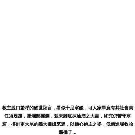
教主脫口驚呼的醒世誑言，看似十足寒酸，可人家畢竟有其社會責
任須履踐，擺爛歸擺爛，並未腳底抹油溜之大吉，終究仍苦守寒
窯，撐到更大尾的義大姍姍來遲，以佛心施主之姿，低價進場收拾
爛攤子…