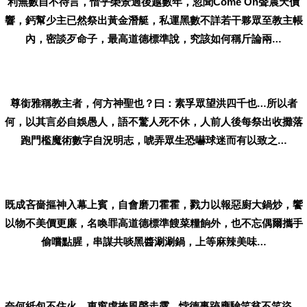
利無數自不待言，惜乎榮景過後越數年，忽聞
聲震天價
Come On
響，鈣幫少主已然祭出黃金潛艇，私運黑數不詳若干夥眾至教主帳
內，密
談歹命子，
最高道德標準說，究該如何稱斤論兩…
尊銜雅稱教主者，何方神聖也？曰：素孚眾望洪四千也…所以者
何，以其言必自娛愚人，語不驚人死不休，人前人後每祭出收攤落
跑門檻魔術數字自況明志，唬弄眾生恐嚇球迷而有以致之…
既成吝嗇摳神入幕上賓，自會磨刀霍霍，戮力以報惡廚大鍋炒，饗
以物不美價更廉，名喚罪高道德標準餿菜糧餉外，也不忘偶爾攜手
偷嚐點腥，串謀共啖黑醬涮涮鍋，上等麻辣美味…
奈何紙包不住火，東窗虛掩風聲走露…悖德事跡應驗笑貧不笑盜，