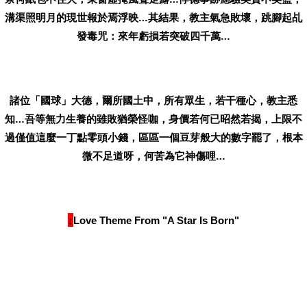
溝渠照明月的現世報於焉浮映…其結果，教主氣急敗壞，跳腳起乩
發毒咒：來年虧損若突破四千萬…
諸位「國球」大德，爾所國土中，所有眾生，若干種心，教主悉
知…吾等無力生養的雖敗猶榮怪咖，身價若何已昭然若揭，上限不
過僅值這麼一丁點零頭小錢，區區一個豆芽般大的數字罷了，根本
微不足道呀，何苦為它神傷哩…
↓
Love Theme From "A Star Is Born"