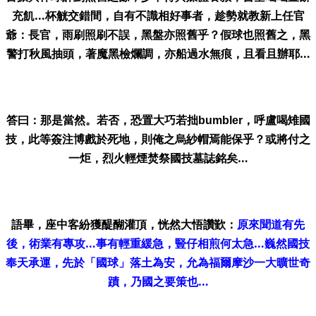
充飢…杯觥交錯間，自有不識相好事者，趁勢就教新上任官
爺：長官，雨刷照刷不誤，黑盤亦照舊乎？假球也照舊之，黑
警打秋風抽頭，著魔黑檢爛調，亦船過水無痕，且看且辦耶…
答曰：那是當然。若否，恐置大巧若拙
，
呼盧喝雉國
bumbler
技，此等簽注博戲於死地，則俺之烏紗帽焉能保乎？或將付之
一炬，烈火輕煙焚祭國技
墓誌銘
矣…
語畢，座中客紛獲醍醐灌頂，恍然大悟讚歏：
原來聞道有先
後，術業有專攻…事有輕重緩急，豎仔相煎何太急…巍然國技
奉天承運，先於「國球」落土為安，允為福爾摩沙一大曠世奇
蹟，乃國之要策也…