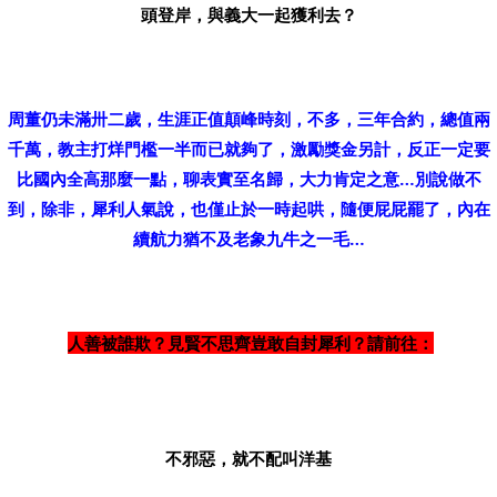
頭登岸，與義大一起獲利去？
周董仍未滿卅二歲，生涯正值顛峰時刻，不多，三年合約，總值兩
千萬，教主打烊門檻一半而已就夠了，激勵獎金另計，反正一定要
比國內全高那麼一點，聊表實至名歸，大力肯定之意…別說做不
到，除非，犀利人氣說，也僅止於一時起哄，隨便屁屁罷了，內在
續航力猶不及老象九牛之一毛…
人善被誰欺？見賢不思齊豈敢自封犀利？請前往：
不邪惡，就不配叫洋基