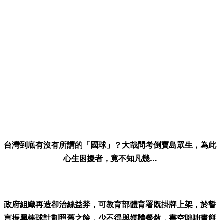
台灣到底有沒有所謂的「國球」？大哉問考倒寶島眾生，為此
心生困擾者，竟不知凡幾…
政府組織再造卻治絲益棼，可教育部體育署既掛牌上架，於誓
言振興棒球計劃照舊之餘，少不得與媒體餐敘，書空咄咄畫餅