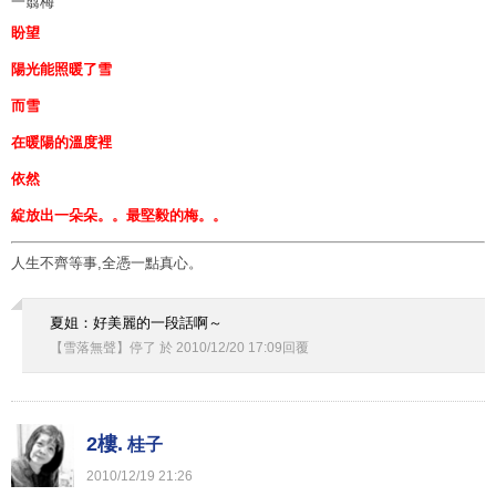
一翦梅
盼望
陽光能照暖了雪
而雪
在暖陽的溫度裡
依然
綻放出一朵朵。。最堅毅的梅。。
人生不齊等事,全憑一點真心。
夏姐：好美麗的一段話啊～
【雪落無聲】停了
於
2010
/
12
/
20
17
:
09
回覆
2樓.
桂子
2010
/
12
/
19
21
:
26