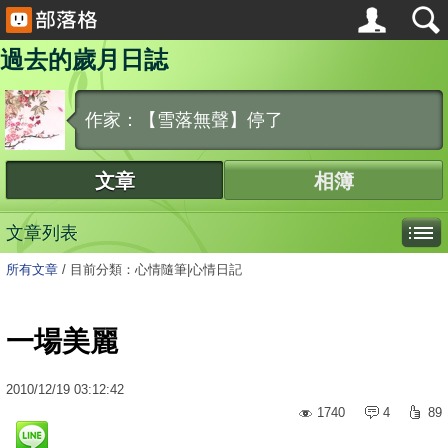
過去的歲月日誌
作家：【雪落無聲】停了
文章
相簿
文章列表
所有文章
/
目前分類：心情隨筆|心情日記
一場美麗
2010
/
12
/
19
03:12:42
1740
4
89