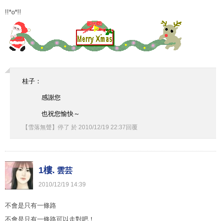
!!*o*!!
桂子：
感謝您
也祝您愉快～
【雪落無聲】停了
於
2010
/
12
/
19
22
:
37
回覆
1樓.
雲芸
2010
/
12
/
19
14
:
39
不會是只有一條路
不會是只有一條路可以走對吧！