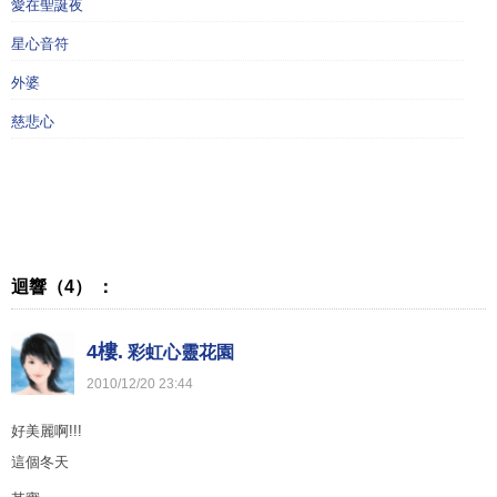
愛在聖誕夜
星心音符
外婆
慈悲心
迴響（4） ：
4樓.
彩虹心靈花園
2010
/
12
/
20
23
:
44
好美麗啊!!!
這個冬天