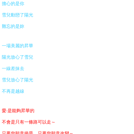
擔心的是你
雪兒動戀了陽光
難忘的是妳
一場美麗的昇華
陽光放心了雪兒
一線差抹去
雪兒放心了陽光
不再是越線
愛‧是能夠昇華的
不會是只有一條路可以走～
只要您願意接受、
只要您願意改變～