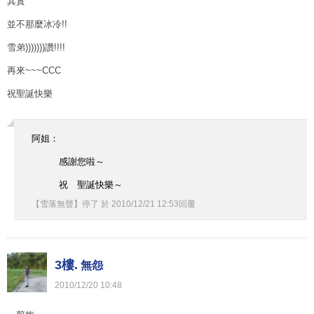
其實
並不那麼冰冷!!
雪弟)))))))讚!!!!
再來~~~CCC
祝聖誕快樂
阿姐：
感謝您啦～
祝 聖誕快樂～
【雪落無聲】停了
於
2010
/
12
/
21
12
:
53
回覆
3樓.
無怨
2010
/
12
/
20
10
:
48