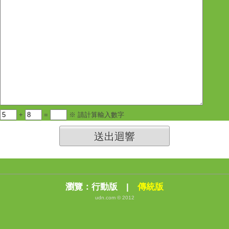
+
=
※ 請計算輸入數字
送出迴響
瀏覽：
行動版
|
傳統版
udn.com © 2012