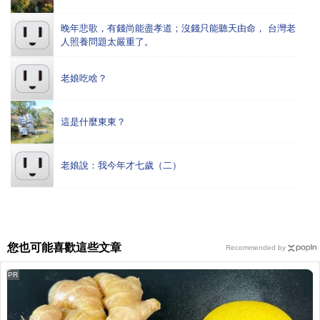
晚年悲歌，有錢尚能盡孝道；沒錢只能聽天由命， 台灣老
人照養問題太嚴重了。
老娘吃啥？
這是什麼東東？
老娘說：我今年才七歲（二）
您也可能喜歡這些文章
Recommended by
PR