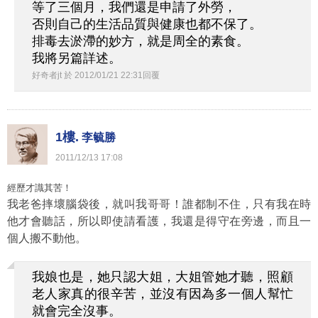
等了三個月，我們還是申請了外勞，
否則自己的生活品質與健康也都不保了。
排毒去淤滯的妙方，就是周全的素食。
我將另篇詳述。
好奇者jt
於
2012
/
01
/
21
22
:
31
回覆
1樓.
李毓勝
2011
/
12
/
13
17
:
08
經歷才識其苦！
我老爸摔壞腦袋後，就叫我哥哥！誰都制不住，只有我在時
他才會聽話，所以即使請看護，我還是得守在旁邊，而且一
個人搬不動他。
我娘也是，她只認大姐，大姐管她才聽，照顧
老人家真的很辛苦，並沒有因為多一個人幫忙
就會完全沒事。