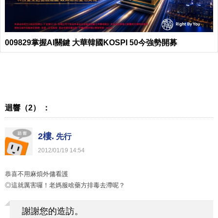
009829掌握AI關鍵 大華韓國KOSPI 50今強勢開募
迴響（2） ：
2樓.
先行
2012
/
01
/
19
14
:
54
恭喜不用麻煩外傭看護
◎這就厲害囉！老媽服啥藥方排毒去滯呢？
謝謝您的造訪。