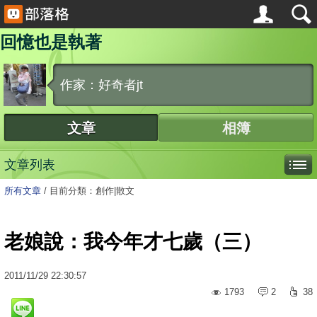
回憶也是執著
作家：好奇者jt
文章
相簿
文章列表
所有文章
/
目前分類：創作|散文
老娘說：我今年才七歲（三）
2011
/
11
/
29
22:30:57
1793
2
38