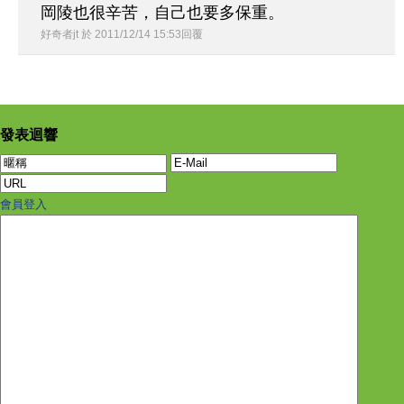
岡陵也很辛苦，自己也要多保重。
好奇者jt
於
2011
/
12
/
14
15
:
53
回覆
發表迴響
會員登入