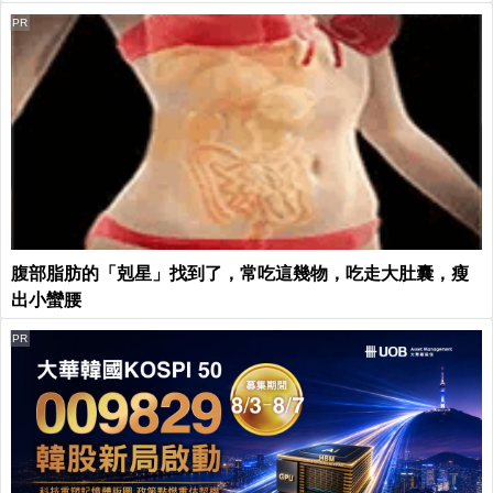
PR
腹部脂肪的「剋星」找到了，常吃這幾物，吃走大肚囊，瘦
出小蠻腰
PR