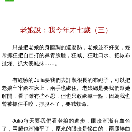
老娘說：我今年才七歲（三）
只是把老娘的身體調的這麼熱，老娘並不好受，經
常抓狂把自己打的鼻青臉腫，狂喊、狂吐口水、把尿布
扯爛、抓大便亂抹
……
。
有經驗的
Julia
要我們去訂製很長的布繩子，可以把
老娘牢牢綁在床上，兩手也綁住。老娘總是要我們幫她
解開，看了雖有些不忍，但也只敢綁鬆一點，因為我也
曾被抓住手咬，掙脫不了，要喊救命。
Julia
每天要我們看老娘的進步，眼瞼漸漸有血色
了，兩腿也漸攤平了，原來的眼瞼是慘白的，兩腿蜷曲