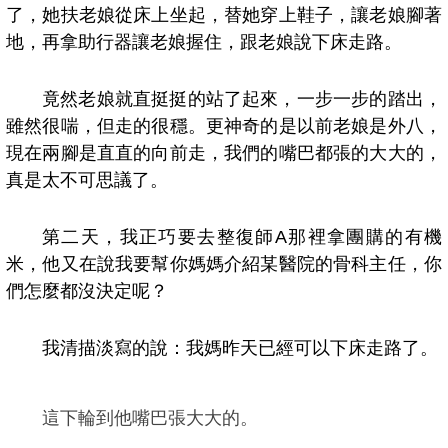
了，她扶老娘從床上坐起，替她穿上鞋子，讓老娘腳著
地，再拿助行器讓老娘握住，跟老娘說下床走路。
竟然老娘就直挺挺的站了起來，一步一步的踏出，
雖然很喘，但走的很穩。更神奇的是以前老娘是外八，
現在兩腳是直直的向前走，我們的嘴巴都張的大大的，
真是太不可思議了。
第二天，我正巧要去整復師
A
那裡拿團購的有機
米，他又在說我要幫你媽媽介紹某醫院的骨科主任，你
們怎麼都沒決定呢？
我清描淡寫的說：我媽昨天已經可以下床走路了。
這下輪到他嘴巴張大大的。