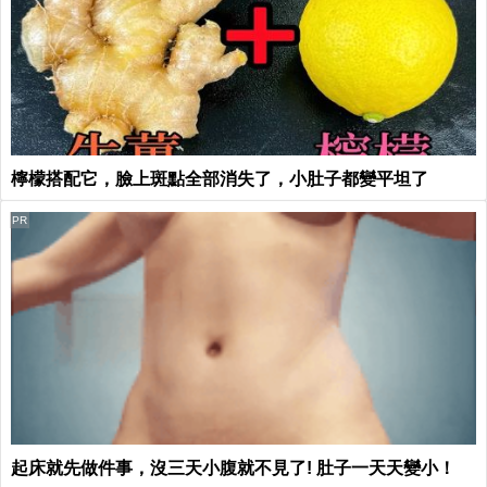
檸檬搭配它，臉上斑點全部消失了，小肚子都變平坦了
PR
起床就先做件事，沒三天小腹就不見了! 肚子一天天變小！