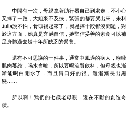
中間有一次，母親拿著助行器自己到處走，不小心
又摔了一跤，大姐來不及扶，緊張的都要哭出來，未料
Julia
說不怕，骨頭補起來了，就是摔十跤都沒問題，對
於這方面，她真是充滿自信，她堅信妥善的素食可以補
足身體過去幾十年所缺乏的營養。
還有不可思議的一件事，通常中風過的病人，喉嚨
肌肉萎縮，喝水會嗆，所以要喝流質飲料，但母親也漸
漸能喝白開水了，而且胃口好的很。還漸漸長出黑
髮
……
所以啊！我們的七歲老母親，還在不斷的創造奇
蹟。