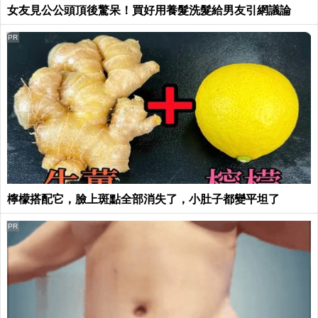
女友見公公頭頂後驚呆！買好用養髮洗髮給男友引網議論
PR
檸檬搭配它，臉上斑點全部消失了，小肚子都變平坦了
PR