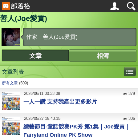
善人(Joe愛貢)
作家：善人(Joe愛貢)
文章
相簿
文章列表
所有文章
(509)
2026
/
06
/
11
00:33:08
379
一人一讚 支持我產出更多影片
2026
/
05
/
27
19:43:15
306
綜藝節目-童話競賽PK秀 第1集｜Joe愛貢｜
Fairyland Online PK Show