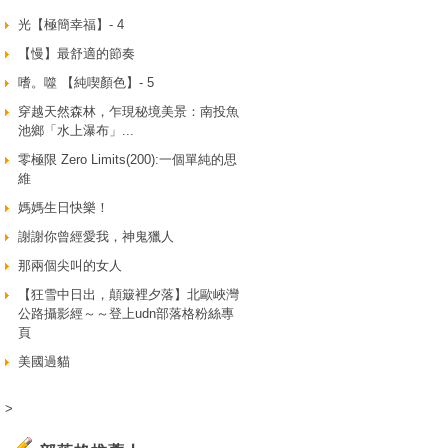
光【極簡幸福】- 4
【慢】最舒適的節奏
嗜。噬 【純喫顏色】- 5
穿越天然森林，乍現秘境美景：南投魚
池鄉「水上瀑布」...
零極限 Zero Limits(200):一個單純的思
維
媽媽生日快樂！
謝謝你曾經愛我，神鬼獵人
那兩個尖叫的女人
【狂雪中日出，顛簸裡夕落】北歐峽灣
公路攝影經～～登上udn部落格粉絲專
頁
美國過貓
>