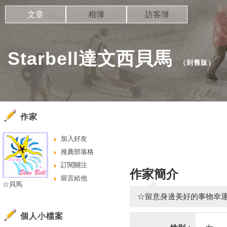
文章
相簿
訪客簿
Starbell達文西貝馬
（
到舊版
）
作家
加入好友
推薦部落格
訂閱關注
作家簡介
留言給他
☆貝馬
☆留意身邊美好的事物幸運
個人小檔案