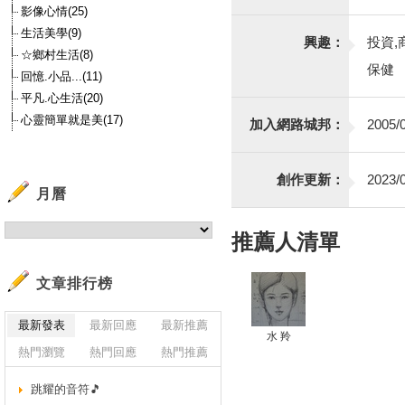
影像心情(25)
生活美學(9)
興趣：
投資,
☆鄉村生活(8)
保健
回憶.小品...(11)
平凡.心生活(20)
心靈簡單就是美(17)
加入網路城邦：
2005/0
創作更新：
2023/0
月曆
推薦人清單
文章排行榜
最新發表
最新回應
最新推薦
水 羚
熱門瀏覽
熱門回應
熱門推薦
跳耀的音符🎵