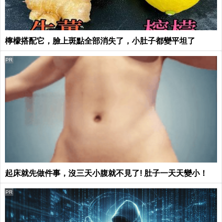
檸檬搭配它，臉上斑點全部消失了，小肚子都變平坦了
PR
起床就先做件事，沒三天小腹就不見了! 肚子一天天變小！
PR