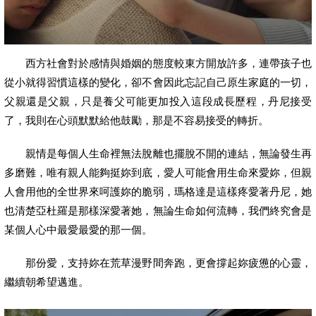
西方社會對於感情與婚姻的態度較東方開放許多，連帶孩子也
從小就得習慣這樣的變化，卻不會因此忘記自己原生家庭的一切，
父親還是父親，只是養父可能更加投入這段成長歷程，丹尼接受
了，我則在心頭默默給他鼓勵，那是不容易接受的轉折。
親情是每個人生命裡無法脫離也擺脫不開的連結，無論發生再
多磨難，唯有親人能夠挺妳到底，愛人可能會用生命來愛妳，但親
人會用他的全世界來呵護妳的脆弱，瑪格達是這樣疼愛著丹尼，她
也清楚亞杜羅是那樣深愛著她，無論生命如何流轉，我們終究會是
某個人心中最愛最愛的那一個。
那份愛，支持妳在荒草漫野間奔跑，更會撐起妳疲憊的心靈，
繼續朝希望邁進。