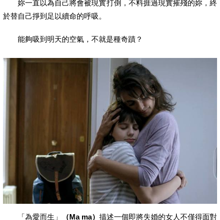
妳一直以為自己將會被現實打倒，不料捱過現實摧殘的妳，終
於替自己掙到足以續命的呼吸。
能夠吸到明天的空氣，不就是種奇蹟？
「為愛而生」
（Ma ma）
描述一個即將失婚的女人不僅得面對