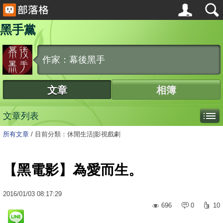
黑手黨
作家：幕後黑手
文章
相簿
文章列表
所有文章
/
目前分類：休閒生活|影視戲劇
【黑電影】為愛而生。
2016
/
01
/
03
08:17:29
696
0
10