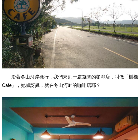
沿著冬山河岸徐行，我們來到一處寬闊的咖啡店，叫做「樹樔
Cafe」，她頗訝異，就在冬山河畔的咖啡店耶？