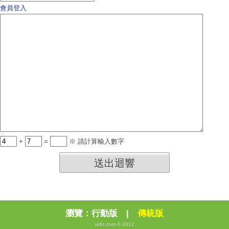
會員登入
+
=
※ 請計算輸入數字
送出迴響
瀏覽：
行動版
|
傳統版
udn.com © 2012