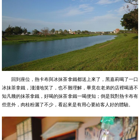
回到座位，熱卡布與冰抹茶拿鐵都送上來了，黑嘉莉喝了一口
冰抹茶拿鐵，淺淺地笑了，也不難理解，畢竟在老弟的店裡喝過不
知凡幾的抹茶拿鐵，好喝的抹茶拿鐵一喝便知；倒是我對熱卡布有
些意外，肉桂粉灑了不少，看起來是有用心要給客人好的體驗。