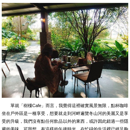
單就「樹樔Cafe」而言，我覺得這裡確實風景無限，點杯咖啡
坐在戶外區是一種享受，想要就走到河畔遍覽冬山河的美麗又是享
受的升級，我們沒有點任何飲品以外的東西，或許因此錯過一些隱
藏的美味，可我想，有這樣的午後時光，在忙碌的生活裡已經足夠