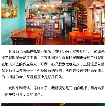
其實我也有點掙扎要不要來「樹樔Cafe」喝杯咖啡，一來原先
找了幾間感覺都還不賴、二來剛剛吃牛肉麵時老闆也介紹了好幾間
在地人才去的獨立店家，可我一心只想別太晚進房，主要還是希望
黑嘉莉可以多感受一下今晚民宿的氛圍，所以最後選擇往民宿路上
的「樹樔Cafe」某種程度上是順路而為。
實際來到現場、停好車子，我發現這是正確的選擇，因為晴天
下的午後河景，真的漂亮。