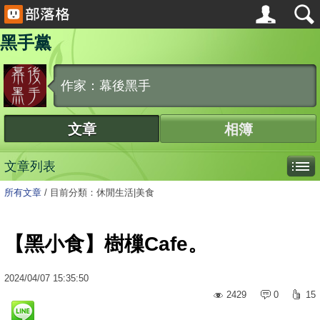
黑手黨
作家：幕後黑手
文章
相簿
文章列表
所有文章
/
目前分類：休閒生活|美食
【黑小食】樹樔Cafe。
2024
/
04
/
07
15:35:50
2429
0
15