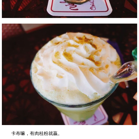
卡布嘛，有肉桂粉就贏。