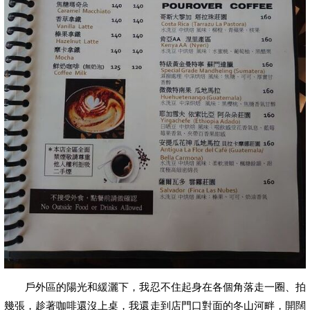
戶外區的陽光和緩灑下，我忍不住起身在各個角落走一圈、拍
幾張，趁著咖啡還沒上桌，我還走到店門口對面的冬山河畔，開闊